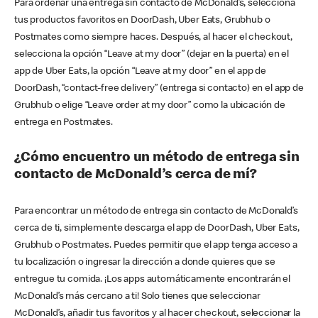
Para ordenar una entrega sin contacto de McDonald’s, selecciona
tus productos favoritos en DoorDash, Uber Eats, Grubhub o
Postmates como siempre haces. Después, al hacer el checkout,
selecciona la opción “Leave at my door” (dejar en la puerta) en el
app de Uber Eats, la opción “Leave at my door” en el app de
DoorDash, “contact-free delivery” (entrega si contacto) en el app de
Grubhub o elige “Leave order at my door” como la ubicación de
entrega en Postmates.
¿Cómo encuentro un método de entrega sin
contacto de McDonald’s cerca de mí?
Para encontrar un método de entrega sin contacto de McDonald’s
cerca de ti, simplemente descarga el app de DoorDash, Uber Eats,
Grubhub o Postmates. Puedes permitir que el app tenga acceso a
tu localización o ingresar la dirección a donde quieres que se
entregue tu comida. ¡Los apps automáticamente encontrarán el
McDonald’s más cercano a ti! Solo tienes que seleccionar
McDonald’s, añadir tus favoritos y al hacer checkout, seleccionar la