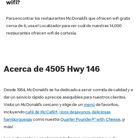
wifi?
Para encontrar los restaurantes McDonald’s que ofrecen wifi gratis
cerca de ti, usa el Localizador para ver cuál de nuestras 14,000
restaurantes ofrecen wifi de cortesía.
Acerca de 4505 Hwy 146
Desde 1954, McDonald’s se ha dedicado a servir comida de calidad y a
dar un servicio rápido a precios asequibles para nuestros clientes.
Visita un McDonald’s cercano y elige de un
menú
de favoritos,
incluyendo
café de McCafé®
,
ricos desayunos
,
deliciosas
hamburguesas
como nuestra
Quarter Pounder®* with Cheese
, ¡y
más!