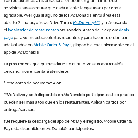
Los restaurantes a nivel nacional ofrecen un gran número de
servicios para asegurar que cada cliente tenga una experiencia
agradable. Averigua si alguno de los McDonald’s en tu área está
abierto 24 horas, ofrece Drive Thru o
McDelivery®**
, y más usando
el
localizador de restaurantes
McDonald’s. Antes de ir, explora
deals
page
para ver nuestras ofertas recientes y para hacer tu orden por
adelantado con
Mobile Order & Pay†
, ¡disponible exclusivamente en el
app de McDonald’s!
La próxima vez que quieras darte un gustito, ve a un McDonald’s
cercano, ¡nos encantará atenderte!
*Peso antes de cocinarse: 4 oz.
**McDelivery está disponible en McDonald’s participantes. Los precios
pueden ser más altos que en los restaurantes. Aplican cargos por
entrega/servicio.
†Se requiere la descarga del app de McD y el registro. Mobile Order &
Pay está disponible en McDonald’s participantes.