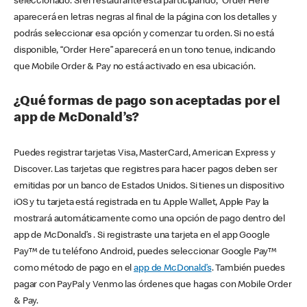
seleccionado. Si el restaurante está participando, “Order Here”
aparecerá en letras negras al final de la página con los detalles y
podrás seleccionar esa opción y comenzar tu orden. Si no está
disponible, “Order Here” aparecerá en un tono tenue, indicando
que Mobile Order & Pay no está activado en esa ubicación.
¿Qué formas de pago son aceptadas por el
app de McDonald’s?
Puedes registrar tarjetas Visa, MasterCard, American Express y
Discover. Las tarjetas que registres para hacer pagos deben ser
emitidas por un banco de Estados Unidos. Si tienes un dispositivo
iOS y tu tarjeta está registrada en tu Apple Wallet, Apple Pay la
mostrará automáticamente como una opción de pago dentro del
app de McDonald’s . Si registraste una tarjeta en el app Google
Pay™ de tu teléfono Android, puedes seleccionar Google Pay™
como método de pago en el
app de McDonald’s
. También puedes
pagar con PayPal y Venmo las órdenes que hagas con Mobile Order
& Pay.