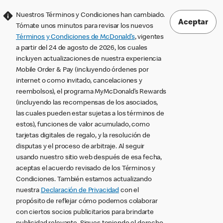
Nuestros Términos y Condiciones han cambiado.
Aceptar
Tómate unos minutos para revisar los nuevos
Términos y Condiciones de McDonald’s
, vigentes
a partir del 24 de agosto de 2026, los cuales
incluyen actualizaciones de nuestra experiencia
Mobile Order & Pay (incluyendo órdenes por
internet o como invitado, cancelaciones y
reembolsos), el programa MyMcDonald’s Rewards
(incluyendo las recompensas de los asociados,
las cuales pueden estar sujetas a los términos de
estos), funciones de valor acumulado, como
tarjetas digitales de regalo, y la resolución de
disputas y el proceso de arbitraje. Al seguir
usando nuestro sitio web después de esa fecha,
aceptas el acuerdo revisado de los Términos y
Condiciones. También estamos actualizando
nuestra
Declaración de Privacidad
con el
propósito de reflejar cómo podemos colaborar
con ciertos socios publicitarios para brindarte