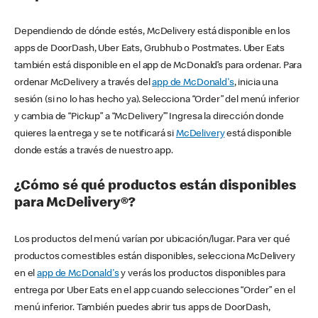
Dependiendo de dónde estés, McDelivery está disponible en los
apps de DoorDash, Uber Eats, Grubhub o Postmates. Uber Eats
también está disponible en el app de McDonald’s para ordenar. Para
ordenar McDelivery a través del
app de McDonald's
, inicia una
sesión (si no lo has hecho ya). Selecciona “Order” del menú inferior
y cambia de “Pickup” a “McDelivery’” Ingresa la dirección donde
quieres la entrega y se te notificará si
McDelivery
está disponible
donde estás a través de nuestro app.
¿Cómo sé qué productos están disponibles
para McDelivery®?
Los productos del menú varían por ubicación/lugar. Para ver qué
productos comestibles están disponibles, selecciona McDelivery
en el
app de McDonald's
y verás los productos disponibles para
entrega por Uber Eats en el app cuando selecciones “Order” en el
menú inferior. También puedes abrir tus apps de DoorDash,