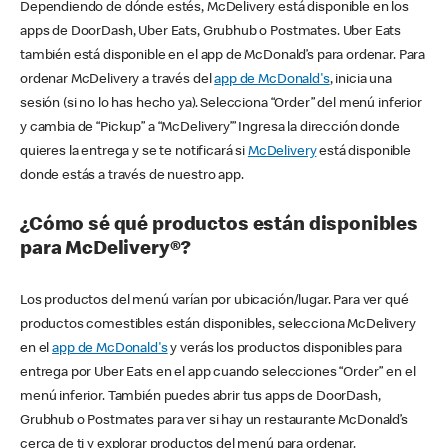
Dependiendo de dónde estés, McDelivery está disponible en los
apps de DoorDash, Uber Eats, Grubhub o Postmates. Uber Eats
también está disponible en el app de McDonald’s para ordenar. Para
ordenar McDelivery a través del
app de McDonald's
, inicia una
sesión (si no lo has hecho ya). Selecciona “Order” del menú inferior
y cambia de “Pickup” a “McDelivery’” Ingresa la dirección donde
quieres la entrega y se te notificará si
McDelivery
está disponible
donde estás a través de nuestro app.
¿Cómo sé qué productos están disponibles
para McDelivery®?
Los productos del menú varían por ubicación/lugar. Para ver qué
productos comestibles están disponibles, selecciona McDelivery
en el
app de McDonald's
y verás los productos disponibles para
entrega por Uber Eats en el app cuando selecciones “Order” en el
menú inferior. También puedes abrir tus apps de DoorDash,
Grubhub o Postmates para ver si hay un restaurante McDonald’s
cerca de ti y explorar productos del menú para ordenar.