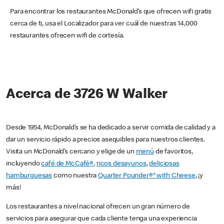
Para encontrar los restaurantes McDonald’s que ofrecen wifi gratis
cerca de ti, usa el Localizador para ver cuál de nuestras 14,000
restaurantes ofrecen wifi de cortesía.
Acerca de 3726 W Walker
Desde 1954, McDonald’s se ha dedicado a servir comida de calidad y a
dar un servicio rápido a precios asequibles para nuestros clientes.
Visita un McDonald’s cercano y elige de un
menú
de favoritos,
incluyendo
café de McCafé®
,
ricos desayunos
,
deliciosas
hamburguesas
como nuestra
Quarter Pounder®* with Cheese
, ¡y
más!
Los restaurantes a nivel nacional ofrecen un gran número de
servicios para asegurar que cada cliente tenga una experiencia