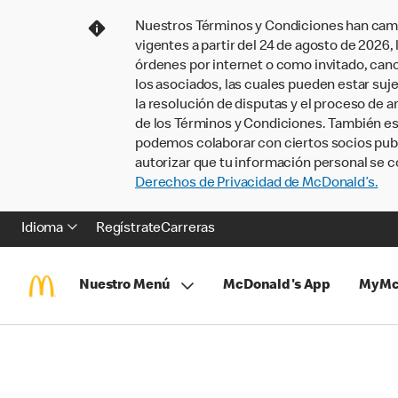
Nuestros Términos y Condiciones han camb
vigentes a partir del 24 de agosto de 2026
órdenes por internet o como invitado, ca
los asociados, las cuales pueden estar suje
la resolución de disputas y el proceso de a
de los Términos y Condiciones. También e
podemos colaborar con ciertos socios publi
autorizar que tu información personal se c
Derechos de Privacidad de McDonald’s.
Idioma
Regístrate
Carreras
Nuestro Menú
McDonald's App
MyMc