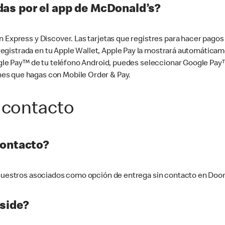
as por el app de McDonald’s?
n Express y Discover. Las tarjetas que registres para hacer pago
tá registrada en tu Apple Wallet, Apple Pay la mostrará automáti
Google Pay™ de tu teléfono Android, puedes seleccionar Google P
es que hagas con Mobile Order & Pay.
 contacto
contacto?
e nuestros asociados como opción de entrega sin contacto en Doo
side?