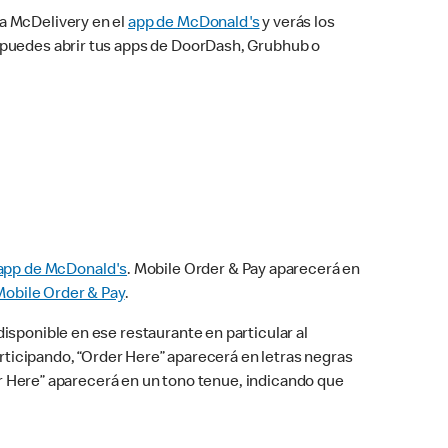
na McDelivery en el
app de McDonald's
y verás los
n puedes abrir tus apps de DoorDash, Grubhub o
app de McDonald's
. Mobile Order & Pay aparecerá en
Mobile Order & Pay
.
isponible en ese restaurante en particular al
articipando, “Order Here” aparecerá en letras negras
der Here” aparecerá en un tono tenue, indicando que