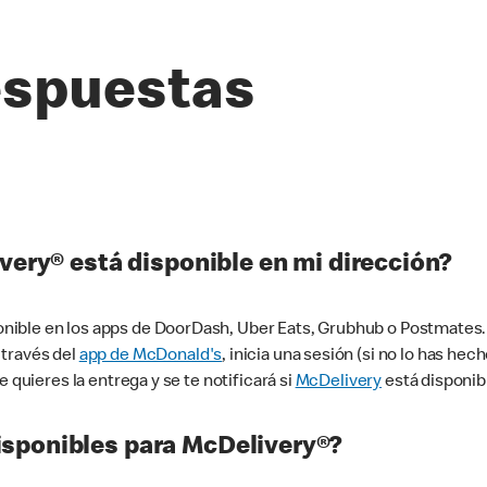
espuestas
very® está disponible en mi dirección?
ible en los apps de DoorDash, Uber Eats, Grubhub o Postmates. 
 través del
app de McDonald's
, inicia una sesión (si no lo has he
 quieres la entrega y se te notificará si
McDelivery
está disponib
sponibles para McDelivery®?