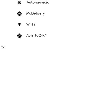
Auto-servicio
McDelivery
Wi-Fi
Abierto 24/7
sko