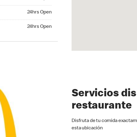
24hrs Open
24hrs Open
hrs Open
24hrs Open
Servicios di
restaurante
Disfruta de tu comida exactam
esta ubicación