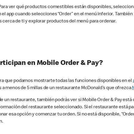
 Para ver qué productos comestibles están disponibles, seleccio
n el app cuando selecciones “Order” en el menú inferior. Tambié
 cerca de ti y explorar productos del menú para ordenar.
rticipan en Mobile Order & Pay?
para que podamos mostrarte todas las funciones disponibles en el
 a menos de 5 millas de un restaurante McDonald’s que ofrezca
 un restaurante, también podrás ver si Mobile Order & Pay está d
información del restaurante seleccionado. Si el restaurante está p
ccionar esa opción y comenzar tu orden. Si no está disponible, “Or
n.