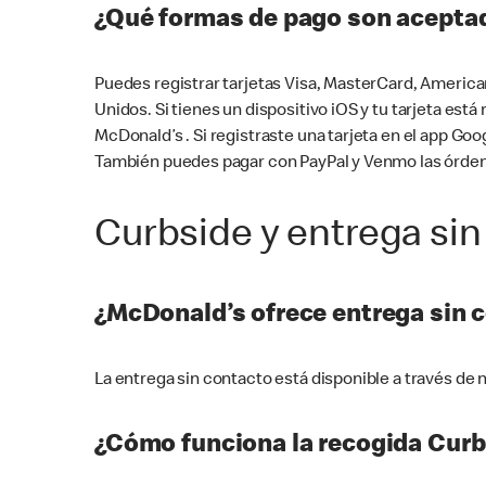
¿Qué formas de pago son aceptad
Puedes registrar tarjetas Visa, MasterCard, America
Unidos. Si tienes un dispositivo iOS y tu tarjeta es
McDonald’s . Si registraste una tarjeta en el app 
También puedes pagar con PayPal y Venmo las órden
Curbside y entrega sin
¿McDonald’s ofrece entrega sin 
La entrega sin contacto está disponible a través d
¿Cómo funciona la recogida Curb