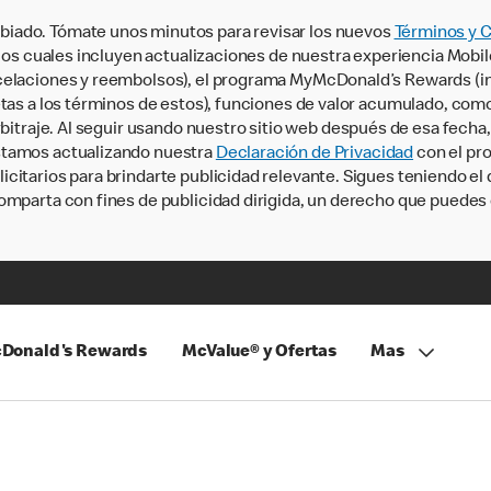
iado. Tómate unos minutos para revisar los nuevos
Términos y 
, los cuales incluyen actualizaciones de nuestra experiencia Mobi
ncelaciones y reembolsos), el programa MyMcDonald’s Rewards (
tas a los términos de estos), funciones de valor acumulado, como 
rbitraje. Al seguir usando nuestro sitio web después de esa fecha
stamos actualizando nuestra
Declaración de Privacidad
con el pro
citarios para brindarte publicidad relevante. Sigues teniendo el
omparta con fines de publicidad dirigida, un derecho que puedes 
Donald's Rewards
McValue® y Ofertas
Mas