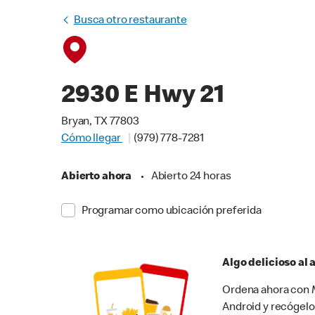
Busca otro restaurante
2930 E Hwy 21
Bryan, TX 77803
Cómo llegar
(979) 778-7281
Abierto ahora
•
Abierto 24 horas
Programar como ubicación preferida
Algo delicioso al
Ordena ahora con M
Android y recógelo