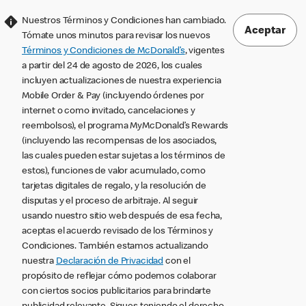
Nuestros Términos y Condiciones han cambiado.
Aceptar
Tómate unos minutos para revisar los nuevos
Términos y Condiciones de McDonald’s
, vigentes
a partir del 24 de agosto de 2026, los cuales
incluyen actualizaciones de nuestra experiencia
Mobile Order & Pay (incluyendo órdenes por
internet o como invitado, cancelaciones y
reembolsos), el programa MyMcDonald’s Rewards
(incluyendo las recompensas de los asociados,
las cuales pueden estar sujetas a los términos de
estos), funciones de valor acumulado, como
tarjetas digitales de regalo, y la resolución de
disputas y el proceso de arbitraje. Al seguir
usando nuestro sitio web después de esa fecha,
aceptas el acuerdo revisado de los Términos y
Condiciones. También estamos actualizando
nuestra
Declaración de Privacidad
con el
propósito de reflejar cómo podemos colaborar
con ciertos socios publicitarios para brindarte