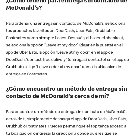
¿Cómo ordeno para entrega sin contacto de
McDonald’s?
Para ordenar una entrega sin contacto de McDonald’s, selecciona
tus productos favoritos en DoorDash, Uber Eats, Grubhub o
Postmates como siempre haces. Después, al hacer el checkout,
selecciona la opción “Leave at my door” (dejar en la puerta) en el
app de Uber Eats, la opción “Leave at my door” en el app de
DoorDash, “contact-free delivery” (entrega si contacto) en el app de
Grubhub o elige “Leave order at my door” como la ubicación de
entrega en Postmates.
¿Cómo encuentro un método de entrega sin
contacto de McDonald’s cerca de mí?
Para encontrar un método de entrega sin contacto de McDonald’s
cerca de ti, simplemente descarga el app de DoorDash, Uber Eats,
Grubhub o Postmates. Puedes permitir que el app tenga acceso a
tu localización o ingresar la dirección a donde quieres que se