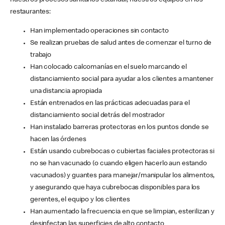
nuestros procesos sanitarios estándar, nuestros equipos en los
restaurantes:
Han implementado operaciones sin contacto
Se realizan pruebas de salud antes de comenzar el turno de
trabajo
Han colocado calcomanías en el suelo marcando el
distanciamiento social para ayudar a los clientes a mantener
una distancia apropiada
Están entrenados en las prácticas adecuadas para el
distanciamiento social detrás del mostrador
Han instalado barreras protectoras en los puntos donde se
hacen las órdenes
Están usando cubrebocas o cubiertas faciales protectoras si
no se han vacunado (o cuando eligen hacerlo aun estando
vacunados) y guantes para manejar/manipular los alimentos,
y asegurando que haya cubrebocas disponibles para los
gerentes, el equipo y los clientes
Han aumentado la frecuencia en que se limpian, esterilizan y
desinfectan las superficies de alto contacto