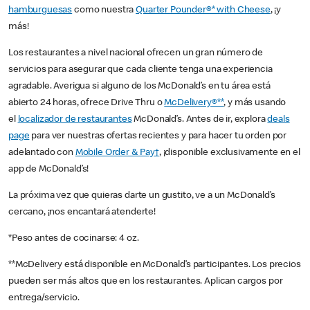
hamburguesas
como nuestra
Quarter Pounder®* with Cheese
, ¡y
más!
Los restaurantes a nivel nacional ofrecen un gran número de
servicios para asegurar que cada cliente tenga una experiencia
agradable. Averigua si alguno de los McDonald’s en tu área está
abierto 24 horas, ofrece Drive Thru o
McDelivery®**
, y más usando
el
localizador de restaurantes
McDonald’s. Antes de ir, explora
deals
page
para ver nuestras ofertas recientes y para hacer tu orden por
adelantado con
Mobile Order & Pay†
, ¡disponible exclusivamente en el
app de McDonald’s!
La próxima vez que quieras darte un gustito, ve a un McDonald’s
cercano, ¡nos encantará atenderte!
*Peso antes de cocinarse: 4 oz.
**McDelivery está disponible en McDonald’s participantes. Los precios
pueden ser más altos que en los restaurantes. Aplican cargos por
entrega/servicio.