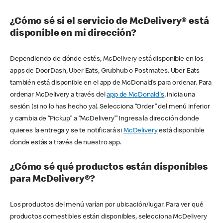
¿Cómo sé si el servicio de McDelivery® está
disponible en mi dirección?
Dependiendo de dónde estés, McDelivery está disponible en los
apps de DoorDash, Uber Eats, Grubhub o Postmates. Uber Eats
también está disponible en el app de McDonald’s para ordenar. Para
ordenar McDelivery a través del
app de McDonald's
, inicia una
sesión (si no lo has hecho ya). Selecciona “Order” del menú inferior
y cambia de “Pickup” a “McDelivery’” Ingresa la dirección donde
quieres la entrega y se te notificará si
McDelivery
está disponible
donde estás a través de nuestro app.
¿Cómo sé qué productos están disponibles
para McDelivery®?
Los productos del menú varían por ubicación/lugar. Para ver qué
productos comestibles están disponibles, selecciona McDelivery