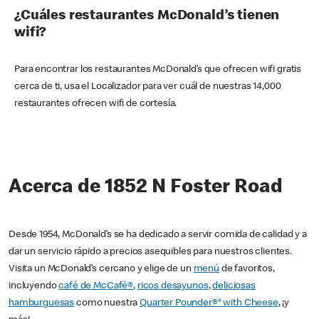
¿Cuáles restaurantes McDonald’s tienen
wifi?
Para encontrar los restaurantes McDonald’s que ofrecen wifi gratis
cerca de ti, usa el Localizador para ver cuál de nuestras 14,000
restaurantes ofrecen wifi de cortesía.
Acerca de 1852 N Foster Road
Desde 1954, McDonald’s se ha dedicado a servir comida de calidad y a
dar un servicio rápido a precios asequibles para nuestros clientes.
Visita un McDonald’s cercano y elige de un
menú
de favoritos,
incluyendo
café de McCafé®
,
ricos desayunos
,
deliciosas
hamburguesas
como nuestra
Quarter Pounder®* with Cheese
, ¡y