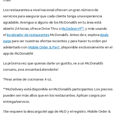
más!
Los restaurantes a nivel nacional ofrecen un gran número de
servicios para asegurar que cada cliente tenga una experiencia
agradable. Averigua si alguno de los McDonald’s en tu área está
abierto 24 horas, ofrece Drive Thru o
McDelivery®**
, y más usando
el
localizador de restaurantes
McDonald’s. Antes de ir, explora
deals
page
para ver nuestras ofertas recientes y para hacer tu orden por
adelantado con
Mobile Order & Pay†
, ¡disponible exclusivamente en el
app de McDonald’s!
La próxima vez que quieras darte un gustito, ve a un McDonald’s
cercano, ¡nos encantará atenderte!
*Peso antes de cocinarse: 4 oz.
**McDelivery está disponible en McDonald’s participantes. Los precios
pueden ser más altos que en los restaurantes. Aplican cargos por
entrega/servicio.
†Se requiere la descarga del app de McD y el registro. Mobile Order &