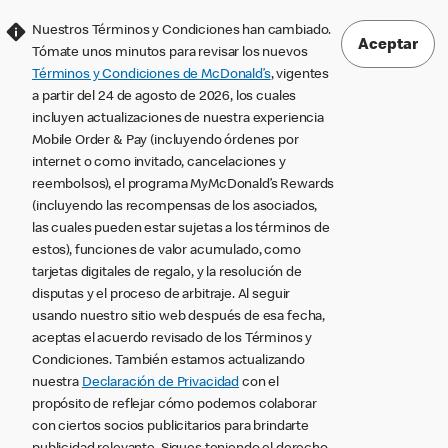
Nuestros Términos y Condiciones han cambiado.
Aceptar
Tómate unos minutos para revisar los nuevos
Términos y Condiciones de McDonald’s
, vigentes
a partir del 24 de agosto de 2026, los cuales
incluyen actualizaciones de nuestra experiencia
Mobile Order & Pay (incluyendo órdenes por
internet o como invitado, cancelaciones y
reembolsos), el programa MyMcDonald’s Rewards
(incluyendo las recompensas de los asociados,
las cuales pueden estar sujetas a los términos de
estos), funciones de valor acumulado, como
tarjetas digitales de regalo, y la resolución de
disputas y el proceso de arbitraje. Al seguir
usando nuestro sitio web después de esa fecha,
aceptas el acuerdo revisado de los Términos y
Condiciones. También estamos actualizando
nuestra
Declaración de Privacidad
con el
propósito de reflejar cómo podemos colaborar
con ciertos socios publicitarios para brindarte