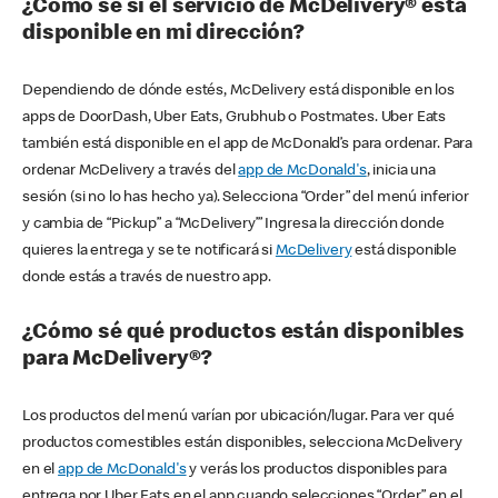
¿Cómo sé si el servicio de McDelivery® está
disponible en mi dirección?
Dependiendo de dónde estés, McDelivery está disponible en los
apps de DoorDash, Uber Eats, Grubhub o Postmates. Uber Eats
también está disponible en el app de McDonald’s para ordenar. Para
ordenar McDelivery a través del
app de McDonald's
, inicia una
sesión (si no lo has hecho ya). Selecciona “Order” del menú inferior
y cambia de “Pickup” a “McDelivery’” Ingresa la dirección donde
quieres la entrega y se te notificará si
McDelivery
está disponible
donde estás a través de nuestro app.
¿Cómo sé qué productos están disponibles
para McDelivery®?
Los productos del menú varían por ubicación/lugar. Para ver qué
productos comestibles están disponibles, selecciona McDelivery
en el
app de McDonald's
y verás los productos disponibles para
entrega por Uber Eats en el app cuando selecciones “Order” en el