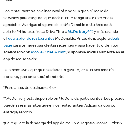
más!
Los restaurantes a nivel nacional ofrecen un gran número de
servicios para asegurar que cada cliente tenga una experiencia
agradable. Averigua si alguno de los McDonald’s en tu área está
abierto 24 horas, ofrece Drive Thru o
McDelivery®**
, y más usando
el
localizador de restaurantes
McDonald’s. Antes de ir, explora
deals
page
para ver nuestras ofertas recientes y para hacer tu orden por
adelantado con
Mobile Order & Pay†
, ¡disponible exclusivamente en el
app de McDonald’s!
La próxima vez que quieras darte un gustito, ve a un McDonald’s
cercano, ¡nos encantará atenderte!
*Peso antes de cocinarse: 4 oz.
**McDelivery está disponible en McDonald’s participantes. Los precios
pueden ser más altos que en los restaurantes. Aplican cargos por
entrega/servicio.
†Se requiere la descarga del app de McD y el registro. Mobile Order &