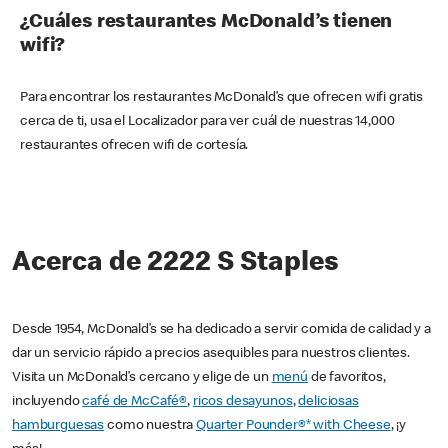
¿Cuáles restaurantes McDonald’s tienen
wifi?
Para encontrar los restaurantes McDonald’s que ofrecen wifi gratis
cerca de ti, usa el Localizador para ver cuál de nuestras 14,000
restaurantes ofrecen wifi de cortesía.
Acerca de 2222 S Staples
Desde 1954, McDonald’s se ha dedicado a servir comida de calidad y a
dar un servicio rápido a precios asequibles para nuestros clientes.
Visita un McDonald’s cercano y elige de un
menú
de favoritos,
incluyendo
café de McCafé®
,
ricos desayunos
,
deliciosas
hamburguesas
como nuestra
Quarter Pounder®* with Cheese
, ¡y