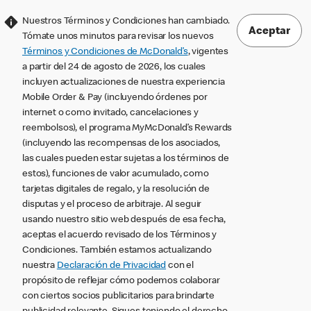
Nuestros Términos y Condiciones han cambiado.
Aceptar
Tómate unos minutos para revisar los nuevos
Términos y Condiciones de McDonald’s
, vigentes
a partir del 24 de agosto de 2026, los cuales
incluyen actualizaciones de nuestra experiencia
Mobile Order & Pay (incluyendo órdenes por
internet o como invitado, cancelaciones y
reembolsos), el programa MyMcDonald’s Rewards
(incluyendo las recompensas de los asociados,
las cuales pueden estar sujetas a los términos de
estos), funciones de valor acumulado, como
tarjetas digitales de regalo, y la resolución de
disputas y el proceso de arbitraje. Al seguir
usando nuestro sitio web después de esa fecha,
aceptas el acuerdo revisado de los Términos y
Condiciones. También estamos actualizando
nuestra
Declaración de Privacidad
con el
propósito de reflejar cómo podemos colaborar
con ciertos socios publicitarios para brindarte