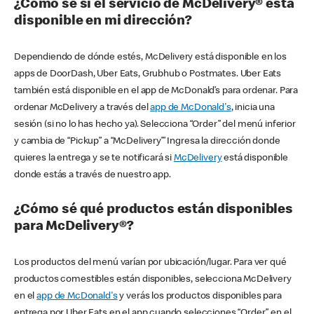
¿Cómo sé si el servicio de McDelivery® está
disponible en mi dirección?
Dependiendo de dónde estés, McDelivery está disponible en los
apps de DoorDash, Uber Eats, Grubhub o Postmates. Uber Eats
también está disponible en el app de McDonald’s para ordenar. Para
ordenar McDelivery a través del
app de McDonald's
, inicia una
sesión (si no lo has hecho ya). Selecciona “Order” del menú inferior
y cambia de “Pickup” a “McDelivery’” Ingresa la dirección donde
quieres la entrega y se te notificará si
McDelivery
está disponible
donde estás a través de nuestro app.
¿Cómo sé qué productos están disponibles
para McDelivery®?
Los productos del menú varían por ubicación/lugar. Para ver qué
productos comestibles están disponibles, selecciona McDelivery
en el
app de McDonald's
y verás los productos disponibles para
entrega por Uber Eats en el app cuando selecciones “Order” en el