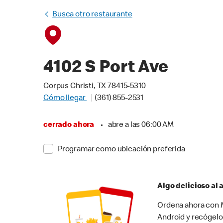
Busca otro restaurante
4102 S Port Ave
Corpus Christi, TX 78415-5310
Cómo llegar
(361) 855-2531
cerrado ahora
•
abre a las 06:00 AM
Programar como ubicación preferida
Algo delicioso al
Ordena ahora con M
Android y recógelo