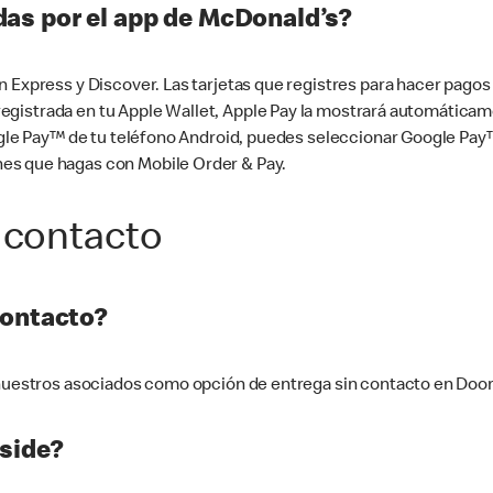
as por el app de McDonald’s?
n Express y Discover. Las tarjetas que registres para hacer pago
tá registrada en tu Apple Wallet, Apple Pay la mostrará automáti
Google Pay™ de tu teléfono Android, puedes seleccionar Google P
es que hagas con Mobile Order & Pay.
 contacto
contacto?
e nuestros asociados como opción de entrega sin contacto en Doo
side?