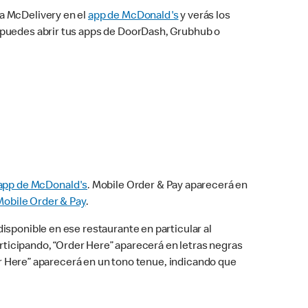
na McDelivery en el
app de McDonald's
y verás los
n puedes abrir tus apps de DoorDash, Grubhub o
app de McDonald's
. Mobile Order & Pay aparecerá en
Mobile Order & Pay
.
isponible en ese restaurante en particular al
articipando, “Order Here” aparecerá en letras negras
der Here” aparecerá en un tono tenue, indicando que