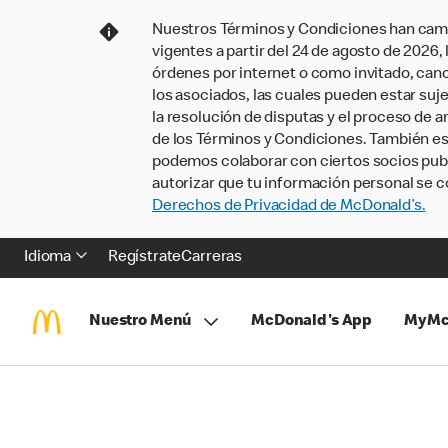
Nuestros Términos y Condiciones han camb
vigentes a partir del 24 de agosto de 2026
órdenes por internet o como invitado, ca
los asociados, las cuales pueden estar suje
la resolución de disputas y el proceso de a
de los Términos y Condiciones. También e
podemos colaborar con ciertos socios publi
autorizar que tu información personal se c
Derechos de Privacidad de McDonald’s.
Idioma
Regístrate
Carreras
Nuestro Menú
McDonald's App
MyMc