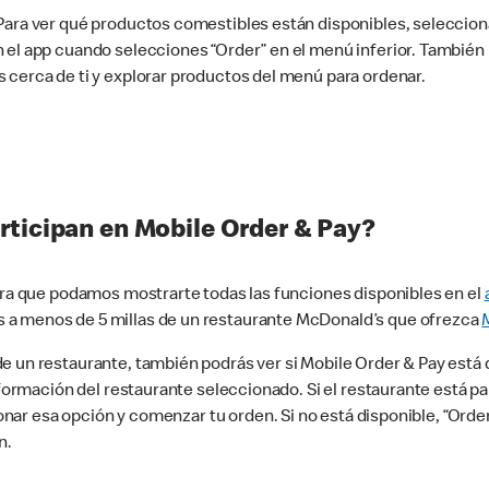
 Para ver qué productos comestibles están disponibles, seleccio
n el app cuando selecciones “Order” en el menú inferior. Tambié
 cerca de ti y explorar productos del menú para ordenar.
rticipan en Mobile Order & Pay?
para que podamos mostrarte todas las funciones disponibles en el
 a menos de 5 millas de un restaurante McDonald’s que ofrezca
 un restaurante, también podrás ver si Mobile Order & Pay está d
información del restaurante seleccionado. Si el restaurante está p
ccionar esa opción y comenzar tu orden. Si no está disponible, “Or
n.