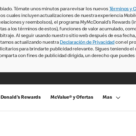
iado. Tómate unos minutos para revisar los nuevos
Términos y 
, los cuales incluyen actualizaciones de nuestra experiencia Mobi
ncelaciones y reembolsos), el programa MyMcDonald’s Rewards (
tas a los términos de estos), funciones de valor acumulado, como 
rbitraje. Al seguir usando nuestro sitio web después de esa fecha
stamos actualizando nuestra
Declaración de Privacidad
con el pro
citarios para brindarte publicidad relevante. Sigues teniendo el
omparta con fines de publicidad dirigida, un derecho que puedes 
Donald's Rewards
McValue® y Ofertas
Mas