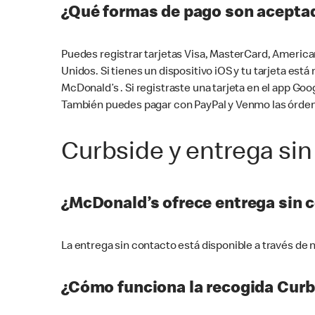
¿Qué formas de pago son aceptad
Puedes registrar tarjetas Visa, MasterCard, America
Unidos. Si tienes un dispositivo iOS y tu tarjeta es
McDonald’s . Si registraste una tarjeta en el app 
También puedes pagar con PayPal y Venmo las órden
Curbside y entrega sin
¿McDonald’s ofrece entrega sin 
La entrega sin contacto está disponible a través d
¿Cómo funciona la recogida Curb