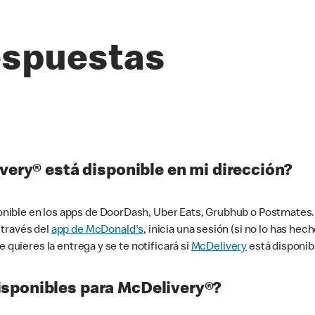
espuestas
very® está disponible en mi dirección?
ible en los apps de DoorDash, Uber Eats, Grubhub o Postmates. 
 través del
app de McDonald's
, inicia una sesión (si no lo has he
 quieres la entrega y se te notificará si
McDelivery
está disponib
sponibles para McDelivery®?