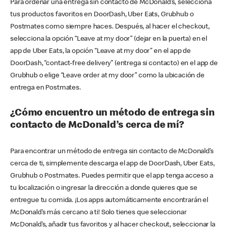
Para ordenar una entrega sin contacto de McDonald’s, selecciona
tus productos favoritos en DoorDash, Uber Eats, Grubhub o
Postmates como siempre haces. Después, al hacer el checkout,
selecciona la opción “Leave at my door” (dejar en la puerta) en el
app de Uber Eats, la opción “Leave at my door” en el app de
DoorDash, “contact-free delivery” (entrega si contacto) en el app de
Grubhub o elige “Leave order at my door” como la ubicación de
entrega en Postmates.
¿Cómo encuentro un método de entrega sin
contacto de McDonald’s cerca de mí?
Para encontrar un método de entrega sin contacto de McDonald’s
cerca de ti, simplemente descarga el app de DoorDash, Uber Eats,
Grubhub o Postmates. Puedes permitir que el app tenga acceso a
tu localización o ingresar la dirección a donde quieres que se
entregue tu comida. ¡Los apps automáticamente encontrarán el
McDonald’s más cercano a ti! Solo tienes que seleccionar
McDonald’s, añadir tus favoritos y al hacer checkout, seleccionar la