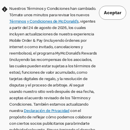
Nuestros Términos y Condiciones han cambiado.
Aceptar
Tómate unos minutos para revisar los nuevos
Términos y Condiciones de McDonald’s
, vigentes
a partir del 24 de agosto de 2026, los cuales
incluyen actualizaciones de nuestra experiencia
Mobile Order & Pay (incluyendo órdenes por
internet o como invitado, cancelaciones y
reembolsos), el programa MyMcDonald’s Rewards
(incluyendo las recompensas de los asociados,
las cuales pueden estar sujetas a los términos de
estos), funciones de valor acumulado, como
tarjetas digitales de regalo, y la resolución de
disputas y el proceso de arbitraje. Al seguir
usando nuestro sitio web después de esa fecha,
aceptas el acuerdo revisado de los Términos y
Condiciones. También estamos actualizando
nuestra
Declaración de Privacidad
con el
propósito de reflejar cómo podemos colaborar
con ciertos socios publicitarios para brindarte