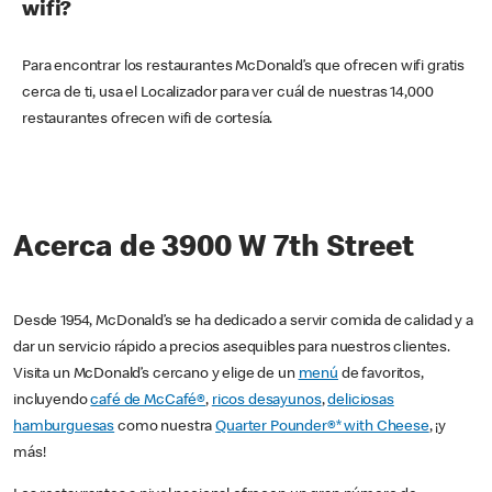
wifi?
Para encontrar los restaurantes McDonald’s que ofrecen wifi gratis
cerca de ti, usa el Localizador para ver cuál de nuestras 14,000
restaurantes ofrecen wifi de cortesía.
Acerca de 3900 W 7th Street
Desde 1954, McDonald’s se ha dedicado a servir comida de calidad y a
dar un servicio rápido a precios asequibles para nuestros clientes.
Visita un McDonald’s cercano y elige de un
menú
de favoritos,
incluyendo
café de McCafé®
,
ricos desayunos
,
deliciosas
hamburguesas
como nuestra
Quarter Pounder®* with Cheese
, ¡y
más!