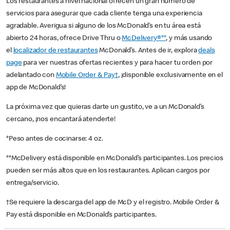
Los restaurantes a nivel nacional ofrecen un gran número de
servicios para asegurar que cada cliente tenga una experiencia
agradable. Averigua si alguno de los McDonald’s en tu área está
abierto 24 horas, ofrece Drive Thru o
McDelivery®**
, y más usando
el
localizador de restaurantes
McDonald’s. Antes de ir, explora
deals
page
para ver nuestras ofertas recientes y para hacer tu orden por
adelantado con
Mobile Order & Pay†
, ¡disponible exclusivamente en el
app de McDonald’s!
La próxima vez que quieras darte un gustito, ve a un McDonald’s
cercano, ¡nos encantará atenderte!
*Peso antes de cocinarse: 4 oz.
**McDelivery está disponible en McDonald’s participantes. Los precios
pueden ser más altos que en los restaurantes. Aplican cargos por
entrega/servicio.
†Se requiere la descarga del app de McD y el registro. Mobile Order &
Pay está disponible en McDonald’s participantes.