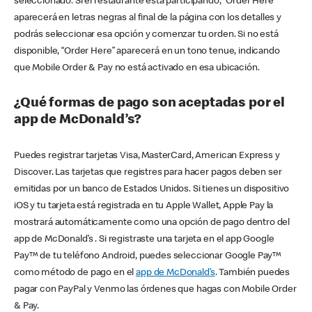
seleccionado. Si el restaurante está participando, “Order Here”
aparecerá en letras negras al final de la página con los detalles y
podrás seleccionar esa opción y comenzar tu orden. Si no está
disponible, “Order Here” aparecerá en un tono tenue, indicando
que Mobile Order & Pay no está activado en esa ubicación.
¿Qué formas de pago son aceptadas por el
app de McDonald’s?
Puedes registrar tarjetas Visa, MasterCard, American Express y
Discover. Las tarjetas que registres para hacer pagos deben ser
emitidas por un banco de Estados Unidos. Si tienes un dispositivo
iOS y tu tarjeta está registrada en tu Apple Wallet, Apple Pay la
mostrará automáticamente como una opción de pago dentro del
app de McDonald’s . Si registraste una tarjeta en el app Google
Pay™ de tu teléfono Android, puedes seleccionar Google Pay™
como método de pago en el
app de McDonald’s
. También puedes
pagar con PayPal y Venmo las órdenes que hagas con Mobile Order
& Pay.