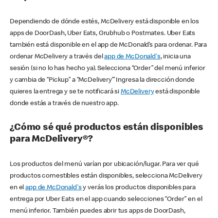
Dependiendo de dónde estés, McDelivery está disponible en los
apps de DoorDash, Uber Eats, Grubhub o Postmates. Uber Eats
también está disponible en el app de McDonald’s para ordenar. Para
ordenar McDelivery a través del
app de McDonald's
, inicia una
sesión (si no lo has hecho ya). Selecciona “Order” del menú inferior
y cambia de “Pickup” a “McDelivery’” Ingresa la dirección donde
quieres la entrega y se te notificará si
McDelivery
está disponible
donde estás a través de nuestro app.
¿Cómo sé qué productos están disponibles
para McDelivery®?
Los productos del menú varían por ubicación/lugar. Para ver qué
productos comestibles están disponibles, selecciona McDelivery
en el
app de McDonald's
y verás los productos disponibles para
entrega por Uber Eats en el app cuando selecciones “Order” en el
menú inferior. También puedes abrir tus apps de DoorDash,