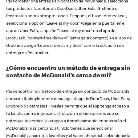
Para ordenar una entrega sin contacto de McDonald’s, selecciona
tus productos favoritos en DoorDash, Uber Eats, Grubhub o
Postmates como siempre haces. Después, al hacer el checkout,
selecciona la opción “Leave at my door” (dejar en la puerta) en el
app de Uber Eats, la opción “Leave at my door” en el app de
DoorDash, “contact-free delivery” (entrega si contacto) en el app de
Grubhub o elige “Leave order at my door” como la ubicación de
entrega en Postmates.
¿Cómo encuentro un método de entrega sin
contacto de McDonald’s cerca de mí?
Para encontrar un método de entrega sin contacto de McDonald’s
cerca de ti, simplemente descarga el app de DoorDash, Uber Eats,
Grubhub o Postmates. Puedes permitir que el app tenga acceso a
tu localización o ingresar la dirección a donde quieres que se
entregue tu comida. ¡Los apps automáticamente encontrarán el
McDonald’s más cercano a ti! Solo tienes que seleccionar
McDonald’s, añadir tus favoritos y al hacer checkout, seleccionar la