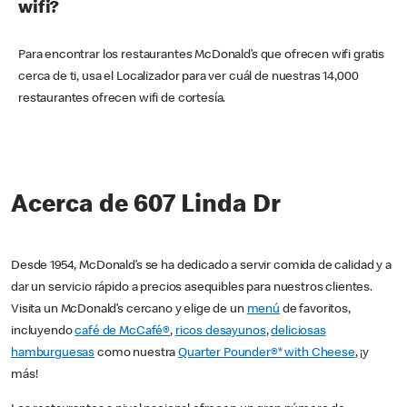
wifi?
Para encontrar los restaurantes McDonald’s que ofrecen wifi gratis
cerca de ti, usa el Localizador para ver cuál de nuestras 14,000
restaurantes ofrecen wifi de cortesía.
Acerca de 607 Linda Dr
Desde 1954, McDonald’s se ha dedicado a servir comida de calidad y a
dar un servicio rápido a precios asequibles para nuestros clientes.
Visita un McDonald’s cercano y elige de un
menú
de favoritos,
incluyendo
café de McCafé®
,
ricos desayunos
,
deliciosas
hamburguesas
como nuestra
Quarter Pounder®* with Cheese
, ¡y
más!