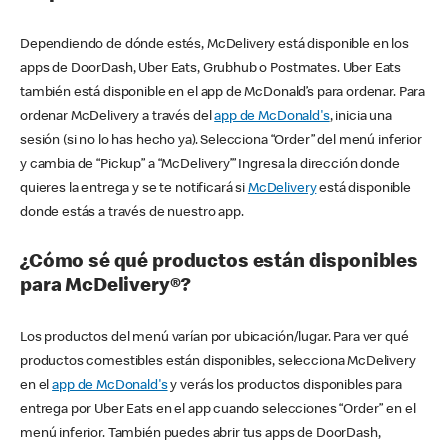
Dependiendo de dónde estés, McDelivery está disponible en los
apps de DoorDash, Uber Eats, Grubhub o Postmates. Uber Eats
también está disponible en el app de McDonald’s para ordenar. Para
ordenar McDelivery a través del
app de McDonald's
, inicia una
sesión (si no lo has hecho ya). Selecciona “Order” del menú inferior
y cambia de “Pickup” a “McDelivery’” Ingresa la dirección donde
quieres la entrega y se te notificará si
McDelivery
está disponible
donde estás a través de nuestro app.
¿Cómo sé qué productos están disponibles
para McDelivery®?
Los productos del menú varían por ubicación/lugar. Para ver qué
productos comestibles están disponibles, selecciona McDelivery
en el
app de McDonald's
y verás los productos disponibles para
entrega por Uber Eats en el app cuando selecciones “Order” en el
menú inferior. También puedes abrir tus apps de DoorDash,