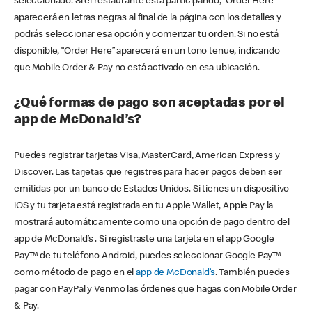
seleccionado. Si el restaurante está participando, “Order Here”
aparecerá en letras negras al final de la página con los detalles y
podrás seleccionar esa opción y comenzar tu orden. Si no está
disponible, “Order Here” aparecerá en un tono tenue, indicando
que Mobile Order & Pay no está activado en esa ubicación.
¿Qué formas de pago son aceptadas por el
app de McDonald’s?
Puedes registrar tarjetas Visa, MasterCard, American Express y
Discover. Las tarjetas que registres para hacer pagos deben ser
emitidas por un banco de Estados Unidos. Si tienes un dispositivo
iOS y tu tarjeta está registrada en tu Apple Wallet, Apple Pay la
mostrará automáticamente como una opción de pago dentro del
app de McDonald’s . Si registraste una tarjeta en el app Google
Pay™ de tu teléfono Android, puedes seleccionar Google Pay™
como método de pago en el
app de McDonald’s
. También puedes
pagar con PayPal y Venmo las órdenes que hagas con Mobile Order
& Pay.