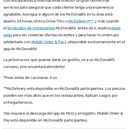
Los restaurantes a nivel nacional ofrecen un gran número de
servicios para asegurar que cada cliente tenga una experiencia
agradable. Averigua si alguno de los McDonald’s en tu área está
abierto 24 horas, ofrece Drive Thru o
McDelivery®**
, y más usando
el
localizador de restaurantes
McDonald’s. Antes de ir, explora
deals
page
para ver nuestras ofertas recientes y para hacer tu orden por
adelantado con
Mobile Order & Pay†
, ¡disponible exclusivamente en el
app de McDonald’s!
La próxima vez que quieras darte un gustito, ve a un McDonald’s
cercano, ¡nos encantará atenderte!
*Peso antes de cocinarse: 4 oz.
**McDelivery está disponible en McDonald’s participantes. Los precios
pueden ser más altos que en los restaurantes. Aplican cargos por
entrega/servicio.
†Se requiere la descarga del app de McD y el registro. Mobile Order &
Pay está disponible en McDonald’s participantes.