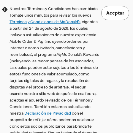
Nuestros Términos y Condiciones han cambiado.
Aceptar
Tómate unos minutos para revisar los nuevos
Términos y Condiciones de McDonald’s
, vigentes
a partir del 24 de agosto de 2026, los cuales
incluyen actualizaciones de nuestra experiencia
Mobile Order & Pay (incluyendo órdenes por
internet o como invitado, cancelaciones y
reembolsos), el programa MyMcDonald’s Rewards
(incluyendo las recompensas de los asociados,
las cuales pueden estar sujetas a los términos de
estos), funciones de valor acumulado, como
tarjetas digitales de regalo, y la resolución de
disputas y el proceso de arbitraje. Al seguir
usando nuestro sitio web después de esa fecha,
aceptas el acuerdo revisado de los Términos y
Condiciones. También estamos actualizando
nuestra
Declaración de Privacidad
con el
propósito de reflejar cómo podemos colaborar
con ciertos socios publicitarios para brindarte