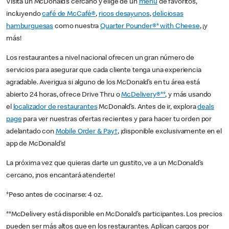
Visita un McDonald’s cercano y elige de un
menú
de favoritos,
incluyendo
café de McCafé®
,
ricos desayunos
,
deliciosas
hamburguesas
como nuestra
Quarter Pounder®* with Cheese
, ¡y
más!
Los restaurantes a nivel nacional ofrecen un gran número de
servicios para asegurar que cada cliente tenga una experiencia
agradable. Averigua si alguno de los McDonald’s en tu área está
abierto 24 horas, ofrece Drive Thru o
McDelivery®**
, y más usando
el
localizador de restaurantes
McDonald’s. Antes de ir, explora
deals
page
para ver nuestras ofertas recientes y para hacer tu orden por
adelantado con
Mobile Order & Pay†
, ¡disponible exclusivamente en el
app de McDonald’s!
La próxima vez que quieras darte un gustito, ve a un McDonald’s
cercano, ¡nos encantará atenderte!
*Peso antes de cocinarse: 4 oz.
**McDelivery está disponible en McDonald’s participantes. Los precios
pueden ser más altos que en los restaurantes. Aplican cargos por