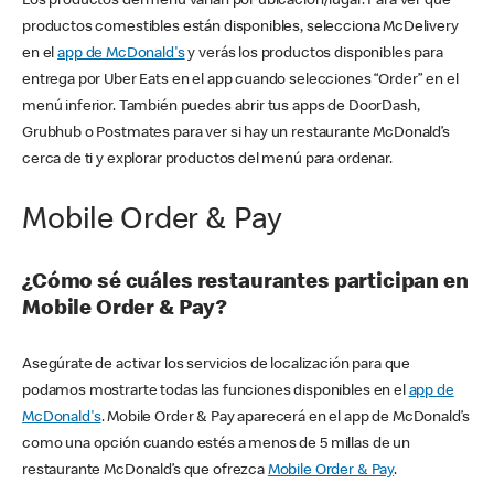
Los productos del menú varían por ubicación/lugar. Para ver qué
productos comestibles están disponibles, selecciona McDelivery
en el
app de McDonald's
y verás los productos disponibles para
entrega por Uber Eats en el app cuando selecciones “Order” en el
menú inferior. También puedes abrir tus apps de DoorDash,
Grubhub o Postmates para ver si hay un restaurante McDonald’s
cerca de ti y explorar productos del menú para ordenar.
Mobile Order & Pay
¿Cómo sé cuáles restaurantes participan en
Mobile Order & Pay?
Asegúrate de activar los servicios de localización para que
podamos mostrarte todas las funciones disponibles en el
app de
McDonald's
. Mobile Order & Pay aparecerá en el app de McDonald’s
como una opción cuando estés a menos de 5 millas de un
restaurante McDonald’s que ofrezca
Mobile Order & Pay
.