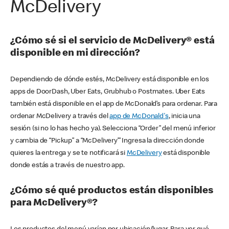
McDelivery
¿Cómo sé si el servicio de McDelivery® está
disponible en mi dirección?
Dependiendo de dónde estés, McDelivery está disponible en los
apps de DoorDash, Uber Eats, Grubhub o Postmates. Uber Eats
también está disponible en el app de McDonald’s para ordenar. Para
ordenar McDelivery a través del
app de McDonald's
, inicia una
sesión (si no lo has hecho ya). Selecciona “Order” del menú inferior
y cambia de “Pickup” a “McDelivery’” Ingresa la dirección donde
quieres la entrega y se te notificará si
McDelivery
está disponible
donde estás a través de nuestro app.
¿Cómo sé qué productos están disponibles
para McDelivery®?