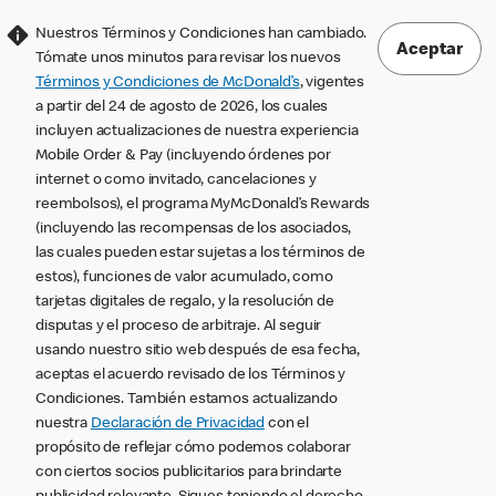
Nuestros Términos y Condiciones han cambiado.
Aceptar
Tómate unos minutos para revisar los nuevos
Términos y Condiciones de McDonald’s
, vigentes
a partir del 24 de agosto de 2026, los cuales
incluyen actualizaciones de nuestra experiencia
Mobile Order & Pay (incluyendo órdenes por
internet o como invitado, cancelaciones y
reembolsos), el programa MyMcDonald’s Rewards
(incluyendo las recompensas de los asociados,
las cuales pueden estar sujetas a los términos de
estos), funciones de valor acumulado, como
tarjetas digitales de regalo, y la resolución de
disputas y el proceso de arbitraje. Al seguir
usando nuestro sitio web después de esa fecha,
aceptas el acuerdo revisado de los Términos y
Condiciones. También estamos actualizando
nuestra
Declaración de Privacidad
con el
propósito de reflejar cómo podemos colaborar
con ciertos socios publicitarios para brindarte