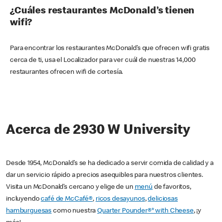
¿Cuáles restaurantes McDonald’s tienen
wifi?
Para encontrar los restaurantes McDonald’s que ofrecen wifi gratis
cerca de ti, usa el Localizador para ver cuál de nuestras 14,000
restaurantes ofrecen wifi de cortesía.
Acerca de 2930 W University
Desde 1954, McDonald’s se ha dedicado a servir comida de calidad y a
dar un servicio rápido a precios asequibles para nuestros clientes.
Visita un McDonald’s cercano y elige de un
menú
de favoritos,
incluyendo
café de McCafé®
,
ricos desayunos
,
deliciosas
hamburguesas
como nuestra
Quarter Pounder®* with Cheese
, ¡y