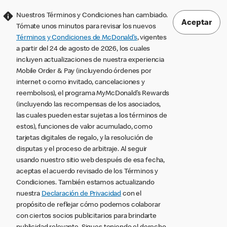
Nuestros Términos y Condiciones han cambiado.
Aceptar
Tómate unos minutos para revisar los nuevos
Términos y Condiciones de McDonald’s
, vigentes
a partir del 24 de agosto de 2026, los cuales
incluyen actualizaciones de nuestra experiencia
Mobile Order & Pay (incluyendo órdenes por
internet o como invitado, cancelaciones y
reembolsos), el programa MyMcDonald’s Rewards
(incluyendo las recompensas de los asociados,
las cuales pueden estar sujetas a los términos de
estos), funciones de valor acumulado, como
tarjetas digitales de regalo, y la resolución de
disputas y el proceso de arbitraje. Al seguir
usando nuestro sitio web después de esa fecha,
aceptas el acuerdo revisado de los Términos y
Condiciones. También estamos actualizando
nuestra
Declaración de Privacidad
con el
propósito de reflejar cómo podemos colaborar
con ciertos socios publicitarios para brindarte