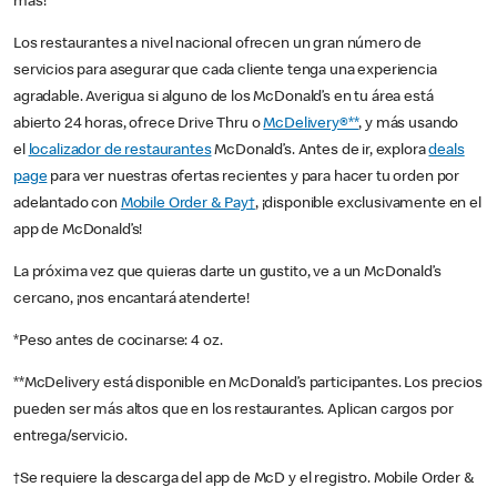
más!
Los restaurantes a nivel nacional ofrecen un gran número de
servicios para asegurar que cada cliente tenga una experiencia
agradable. Averigua si alguno de los McDonald’s en tu área está
abierto 24 horas, ofrece Drive Thru o
McDelivery®**
, y más usando
el
localizador de restaurantes
McDonald’s. Antes de ir, explora
deals
page
para ver nuestras ofertas recientes y para hacer tu orden por
adelantado con
Mobile Order & Pay†
, ¡disponible exclusivamente en el
app de McDonald’s!
La próxima vez que quieras darte un gustito, ve a un McDonald’s
cercano, ¡nos encantará atenderte!
*Peso antes de cocinarse: 4 oz.
**McDelivery está disponible en McDonald’s participantes. Los precios
pueden ser más altos que en los restaurantes. Aplican cargos por
entrega/servicio.
†Se requiere la descarga del app de McD y el registro. Mobile Order &