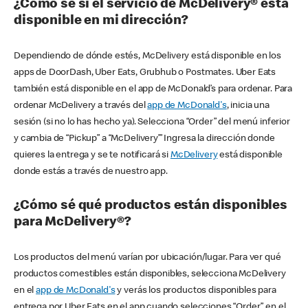
¿Cómo sé si el servicio de McDelivery® está
disponible en mi dirección?
Dependiendo de dónde estés, McDelivery está disponible en los
apps de DoorDash, Uber Eats, Grubhub o Postmates. Uber Eats
también está disponible en el app de McDonald’s para ordenar. Para
ordenar McDelivery a través del
app de McDonald's
, inicia una
sesión (si no lo has hecho ya). Selecciona “Order” del menú inferior
y cambia de “Pickup” a “McDelivery’” Ingresa la dirección donde
quieres la entrega y se te notificará si
McDelivery
está disponible
donde estás a través de nuestro app.
¿Cómo sé qué productos están disponibles
para McDelivery®?
Los productos del menú varían por ubicación/lugar. Para ver qué
productos comestibles están disponibles, selecciona McDelivery
en el
app de McDonald's
y verás los productos disponibles para
entrega por Uber Eats en el app cuando selecciones “Order” en el