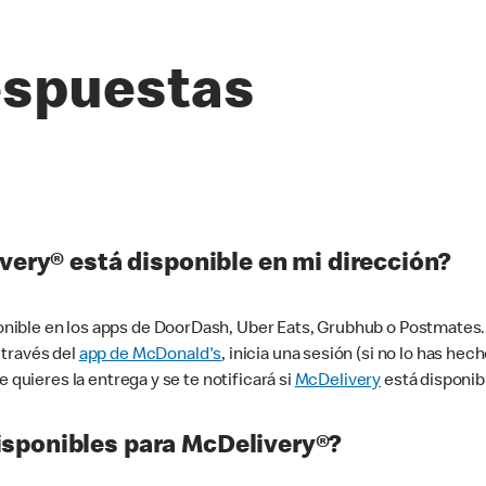
espuestas
very® está disponible en mi dirección?
ible en los apps de DoorDash, Uber Eats, Grubhub o Postmates. 
 través del
app de McDonald's
, inicia una sesión (si no lo has he
 quieres la entrega y se te notificará si
McDelivery
está disponib
sponibles para McDelivery®?