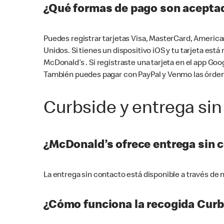
¿Qué formas de pago son aceptad
Puedes registrar tarjetas Visa, MasterCard, America
Unidos. Si tienes un dispositivo iOS y tu tarjeta es
McDonald’s . Si registraste una tarjeta en el app 
También puedes pagar con PayPal y Venmo las órden
Curbside y entrega sin
¿McDonald’s ofrece entrega sin 
La entrega sin contacto está disponible a través d
¿Cómo funciona la recogida Curb