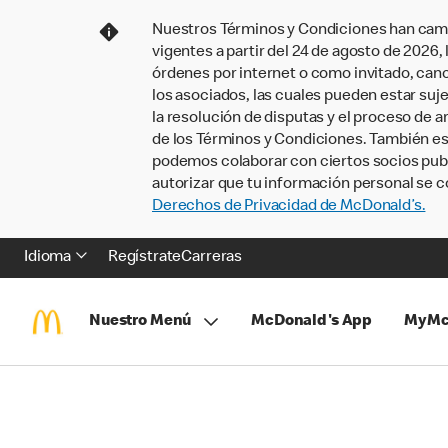
Nuestros Términos y Condiciones han camb
vigentes a partir del 24 de agosto de 2026
órdenes por internet o como invitado, ca
los asociados, las cuales pueden estar suje
la resolución de disputas y el proceso de a
de los Términos y Condiciones. También e
podemos colaborar con ciertos socios publi
autorizar que tu información personal se c
Derechos de Privacidad de McDonald’s.
Idioma
Regístrate
Carreras
Nuestro Menú
McDonald's App
MyMc