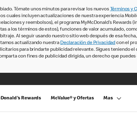
iado. Tómate unos minutos para revisar los nuevos
Términos y 
, los cuales incluyen actualizaciones de nuestra experiencia Mobi
ncelaciones y reembolsos), el programa MyMcDonald’s Rewards (
tas a los términos de estos), funciones de valor acumulado, como 
rbitraje. Al seguir usando nuestro sitio web después de esa fecha
stamos actualizando nuestra
Declaración de Privacidad
con el pro
citarios para brindarte publicidad relevante. Sigues teniendo el
omparta con fines de publicidad dirigida, un derecho que puedes 
Donald's Rewards
McValue® y Ofertas
Mas