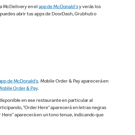
na McDelivery en el
app de McDonald's
y verás los
n puedes abrir tus apps de DoorDash, Grubhub o
app de McDonald's
. Mobile Order & Pay aparecerá en
Mobile Order & Pay
.
isponible en ese restaurante en particular al
articipando, “Order Here” aparecerá en letras negras
der Here” aparecerá en un tono tenue, indicando que