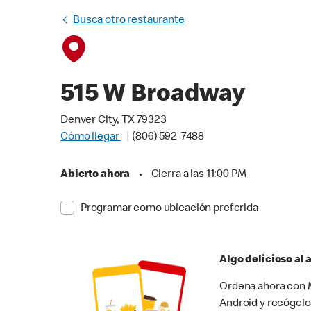
Busca otro restaurante
515 W Broadway
Denver City, TX 79323
Cómo llegar
(806) 592-7488
Abierto ahora
•
Cierra a las 11:00 PM
Programar como ubicación preferida
Algo delicioso al
Ordena ahora con M
Android y recógelo