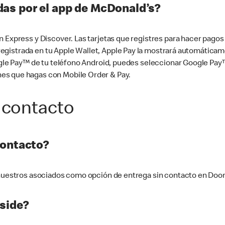
as por el app de McDonald’s?
n Express y Discover. Las tarjetas que registres para hacer pago
tá registrada en tu Apple Wallet, Apple Pay la mostrará automáti
Google Pay™ de tu teléfono Android, puedes seleccionar Google P
es que hagas con Mobile Order & Pay.
 contacto
contacto?
e nuestros asociados como opción de entrega sin contacto en Doo
side?