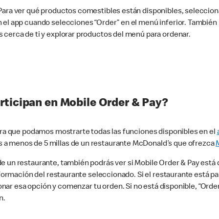
 Para ver qué productos comestibles están disponibles, seleccio
n el app cuando selecciones “Order” en el menú inferior. Tambié
 cerca de ti y explorar productos del menú para ordenar.
rticipan en Mobile Order & Pay?
para que podamos mostrarte todas las funciones disponibles en el
 a menos de 5 millas de un restaurante McDonald’s que ofrezca
 un restaurante, también podrás ver si Mobile Order & Pay está d
información del restaurante seleccionado. Si el restaurante está p
ccionar esa opción y comenzar tu orden. Si no está disponible, “Or
n.