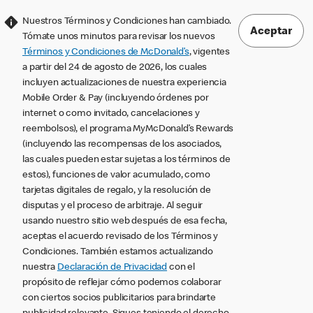
Nuestros Términos y Condiciones han cambiado.
Aceptar
Tómate unos minutos para revisar los nuevos
Términos y Condiciones de McDonald’s
, vigentes
a partir del 24 de agosto de 2026, los cuales
incluyen actualizaciones de nuestra experiencia
Mobile Order & Pay (incluyendo órdenes por
internet o como invitado, cancelaciones y
reembolsos), el programa MyMcDonald’s Rewards
(incluyendo las recompensas de los asociados,
las cuales pueden estar sujetas a los términos de
estos), funciones de valor acumulado, como
tarjetas digitales de regalo, y la resolución de
disputas y el proceso de arbitraje. Al seguir
usando nuestro sitio web después de esa fecha,
aceptas el acuerdo revisado de los Términos y
Condiciones. También estamos actualizando
nuestra
Declaración de Privacidad
con el
propósito de reflejar cómo podemos colaborar
con ciertos socios publicitarios para brindarte