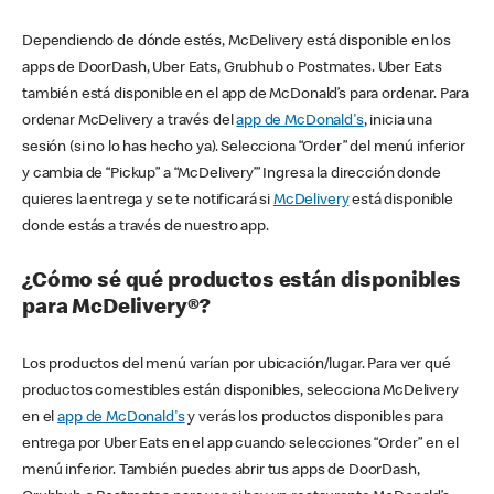
Dependiendo de dónde estés, McDelivery está disponible en los
apps de DoorDash, Uber Eats, Grubhub o Postmates. Uber Eats
también está disponible en el app de McDonald’s para ordenar. Para
ordenar McDelivery a través del
app de McDonald's
, inicia una
sesión (si no lo has hecho ya). Selecciona “Order” del menú inferior
y cambia de “Pickup” a “McDelivery’” Ingresa la dirección donde
quieres la entrega y se te notificará si
McDelivery
está disponible
donde estás a través de nuestro app.
¿Cómo sé qué productos están disponibles
para McDelivery®?
Los productos del menú varían por ubicación/lugar. Para ver qué
productos comestibles están disponibles, selecciona McDelivery
en el
app de McDonald's
y verás los productos disponibles para
entrega por Uber Eats en el app cuando selecciones “Order” en el
menú inferior. También puedes abrir tus apps de DoorDash,