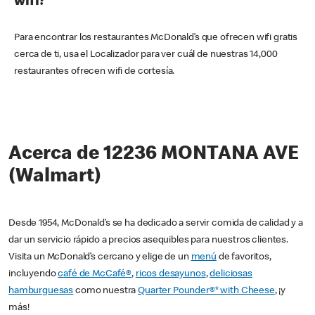
wifi?
Para encontrar los restaurantes McDonald’s que ofrecen wifi gratis
cerca de ti, usa el Localizador para ver cuál de nuestras 14,000
restaurantes ofrecen wifi de cortesía.
Acerca de 12236 MONTANA AVE
(Walmart)
Desde 1954, McDonald’s se ha dedicado a servir comida de calidad y a
dar un servicio rápido a precios asequibles para nuestros clientes.
Visita un McDonald’s cercano y elige de un
menú
de favoritos,
incluyendo
café de McCafé®
,
ricos desayunos
,
deliciosas
hamburguesas
como nuestra
Quarter Pounder®* with Cheese
, ¡y
más!