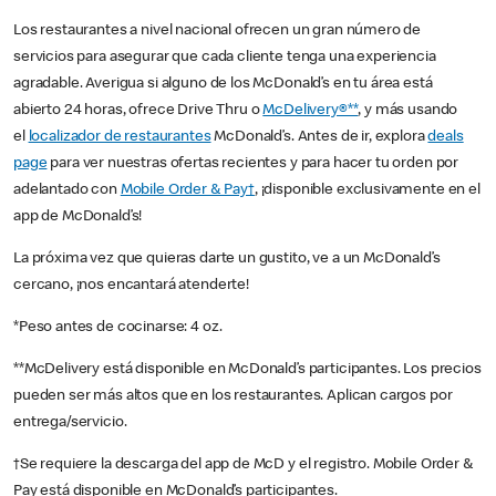
Los restaurantes a nivel nacional ofrecen un gran número de
servicios para asegurar que cada cliente tenga una experiencia
agradable. Averigua si alguno de los McDonald’s en tu área está
abierto 24 horas, ofrece Drive Thru o
McDelivery®**
, y más usando
el
localizador de restaurantes
McDonald’s. Antes de ir, explora
deals
page
para ver nuestras ofertas recientes y para hacer tu orden por
adelantado con
Mobile Order & Pay†
, ¡disponible exclusivamente en el
app de McDonald’s!
La próxima vez que quieras darte un gustito, ve a un McDonald’s
cercano, ¡nos encantará atenderte!
*Peso antes de cocinarse: 4 oz.
**McDelivery está disponible en McDonald’s participantes. Los precios
pueden ser más altos que en los restaurantes. Aplican cargos por
entrega/servicio.
†Se requiere la descarga del app de McD y el registro. Mobile Order &
Pay está disponible en McDonald’s participantes.