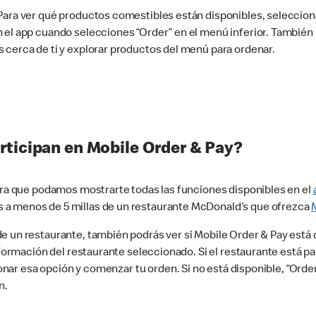
 Para ver qué productos comestibles están disponibles, seleccio
n el app cuando selecciones “Order” en el menú inferior. Tambié
 cerca de ti y explorar productos del menú para ordenar.
rticipan en Mobile Order & Pay?
para que podamos mostrarte todas las funciones disponibles en el
 a menos de 5 millas de un restaurante McDonald’s que ofrezca
 un restaurante, también podrás ver si Mobile Order & Pay está d
información del restaurante seleccionado. Si el restaurante está p
ccionar esa opción y comenzar tu orden. Si no está disponible, “Or
n.