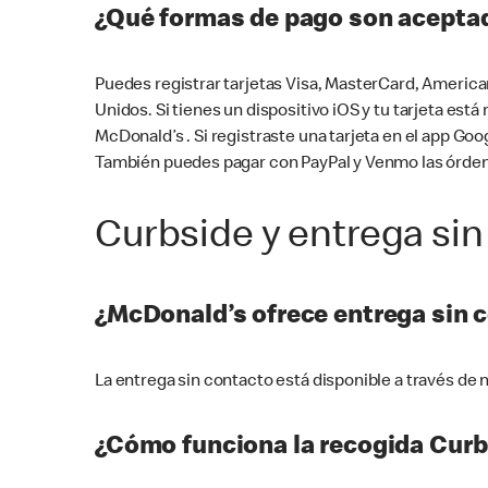
¿Qué formas de pago son aceptad
Puedes registrar tarjetas Visa, MasterCard, America
Unidos. Si tienes un dispositivo iOS y tu tarjeta es
McDonald’s . Si registraste una tarjeta en el app 
También puedes pagar con PayPal y Venmo las órden
Curbside y entrega sin
¿McDonald’s ofrece entrega sin 
La entrega sin contacto está disponible a través d
¿Cómo funciona la recogida Curb