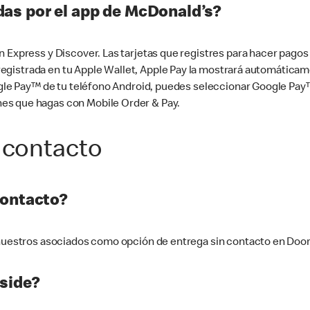
as por el app de McDonald’s?
n Express y Discover. Las tarjetas que registres para hacer pago
tá registrada en tu Apple Wallet, Apple Pay la mostrará automáti
Google Pay™ de tu teléfono Android, puedes seleccionar Google P
es que hagas con Mobile Order & Pay.
 contacto
contacto?
e nuestros asociados como opción de entrega sin contacto en Doo
side?