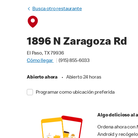
Busca otro restaurante
1896 N Zaragoza Rd
El Paso, TX 79936
Cómo llegar
(915) 855-6033
Abierto ahora
•
Abierto 24 horas
Programar como ubicación preferida
Algo delicioso al
Ordena ahora con M
Android y recógelo