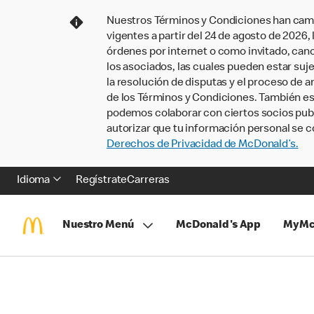
Nuestros Términos y Condiciones han camb
vigentes a partir del 24 de agosto de 2026
órdenes por internet o como invitado, ca
los asociados, las cuales pueden estar suje
la resolución de disputas y el proceso de a
de los Términos y Condiciones. También e
podemos colaborar con ciertos socios publi
autorizar que tu información personal se c
Derechos de Privacidad de McDonald’s.
Idioma
Regístrate
Carreras
Nuestro Menú
McDonald's App
MyMc