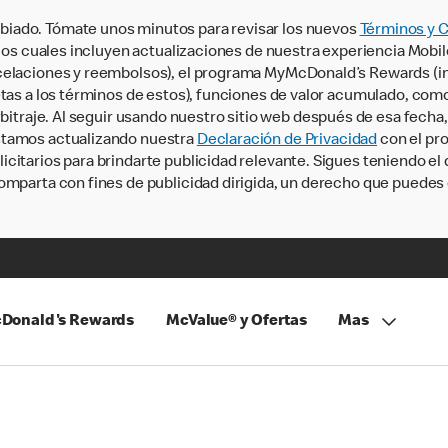
iado. Tómate unos minutos para revisar los nuevos
Términos y 
, los cuales incluyen actualizaciones de nuestra experiencia Mobi
ncelaciones y reembolsos), el programa MyMcDonald’s Rewards (
tas a los términos de estos), funciones de valor acumulado, como 
rbitraje. Al seguir usando nuestro sitio web después de esa fecha
stamos actualizando nuestra
Declaración de Privacidad
con el pro
citarios para brindarte publicidad relevante. Sigues teniendo el
omparta con fines de publicidad dirigida, un derecho que puedes 
Donald's Rewards
McValue® y Ofertas
Mas