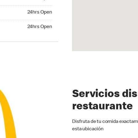
24hrs Open
24hrs Open
hrs Open
24hrs Open
Servicios di
restaurante
Disfruta de tu comida exactam
esta ubicación