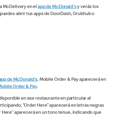
na McDelivery en el
app de McDonald's
y verás los
n puedes abrir tus apps de DoorDash, Grubhub o
app de McDonald's
. Mobile Order & Pay aparecerá en
Mobile Order & Pay
.
isponible en ese restaurante en particular al
articipando, “Order Here” aparecerá en letras negras
der Here” aparecerá en un tono tenue, indicando que