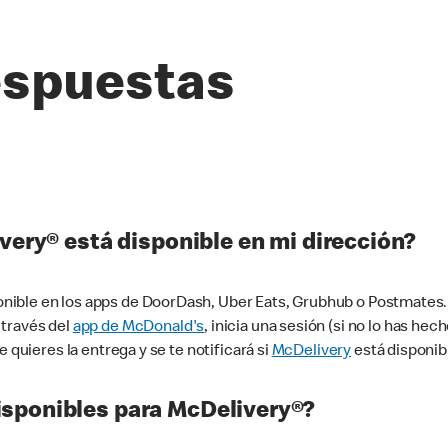
espuestas
very® está disponible en mi dirección?
ible en los apps de DoorDash, Uber Eats, Grubhub o Postmates. 
 través del
app de McDonald's
, inicia una sesión (si no lo has he
 quieres la entrega y se te notificará si
McDelivery
está disponib
sponibles para McDelivery®?