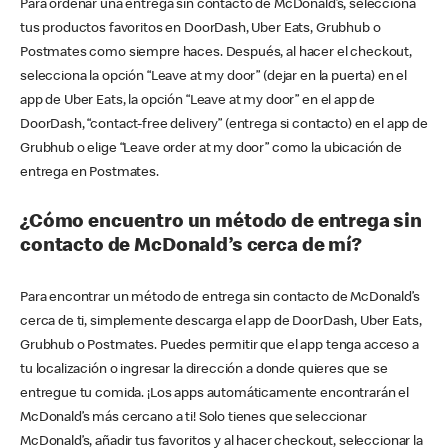
Para ordenar una entrega sin contacto de McDonald’s, selecciona
tus productos favoritos en DoorDash, Uber Eats, Grubhub o
Postmates como siempre haces. Después, al hacer el checkout,
selecciona la opción “Leave at my door” (dejar en la puerta) en el
app de Uber Eats, la opción “Leave at my door” en el app de
DoorDash, “contact-free delivery” (entrega si contacto) en el app de
Grubhub o elige “Leave order at my door” como la ubicación de
entrega en Postmates.
¿Cómo encuentro un método de entrega sin
contacto de McDonald’s cerca de mí?
Para encontrar un método de entrega sin contacto de McDonald’s
cerca de ti, simplemente descarga el app de DoorDash, Uber Eats,
Grubhub o Postmates. Puedes permitir que el app tenga acceso a
tu localización o ingresar la dirección a donde quieres que se
entregue tu comida. ¡Los apps automáticamente encontrarán el
McDonald’s más cercano a ti! Solo tienes que seleccionar
McDonald’s, añadir tus favoritos y al hacer checkout, seleccionar la