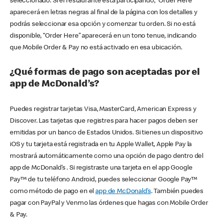
seleccionado. Si el restaurante está participando, “Order Here”
aparecerá en letras negras al final de la página con los detalles y
podrás seleccionar esa opción y comenzar tu orden. Si no está
disponible, “Order Here” aparecerá en un tono tenue, indicando
que Mobile Order & Pay no está activado en esa ubicación.
¿Qué formas de pago son aceptadas por el
app de McDonald’s?
Puedes registrar tarjetas Visa, MasterCard, American Express y
Discover. Las tarjetas que registres para hacer pagos deben ser
emitidas por un banco de Estados Unidos. Si tienes un dispositivo
iOS y tu tarjeta está registrada en tu Apple Wallet, Apple Pay la
mostrará automáticamente como una opción de pago dentro del
app de McDonald’s . Si registraste una tarjeta en el app Google
Pay™ de tu teléfono Android, puedes seleccionar Google Pay™
como método de pago en el
app de McDonald’s
. También puedes
pagar con PayPal y Venmo las órdenes que hagas con Mobile Order
& Pay.