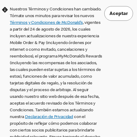
Nuestros Términos y Condiciones han cambiado.
Aceptar
Tómate unos minutos para revisar los nuevos
Términos y Condiciones de McDonald’s
, vigentes
a partir del 24 de agosto de 2026, los cuales
incluyen actualizaciones de nuestra experiencia
Mobile Order & Pay (incluyendo órdenes por
internet o como invitado, cancelaciones y
reembolsos), el programa MyMcDonald’s Rewards
(incluyendo las recompensas de los asociados,
las cuales pueden estar sujetas a los términos de
estos), funciones de valor acumulado, como
tarjetas digitales de regalo, y la resolución de
disputas y el proceso de arbitraje. Al seguir
usando nuestro sitio web después de esa fecha,
aceptas el acuerdo revisado de los Términos y
Condiciones. También estamos actualizando
nuestra
Declaración de Privacidad
con el
propósito de reflejar cómo podemos colaborar
con ciertos socios publicitarios para brindarte