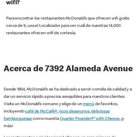
wifi?
Para encontrar los restaurantes McDonald’s que ofrecen wifi gratis
cerca de ti, usa el Localizador para ver cuál de nuestras 14,000
restaurantes ofrecen wifi de cortesía.
Acerca de 7392 Alameda Avenue
Desde 1954, McDonald’s se ha dedicado a servir comida de calidad y a
dar un servicio rápido a precios asequibles para nuestros clientes.
Visita un McDonald’s cercano y elige de un
menú
de favoritos,
incluyendo
café de McCafé®
,
ricos desayunos
,
deliciosas
hamburguesas
como nuestra
Quarter Pounder®* with Cheese
, ¡y
más!