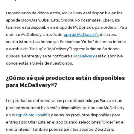
Dependiendo de dónde estés, McDelivery está disponible en los
apps de DoorDash, Uber Eats, Grubhub o Postmates. Uber Eats
también está disponible en el app de McDonald’s para ordenar. Para
ordenar McDelivery a través del
app de McDonald's
, inicia una
sesión (si no lo has hecho ya). Selecciona “Order” del menú inferior
y cambia de “Pickup” a “McDelivery’” Ingresa la dirección donde
quieres la entrega y se te notificará si
McDelivery
está disponible
donde estás a través de nuestro app.
¿Cómo sé qué productos están disponibles
para McDelivery®?
Los productos del menú varían por ubicación/lugar. Para ver qué
productos comestibles están disponibles, selecciona McDelivery
en el
app de McDonald's
y verás los productos disponibles para
entrega por Uber Eats en el app cuando selecciones “Order” en el
menú inferior. También puedes abrir tus apps de DoorDash,