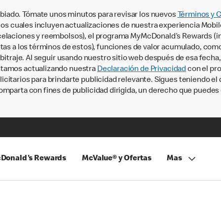
iado. Tómate unos minutos para revisar los nuevos
Términos y 
, los cuales incluyen actualizaciones de nuestra experiencia Mobi
ncelaciones y reembolsos), el programa MyMcDonald’s Rewards (
tas a los términos de estos), funciones de valor acumulado, como 
rbitraje. Al seguir usando nuestro sitio web después de esa fecha
stamos actualizando nuestra
Declaración de Privacidad
con el pro
citarios para brindarte publicidad relevante. Sigues teniendo el
omparta con fines de publicidad dirigida, un derecho que puedes 
Donald's Rewards
McValue® y Ofertas
Mas