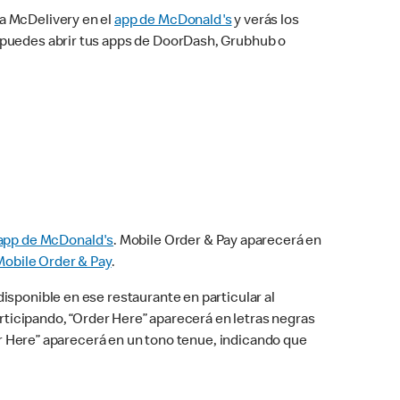
na McDelivery en el
app de McDonald's
y verás los
n puedes abrir tus apps de DoorDash, Grubhub o
app de McDonald's
. Mobile Order & Pay aparecerá en
Mobile Order & Pay
.
isponible en ese restaurante en particular al
articipando, “Order Here” aparecerá en letras negras
der Here” aparecerá en un tono tenue, indicando que