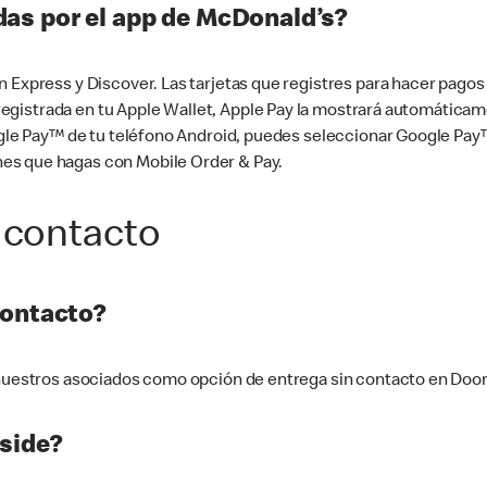
as por el app de McDonald’s?
n Express y Discover. Las tarjetas que registres para hacer pago
tá registrada en tu Apple Wallet, Apple Pay la mostrará automáti
Google Pay™ de tu teléfono Android, puedes seleccionar Google P
es que hagas con Mobile Order & Pay.
 contacto
contacto?
e nuestros asociados como opción de entrega sin contacto en Doo
side?