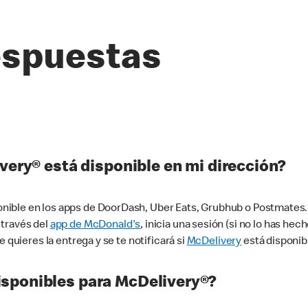
espuestas
very® está disponible en mi dirección?
ible en los apps de DoorDash, Uber Eats, Grubhub o Postmates. 
 través del
app de McDonald's
, inicia una sesión (si no lo has he
 quieres la entrega y se te notificará si
McDelivery
está disponib
sponibles para McDelivery®?