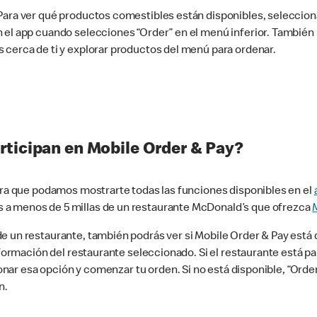
 Para ver qué productos comestibles están disponibles, seleccio
n el app cuando selecciones “Order” en el menú inferior. Tambié
 cerca de ti y explorar productos del menú para ordenar.
rticipan en Mobile Order & Pay?
para que podamos mostrarte todas las funciones disponibles en el
 a menos de 5 millas de un restaurante McDonald’s que ofrezca
 un restaurante, también podrás ver si Mobile Order & Pay está d
información del restaurante seleccionado. Si el restaurante está p
ccionar esa opción y comenzar tu orden. Si no está disponible, “Or
n.