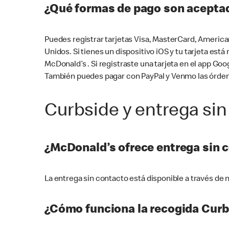
¿Qué formas de pago son aceptad
Puedes registrar tarjetas Visa, MasterCard, America
Unidos. Si tienes un dispositivo iOS y tu tarjeta es
McDonald’s . Si registraste una tarjeta en el app 
También puedes pagar con PayPal y Venmo las órden
Curbside y entrega sin
¿McDonald’s ofrece entrega sin 
La entrega sin contacto está disponible a través d
¿Cómo funciona la recogida Curb