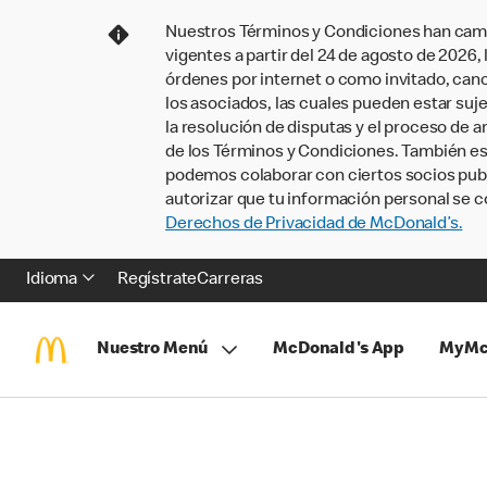
Nuestros Términos y Condiciones han camb
vigentes a partir del 24 de agosto de 2026
órdenes por internet o como invitado, ca
los asociados, las cuales pueden estar suje
la resolución de disputas y el proceso de a
de los Términos y Condiciones. También e
podemos colaborar con ciertos socios publi
autorizar que tu información personal se c
Derechos de Privacidad de McDonald’s.
Idioma
Regístrate
Carreras
Nuestro Menú
McDonald's App
MyMc