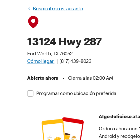
Busca otro restaurante
13124 Hwy 287
Fort Worth, TX 76052
Cómo llegar
(817) 439-8023
Abierto ahora
•
Cierra a las 02:00 AM
Programar como ubicación preferida
Algo delicioso al
Ordena ahora con M
Android y recógelo