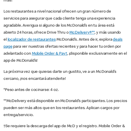
más!
Los restaurantes a nivel nacional ofrecen un gran número de
servicios para asegurar que cada cliente tenga una experiencia
agradable. Averigua si alguno de los McDonald’s en tu área está
abierto 24 horas, ofrece Drive Thru o
McDelivery®**
, y más usando
el
localizador de restaurantes
McDonald’s. Antes de ir, explora
deals
page
para ver nuestras ofertas recientes y para hacer tu orden por
adelantado con
Mobile Order & Pay†
, ¡disponible exclusivamente en el
app de McDonald’s!
La próxima vez que quieras darte un gustito, ve a un McDonald’s
cercano, ¡nos encantará atenderte!
*Peso antes de cocinarse: 4 oz.
**McDelivery está disponible en McDonald’s participantes. Los precios
pueden ser más altos que en los restaurantes. Aplican cargos por
entrega/servicio.
†Se requiere la descarga del app de McD y el registro. Mobile Order &