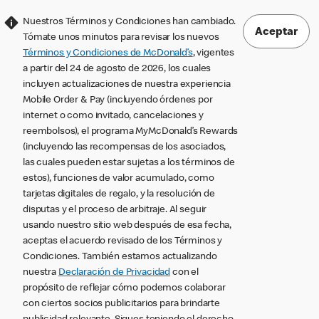
Nuestros Términos y Condiciones han cambiado.
Aceptar
Tómate unos minutos para revisar los nuevos
Términos y Condiciones de McDonald’s
, vigentes
a partir del 24 de agosto de 2026, los cuales
incluyen actualizaciones de nuestra experiencia
Mobile Order & Pay (incluyendo órdenes por
internet o como invitado, cancelaciones y
reembolsos), el programa MyMcDonald’s Rewards
(incluyendo las recompensas de los asociados,
las cuales pueden estar sujetas a los términos de
estos), funciones de valor acumulado, como
tarjetas digitales de regalo, y la resolución de
disputas y el proceso de arbitraje. Al seguir
usando nuestro sitio web después de esa fecha,
aceptas el acuerdo revisado de los Términos y
Condiciones. También estamos actualizando
nuestra
Declaración de Privacidad
con el
propósito de reflejar cómo podemos colaborar
con ciertos socios publicitarios para brindarte