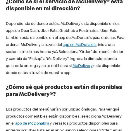
¿Cómo sé si el servicio de McDelivery® está
disponible en mi dirección?
Dependiendo de dónde estés, McDelivery está disponible en los
apps de DoorDash, Uber Eats, Grubhub o Postmates. Uber Eats
también está disponible en el app de McDonald’s para ordenar. Para
ordenar McDelivery a través del
app de McDonald's
, inicia una
sesión (si no lo has hecho ya). Selecciona “Order” del menú inferior
y cambia de “Pickup” a “McDelivery’” Ingresa la dirección donde
quieres la entrega y se te notificará si
McDelivery
está disponible
donde estás a través de nuestro app.
¿Cómo sé qué productos están disponibles
para McDelivery®?
Los productos del menú varían por ubicación/lugar. Para ver qué
productos comestibles están disponibles, selecciona McDelivery
en el
app de McDonald's
y verás los productos disponibles para
entrega por Uber Eats en el app cuando selecciones “Order” en el