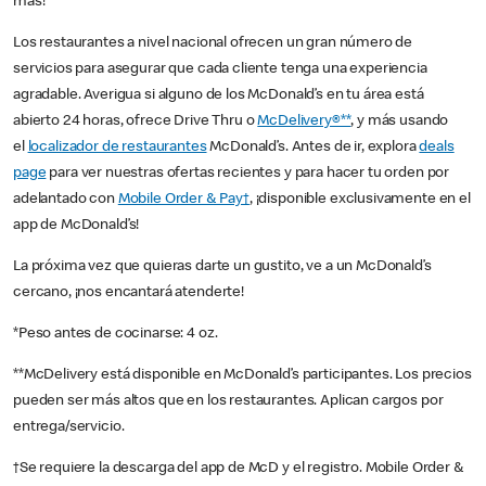
más!
Los restaurantes a nivel nacional ofrecen un gran número de
servicios para asegurar que cada cliente tenga una experiencia
agradable. Averigua si alguno de los McDonald’s en tu área está
abierto 24 horas, ofrece Drive Thru o
McDelivery®**
, y más usando
el
localizador de restaurantes
McDonald’s. Antes de ir, explora
deals
page
para ver nuestras ofertas recientes y para hacer tu orden por
adelantado con
Mobile Order & Pay†
, ¡disponible exclusivamente en el
app de McDonald’s!
La próxima vez que quieras darte un gustito, ve a un McDonald’s
cercano, ¡nos encantará atenderte!
*Peso antes de cocinarse: 4 oz.
**McDelivery está disponible en McDonald’s participantes. Los precios
pueden ser más altos que en los restaurantes. Aplican cargos por
entrega/servicio.
†Se requiere la descarga del app de McD y el registro. Mobile Order &