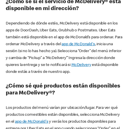
¿Cómo sé si el servicio de McDelivery® está
disponible en mi dirección?
Dependiendo de dónde estés, McDelivery está disponible en los
apps de DoorDash, Uber Eats, Grubhub o Postmates. Uber Eats
también está disponible en el app de McDonald’s para ordenar. Para
ordenar McDelivery a través del
app de McDonald's
, inicia una
sesión (si no lo has hecho ya). Selecciona “Order” del menú inferior
y cambia de “Pickup” a “McDelivery’” Ingresa la dirección donde
quieres la entrega y se te notificará si
McDelivery
está disponible
donde estás a través de nuestro app.
¿Cómo sé qué productos están disponibles
para McDelivery®?
Los productos del menú varían por ubicación/lugar. Para ver qué
productos comestibles están disponibles, selecciona McDelivery
en el
app de McDonald's
y verás los productos disponibles para
entrega por Uber Eats en el app cuando selecciones “Order” en el