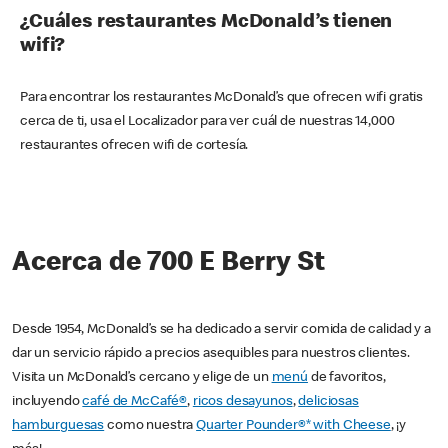
¿Cuáles restaurantes McDonald’s tienen
wifi?
Para encontrar los restaurantes McDonald’s que ofrecen wifi gratis
cerca de ti, usa el Localizador para ver cuál de nuestras 14,000
restaurantes ofrecen wifi de cortesía.
Acerca de 700 E Berry St
Desde 1954, McDonald’s se ha dedicado a servir comida de calidad y a
dar un servicio rápido a precios asequibles para nuestros clientes.
Visita un McDonald’s cercano y elige de un
menú
de favoritos,
incluyendo
café de McCafé®
,
ricos desayunos
,
deliciosas
hamburguesas
como nuestra
Quarter Pounder®* with Cheese
, ¡y