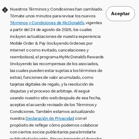
Nuestros Términos y Condiciones han cambiado.
Aceptar
Tómate unos minutos para revisar los nuevos
Términos y Condiciones de McDonald’s
, vigentes
a partir del 24 de agosto de 2026, los cuales
incluyen actualizaciones de nuestra experiencia
Mobile Order & Pay (incluyendo órdenes por
internet o como invitado, cancelaciones y
reembolsos), el programa MyMcDonald’s Rewards
(incluyendo las recompensas de los asociados,
las cuales pueden estar sujetas a los términos de
estos), funciones de valor acumulado, como
tarjetas digitales de regalo, y la resolución de
disputas y el proceso de arbitraje. Al seguir
usando nuestro sitio web después de esa fecha,
aceptas el acuerdo revisado de los Términos y
Condiciones. También estamos actualizando
nuestra
Declaración de Privacidad
con el
propósito de reflejar cómo podemos colaborar
con ciertos socios publicitarios para brindarte