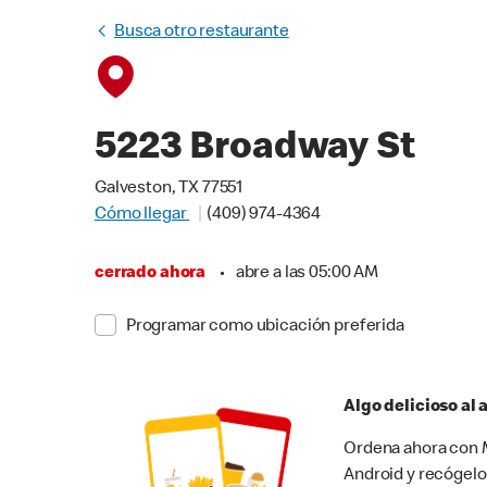
Busca otro restaurante
5223 Broadway St
Galveston, TX 77551
Cómo llegar
(409) 974-4364
cerrado ahora
•
abre a las 05:00 AM
Programar como ubicación preferida
Algo delicioso al
Ordena ahora con M
Android y recógelo