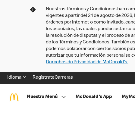
Nuestros Términos y Condiciones han camb
vigentes a partir del 24 de agosto de 2026
órdenes por internet o como invitado, ca
los asociados, las cuales pueden estar suje
la resolución de disputas y el proceso de a
de los Términos y Condiciones. También e
podemos colaborar con ciertos socios publi
autorizar que tu información personal se c
Derechos de Privacidad de McDonald’s.
Idioma
Regístrate
Carreras
Nuestro Menú
McDonald's App
MyMc