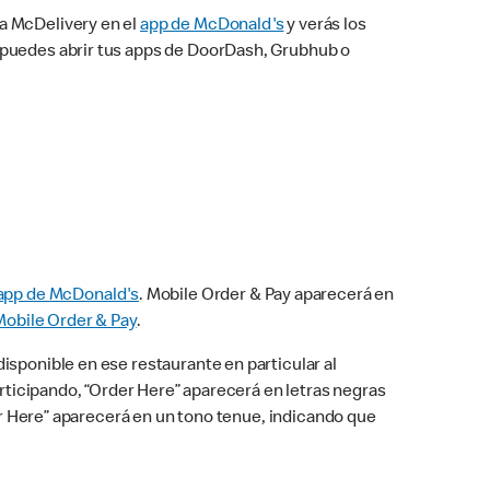
na McDelivery en el
app de McDonald's
y verás los
n puedes abrir tus apps de DoorDash, Grubhub o
app de McDonald's
. Mobile Order & Pay aparecerá en
Mobile Order & Pay
.
isponible en ese restaurante en particular al
articipando, “Order Here” aparecerá en letras negras
der Here” aparecerá en un tono tenue, indicando que