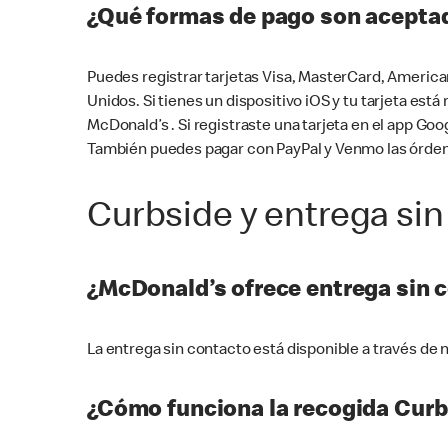
¿Qué formas de pago son aceptad
Puedes registrar tarjetas Visa, MasterCard, America
Unidos. Si tienes un dispositivo iOS y tu tarjeta es
McDonald’s . Si registraste una tarjeta en el app 
También puedes pagar con PayPal y Venmo las órden
Curbside y entrega sin
¿McDonald’s ofrece entrega sin 
La entrega sin contacto está disponible a través d
¿Cómo funciona la recogida Curb