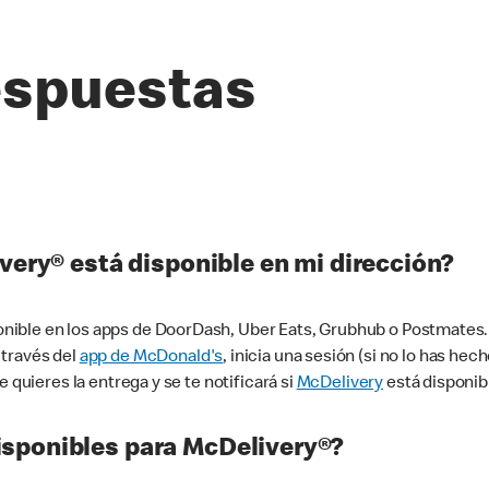
espuestas
very® está disponible en mi dirección?
ible en los apps de DoorDash, Uber Eats, Grubhub o Postmates. 
 través del
app de McDonald's
, inicia una sesión (si no lo has he
 quieres la entrega y se te notificará si
McDelivery
está disponib
sponibles para McDelivery®?