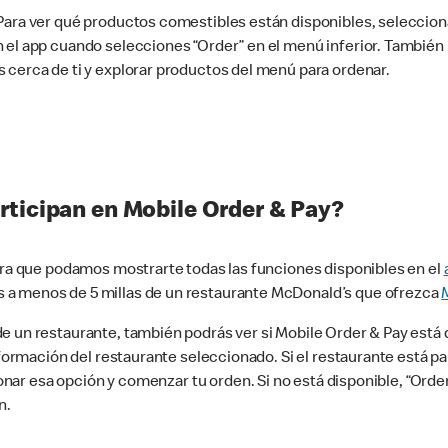
 Para ver qué productos comestibles están disponibles, seleccio
n el app cuando selecciones “Order” en el menú inferior. Tambié
 cerca de ti y explorar productos del menú para ordenar.
rticipan en Mobile Order & Pay?
para que podamos mostrarte todas las funciones disponibles en el
 a menos de 5 millas de un restaurante McDonald’s que ofrezca
 un restaurante, también podrás ver si Mobile Order & Pay está d
información del restaurante seleccionado. Si el restaurante está p
ccionar esa opción y comenzar tu orden. Si no está disponible, “Or
n.