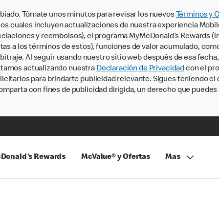
iado. Tómate unos minutos para revisar los nuevos
Términos y 
, los cuales incluyen actualizaciones de nuestra experiencia Mobi
ncelaciones y reembolsos), el programa MyMcDonald’s Rewards (
tas a los términos de estos), funciones de valor acumulado, como 
rbitraje. Al seguir usando nuestro sitio web después de esa fecha
stamos actualizando nuestra
Declaración de Privacidad
con el pro
citarios para brindarte publicidad relevante. Sigues teniendo el
omparta con fines de publicidad dirigida, un derecho que puedes 
Donald's Rewards
McValue® y Ofertas
Mas