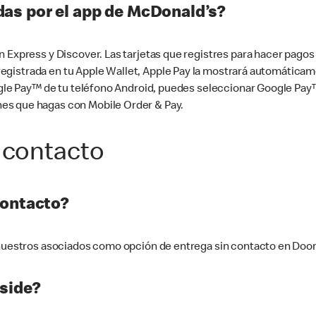
as por el app de McDonald’s?
n Express y Discover. Las tarjetas que registres para hacer pago
tá registrada en tu Apple Wallet, Apple Pay la mostrará automáti
Google Pay™ de tu teléfono Android, puedes seleccionar Google P
es que hagas con Mobile Order & Pay.
 contacto
contacto?
e nuestros asociados como opción de entrega sin contacto en Doo
side?