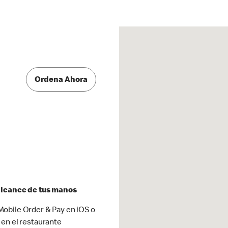
Ordena Ahora
 alcance de tus manos
obile Order & Pay en iOS o
 en el restaurante