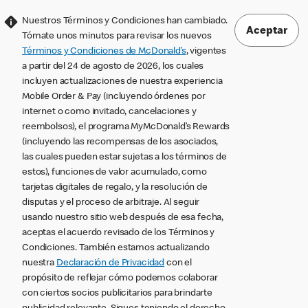
Nuestros Términos y Condiciones han cambiado.
Aceptar
Tómate unos minutos para revisar los nuevos
Términos y Condiciones de McDonald’s
, vigentes
a partir del 24 de agosto de 2026, los cuales
incluyen actualizaciones de nuestra experiencia
Mobile Order & Pay (incluyendo órdenes por
internet o como invitado, cancelaciones y
reembolsos), el programa MyMcDonald’s Rewards
(incluyendo las recompensas de los asociados,
las cuales pueden estar sujetas a los términos de
estos), funciones de valor acumulado, como
tarjetas digitales de regalo, y la resolución de
disputas y el proceso de arbitraje. Al seguir
usando nuestro sitio web después de esa fecha,
aceptas el acuerdo revisado de los Términos y
Condiciones. También estamos actualizando
nuestra
Declaración de Privacidad
con el
propósito de reflejar cómo podemos colaborar
con ciertos socios publicitarios para brindarte