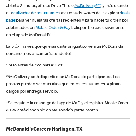
abierto 24 horas, ofrece Drive Thru o
McDelivery®**
, y más usando
el
localizador de restaurantes
McDonald’s. Antes de ir, explora
deals
page
para ver nuestras ofertas recientes y para hacer tu orden por
adelantado con
Mobile Order & Pay†
, ¡disponible exclusivamente
en el app de McDonald’s!
La próxima vez que quieras darte un gustito, ve a un McDonald’s
cercano, ¡nos encantará atenderte!
*Peso antes de cocinarse: 4 oz.
**McDelivery está disponible en McDonald’s participantes. Los
precios pueden ser más altos que en los restaurantes. Aplican
cargos por entrega/servicio.
†Se requiere la descarga del app de McD y el registro. Mobile Order
& Pay está disponible en McDonald’s participantes.
McDonald's Careers Harlingen, TX