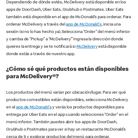
Dependiendo de dónde estés, McDelivery está disponible en los
apps de DoorDash, Uber Eats, Grubhub o Postmates. Uber Eats
también está disponible en el app de McDonald’s para ordenar. Para
ordenar McDelivery a través del
app de McDonald's
, inicia una
sesión (si no lo has hecho ya). Selecciona “Order” del menú inferior
y cambia de “Pickup” a “McDelivery’” Ingresa la dirección donde
quieres la entrega y se te notificará si
McDelivery
está disponible
donde estás a través de nuestro app.
¿Cómo sé qué productos están disponibles
para McDelivery®?
Los productos del menú varían por ubicación/lugar. Para ver qué
productos comestibles están disponibles, selecciona McDelivery
en el
app de McDonald's
y verás los productos disponibles para
entrega por Uber Eats en el app cuando selecciones “Order” en el
menú inferior. También puedes abrir tus apps de DoorDash,
Grubhub o Postmates para ver si hay un restaurante McDonald’s
cerca de ti y explorar productos del menú para ordenar.