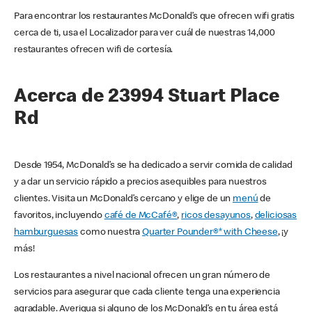
Para encontrar los restaurantes McDonald’s que ofrecen wifi gratis
cerca de ti, usa el Localizador para ver cuál de nuestras 14,000
restaurantes ofrecen wifi de cortesía.
Acerca de 23994 Stuart Place
Rd
Desde 1954, McDonald’s se ha dedicado a servir comida de calidad
y a dar un servicio rápido a precios asequibles para nuestros
clientes. Visita un McDonald’s cercano y elige de un
menú
de
favoritos, incluyendo
café de McCafé®
,
ricos desayunos
,
deliciosas
hamburguesas
como nuestra
Quarter Pounder®* with Cheese
, ¡y
más!
Los restaurantes a nivel nacional ofrecen un gran número de
servicios para asegurar que cada cliente tenga una experiencia
agradable. Averigua si alguno de los McDonald’s en tu área está