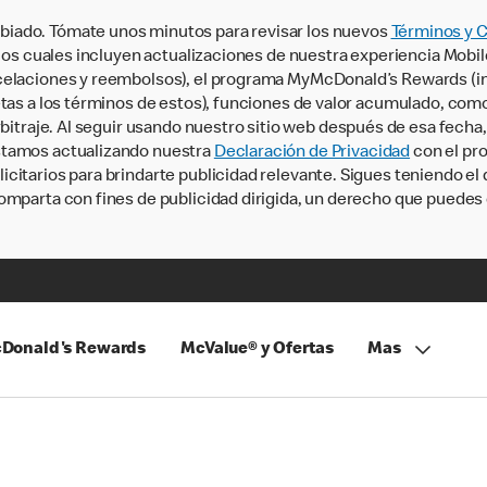
iado. Tómate unos minutos para revisar los nuevos
Términos y 
, los cuales incluyen actualizaciones de nuestra experiencia Mobi
ncelaciones y reembolsos), el programa MyMcDonald’s Rewards (
tas a los términos de estos), funciones de valor acumulado, como 
rbitraje. Al seguir usando nuestro sitio web después de esa fecha
stamos actualizando nuestra
Declaración de Privacidad
con el pro
citarios para brindarte publicidad relevante. Sigues teniendo el
omparta con fines de publicidad dirigida, un derecho que puedes 
Donald's Rewards
McValue® y Ofertas
Mas