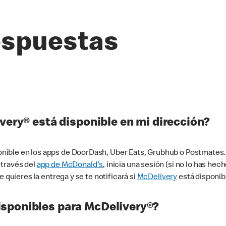
espuestas
very® está disponible en mi dirección?
ible en los apps de DoorDash, Uber Eats, Grubhub o Postmates. 
 través del
app de McDonald's
, inicia una sesión (si no lo has he
 quieres la entrega y se te notificará si
McDelivery
está disponib
sponibles para McDelivery®?