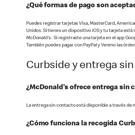
¿Qué formas de pago son aceptad
Puedes registrar tarjetas Visa, MasterCard, America
Unidos. Si tienes un dispositivo iOS y tu tarjeta es
McDonald’s . Si registraste una tarjeta en el app 
También puedes pagar con PayPal y Venmo las órden
Curbside y entrega sin
¿McDonald’s ofrece entrega sin 
La entrega sin contacto está disponible a través d
¿Cómo funciona la recogida Curb