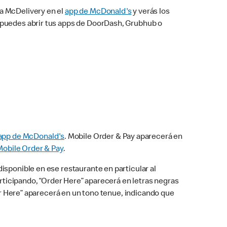
na McDelivery en el
app de McDonald's
y verás los
n puedes abrir tus apps de DoorDash, Grubhub o
app de McDonald's
. Mobile Order & Pay aparecerá en
Mobile Order & Pay
.
isponible en ese restaurante en particular al
articipando, “Order Here” aparecerá en letras negras
der Here” aparecerá en un tono tenue, indicando que