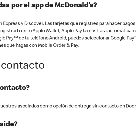
as por el app de McDonald’s?
n Express y Discover. Las tarjetas que registres para hacer pago
tá registrada en tu Apple Wallet, Apple Pay la mostrará automáti
Google Pay™ de tu teléfono Android, puedes seleccionar Google P
es que hagas con Mobile Order & Pay.
 contacto
contacto?
e nuestros asociados como opción de entrega sin contacto en Doo
side?