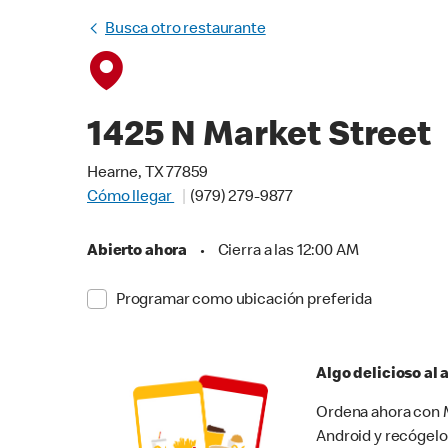
Busca otro restaurante
1425 N Market Street
Hearne, TX 77859
Cómo llegar
(979) 279-9877
Abierto ahora
•
Cierra a las 12:00 AM
Programar como ubicación preferida
Algo delicioso al
Ordena ahora con M
Android y recógelo