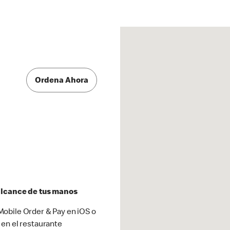
Ordena Ahora
 alcance de tus manos
obile Order & Pay en iOS o
 en el restaurante