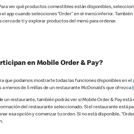
 Para ver qué productos comestibles están disponibles, seleccio
n el app cuando selecciones “Order” en el menú inferior. Tambié
 cerca de ti y explorar productos del menú para ordenar.
rticipan en Mobile Order & Pay?
para que podamos mostrarte todas las funciones disponibles en el
 a menos de 5 millas de un restaurante McDonald’s que ofrezca
 un restaurante, también podrás ver si Mobile Order & Pay está d
información del restaurante seleccionado. Si el restaurante está p
ccionar esa opción y comenzar tu orden. Si no está disponible, “Or
n.