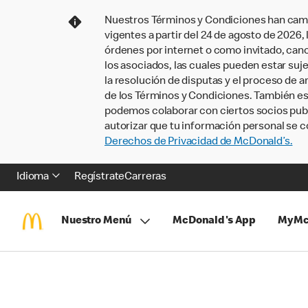
Nuestros Términos y Condiciones han camb
vigentes a partir del 24 de agosto de 2026
órdenes por internet o como invitado, ca
los asociados, las cuales pueden estar suje
la resolución de disputas y el proceso de a
de los Términos y Condiciones. También e
podemos colaborar con ciertos socios publi
autorizar que tu información personal se c
Derechos de Privacidad de McDonald’s.
Idioma
Regístrate
Carreras
Nuestro Menú
McDonald's App
MyMc