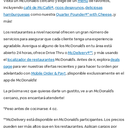
Visita un McDonald’s cercano y elige de un
menú
de favoritos,
incluyendo
café de McCafé®
,
ricos desayunos
,
deliciosas
hamburguesas
como nuestra
Quarter Pounder®* with Cheese
, ¡y
más!
Los restaurantes a nivel nacional ofrecen un gran número de
servicios para asegurar que cada cliente tenga una experiencia
agradable. Averigua si alguno de los McDonald’s en tu área está
abierto 24 horas, ofrece Drive Thru o
McDelivery®**
, y más usando
el
localizador de restaurantes
McDonald’s. Antes de ir, explora
deals
page
para ver nuestras ofertas recientes y para hacer tu orden por
adelantado con
Mobile Order & Pay†
, ¡disponible exclusivamente en el
app de McDonald’s!
La próxima vez que quieras darte un gustito, ve a un McDonald’s
cercano, ¡nos encantará atenderte!
*Peso antes de cocinarse: 4 oz.
**McDelivery está disponible en McDonald’s participantes. Los precios
pueden ser más altos que en los restaurantes. Aplican cargos por