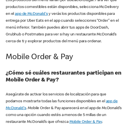
Los productos del menú varían por ubicación/lugar. Para ver qué
productos comestibles están disponibles, selecciona McDelivery
en el
app de McDonald's
y verás los productos disponibles para
entrega por Uber Eats en el app cuando selecciones “Order” en el
menú inferior. También puedes abrir tus apps de DoorDash,
Grubhub o Postmates para ver si hay un restaurante McDonald’s
cerca de ti y explorar productos del menú para ordenar.
Mobile Order & Pay
¿Cómo sé cuáles restaurantes participan en
Mobile Order & Pay?
Asegúrate de activar los servicios de localización para que
podamos mostrarte todas las funciones disponibles en el
app de
McDonald's
. Mobile Order & Pay aparecerá en el app de McDonald’s
como una opción cuando estés a menos de 5 millas de un
restaurante McDonald’s que ofrezca
Mobile Order & Pay
.