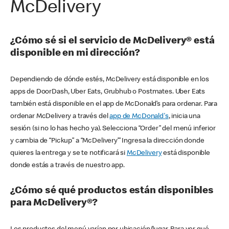
McDelivery
¿Cómo sé si el servicio de McDelivery® está
disponible en mi dirección?
Dependiendo de dónde estés, McDelivery está disponible en los
apps de DoorDash, Uber Eats, Grubhub o Postmates. Uber Eats
también está disponible en el app de McDonald’s para ordenar. Para
ordenar McDelivery a través del
app de McDonald's
, inicia una
sesión (si no lo has hecho ya). Selecciona “Order” del menú inferior
y cambia de “Pickup” a “McDelivery’” Ingresa la dirección donde
quieres la entrega y se te notificará si
McDelivery
está disponible
donde estás a través de nuestro app.
¿Cómo sé qué productos están disponibles
para McDelivery®?