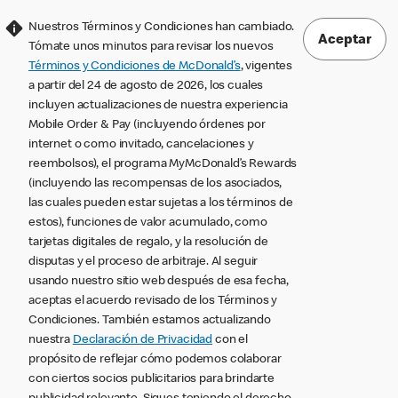
Nuestros Términos y Condiciones han cambiado.
Aceptar
Tómate unos minutos para revisar los nuevos
Términos y Condiciones de McDonald’s
, vigentes
a partir del 24 de agosto de 2026, los cuales
incluyen actualizaciones de nuestra experiencia
Mobile Order & Pay (incluyendo órdenes por
internet o como invitado, cancelaciones y
reembolsos), el programa MyMcDonald’s Rewards
(incluyendo las recompensas de los asociados,
las cuales pueden estar sujetas a los términos de
estos), funciones de valor acumulado, como
tarjetas digitales de regalo, y la resolución de
disputas y el proceso de arbitraje. Al seguir
usando nuestro sitio web después de esa fecha,
aceptas el acuerdo revisado de los Términos y
Condiciones. También estamos actualizando
nuestra
Declaración de Privacidad
con el
propósito de reflejar cómo podemos colaborar
con ciertos socios publicitarios para brindarte