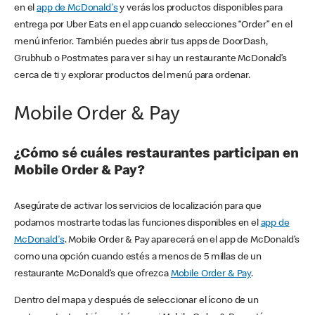
en el
app de McDonald's
y verás los productos disponibles para
entrega por Uber Eats en el app cuando selecciones “Order” en el
menú inferior. También puedes abrir tus apps de DoorDash,
Grubhub o Postmates para ver si hay un restaurante McDonald’s
cerca de ti y explorar productos del menú para ordenar.
Mobile Order & Pay
¿Cómo sé cuáles restaurantes participan en
Mobile Order & Pay?
Asegúrate de activar los servicios de localización para que
podamos mostrarte todas las funciones disponibles en el
app de
McDonald's
. Mobile Order & Pay aparecerá en el app de McDonald’s
como una opción cuando estés a menos de 5 millas de un
restaurante McDonald’s que ofrezca
Mobile Order & Pay
.
Dentro del mapa y después de seleccionar el ícono de un