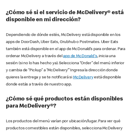
¿Cómo sé si el servicio de McDelivery® está
disponible en mi dirección?
Dependiendo de dónde estés, McDelivery está disponible en los
apps de DoorDash, Uber Eats, Grubhub o Postmates. Uber Eats
también está disponible en el app de McDonald’s para ordenar. Para
ordenar McDelivery a través del
app de McDonald's
, inicia una
sesión (si no lo has hecho ya). Selecciona “Order” del menú inferior
y cambia de “Pickup” a “McDelivery’” Ingresa la dirección donde
quieres la entrega y se te notificará si
McDelivery
está disponible
donde estás a través de nuestro app.
¿Cómo sé qué productos están disponibles
para McDelivery®?
Los productos del menú varían por ubicación/lugar. Para ver qué
productos comestibles están disponibles, selecciona McDelivery