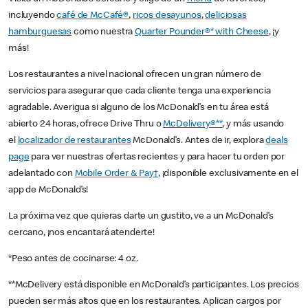
incluyendo
café de McCafé®
,
ricos desayunos
,
deliciosas
hamburguesas
como nuestra
Quarter Pounder®* with Cheese
, ¡y
más!
Los restaurantes a nivel nacional ofrecen un gran número de
servicios para asegurar que cada cliente tenga una experiencia
agradable. Averigua si alguno de los McDonald’s en tu área está
abierto 24 horas, ofrece Drive Thru o
McDelivery®**
, y más usando
el
localizador de restaurantes
McDonald’s. Antes de ir, explora
deals
page
para ver nuestras ofertas recientes y para hacer tu orden por
adelantado con
Mobile Order & Pay†
, ¡disponible exclusivamente en el
app de McDonald’s!
La próxima vez que quieras darte un gustito, ve a un McDonald’s
cercano, ¡nos encantará atenderte!
*Peso antes de cocinarse: 4 oz.
**McDelivery está disponible en McDonald’s participantes. Los precios
pueden ser más altos que en los restaurantes. Aplican cargos por