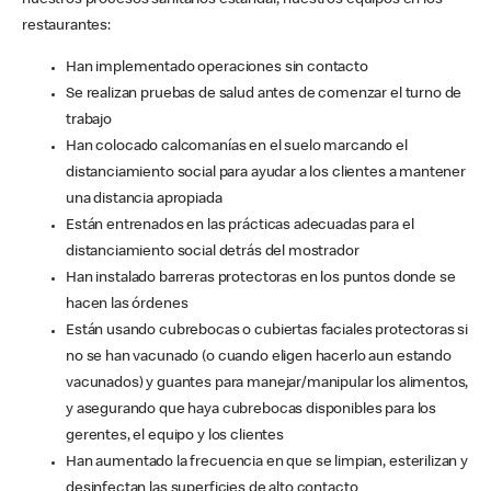
nuestros procesos sanitarios estándar, nuestros equipos en los
restaurantes:
Han implementado operaciones sin contacto
Se realizan pruebas de salud antes de comenzar el turno de
trabajo
Han colocado calcomanías en el suelo marcando el
distanciamiento social para ayudar a los clientes a mantener
una distancia apropiada
Están entrenados en las prácticas adecuadas para el
distanciamiento social detrás del mostrador
Han instalado barreras protectoras en los puntos donde se
hacen las órdenes
Están usando cubrebocas o cubiertas faciales protectoras si
no se han vacunado (o cuando eligen hacerlo aun estando
vacunados) y guantes para manejar/manipular los alimentos,
y asegurando que haya cubrebocas disponibles para los
gerentes, el equipo y los clientes
Han aumentado la frecuencia en que se limpian, esterilizan y
desinfectan las superficies de alto contacto