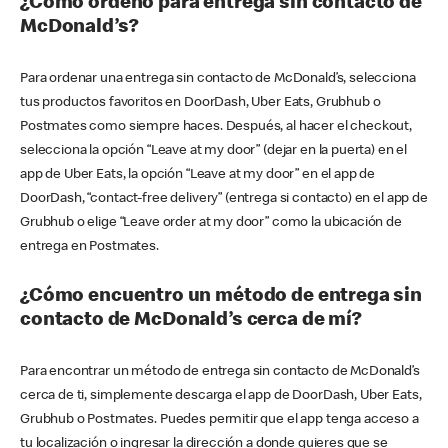
¿Cómo ordeno para entrega sin contacto de
McDonald’s?
Para ordenar una entrega sin contacto de McDonald’s, selecciona
tus productos favoritos en DoorDash, Uber Eats, Grubhub o
Postmates como siempre haces. Después, al hacer el checkout,
selecciona la opción “Leave at my door” (dejar en la puerta) en el
app de Uber Eats, la opción “Leave at my door” en el app de
DoorDash, “contact-free delivery” (entrega si contacto) en el app de
Grubhub o elige “Leave order at my door” como la ubicación de
entrega en Postmates.
¿Cómo encuentro un método de entrega sin
contacto de McDonald’s cerca de mí?
Para encontrar un método de entrega sin contacto de McDonald’s
cerca de ti, simplemente descarga el app de DoorDash, Uber Eats,
Grubhub o Postmates. Puedes permitir que el app tenga acceso a
tu localización o ingresar la dirección a donde quieres que se