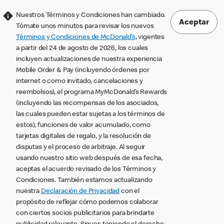
Nuestros Términos y Condiciones han cambiado.
Aceptar
Tómate unos minutos para revisar los nuevos
Términos y Condiciones de McDonald’s
, vigentes
a partir del 24 de agosto de 2026, los cuales
incluyen actualizaciones de nuestra experiencia
Mobile Order & Pay (incluyendo órdenes por
internet o como invitado, cancelaciones y
reembolsos), el programa MyMcDonald’s Rewards
(incluyendo las recompensas de los asociados,
las cuales pueden estar sujetas a los términos de
estos), funciones de valor acumulado, como
tarjetas digitales de regalo, y la resolución de
disputas y el proceso de arbitraje. Al seguir
usando nuestro sitio web después de esa fecha,
aceptas el acuerdo revisado de los Términos y
Condiciones. También estamos actualizando
nuestra
Declaración de Privacidad
con el
propósito de reflejar cómo podemos colaborar
con ciertos socios publicitarios para brindarte