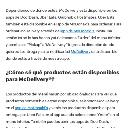
Dependiendo de dónde estés, McDelivery está disponible en los
apps de DoorDash, Uber Eats, Grubhub o Postmates. Uber Eats
también está disponible en el app de McDonald’s para ordenar. Para
ordenar McDelivery a través del
app de McDonald's
, inicia una
sesión (si no lo has hecho ya). Selecciona “Order” del menú inferior
y cambia de “Pickup” a “McDelivery’” Ingresa la dirección donde
quieres la entrega y se te notificará si
McDelivery
está disponible
donde estás a través de nuestro app.
¿Cómo sé qué productos están disponibles
para McDelivery®?
Los productos del menú varían por ubicación/lugar. Para ver qué
productos comestibles están disponibles, selecciona McDelivery
en el
app de McDonald's
y verás los productos disponibles para
entrega por Uber Eats en el app cuando selecciones “Order” en el
menú inferior. También puedes abrir tus apps de DoorDash,