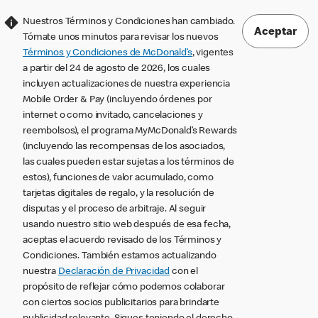
Nuestros Términos y Condiciones han cambiado.
Aceptar
Tómate unos minutos para revisar los nuevos
Términos y Condiciones de McDonald’s
, vigentes
a partir del 24 de agosto de 2026, los cuales
incluyen actualizaciones de nuestra experiencia
Mobile Order & Pay (incluyendo órdenes por
internet o como invitado, cancelaciones y
reembolsos), el programa MyMcDonald’s Rewards
(incluyendo las recompensas de los asociados,
las cuales pueden estar sujetas a los términos de
estos), funciones de valor acumulado, como
tarjetas digitales de regalo, y la resolución de
disputas y el proceso de arbitraje. Al seguir
usando nuestro sitio web después de esa fecha,
aceptas el acuerdo revisado de los Términos y
Condiciones. También estamos actualizando
nuestra
Declaración de Privacidad
con el
propósito de reflejar cómo podemos colaborar
con ciertos socios publicitarios para brindarte