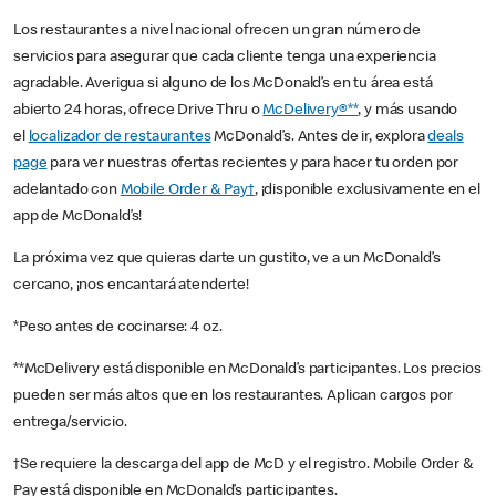
Los restaurantes a nivel nacional ofrecen un gran número de
servicios para asegurar que cada cliente tenga una experiencia
agradable. Averigua si alguno de los McDonald’s en tu área está
abierto 24 horas, ofrece Drive Thru o
McDelivery®**
, y más usando
el
localizador de restaurantes
McDonald’s. Antes de ir, explora
deals
page
para ver nuestras ofertas recientes y para hacer tu orden por
adelantado con
Mobile Order & Pay†
, ¡disponible exclusivamente en el
app de McDonald’s!
La próxima vez que quieras darte un gustito, ve a un McDonald’s
cercano, ¡nos encantará atenderte!
*Peso antes de cocinarse: 4 oz.
**McDelivery está disponible en McDonald’s participantes. Los precios
pueden ser más altos que en los restaurantes. Aplican cargos por
entrega/servicio.
†Se requiere la descarga del app de McD y el registro. Mobile Order &
Pay está disponible en McDonald’s participantes.