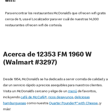
wifi?
Para encontrar los restaurantes McDonald’s que ofrecen wifi gratis
cerca de ti, usa el Localizador para ver cuál de nuestras 14,000
restaurantes ofrecen wifi de cortesía.
Acerca de 12353 FM 1960 W
(Walmart #3297)
Desde 1954, McDonald’s se ha dedicado a servir comida de calidad y a
dar un servicio rápido a precios asequibles para nuestros clientes.
Visita un McDonald’s cercano y elige de un
menú
de favoritos,
incluyendo
café de McCafé®
,
ricos desayunos
,
deliciosas
hamburguesas
como nuestra
Quarter Pounder®* with Cheese
, ¡y
más!