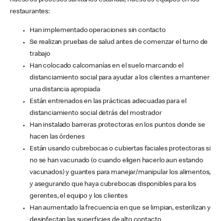
nuestros procesos sanitarios estándar, nuestros equipos en los
restaurantes:
Han implementado operaciones sin contacto
Se realizan pruebas de salud antes de comenzar el turno de
trabajo
Han colocado calcomanías en el suelo marcando el
distanciamiento social para ayudar a los clientes a mantener
una distancia apropiada
Están entrenados en las prácticas adecuadas para el
distanciamiento social detrás del mostrador
Han instalado barreras protectoras en los puntos donde se
hacen las órdenes
Están usando cubrebocas o cubiertas faciales protectoras si
no se han vacunado (o cuando eligen hacerlo aun estando
vacunados) y guantes para manejar/manipular los alimentos,
y asegurando que haya cubrebocas disponibles para los
gerentes, el equipo y los clientes
Han aumentado la frecuencia en que se limpian, esterilizan y
desinfectan las superficies de alto contacto