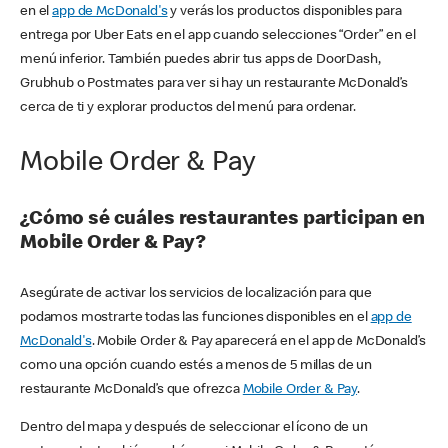
en el
app de McDonald's
y verás los productos disponibles para
entrega por Uber Eats en el app cuando selecciones “Order” en el
menú inferior. También puedes abrir tus apps de DoorDash,
Grubhub o Postmates para ver si hay un restaurante McDonald’s
cerca de ti y explorar productos del menú para ordenar.
Mobile Order & Pay
¿Cómo sé cuáles restaurantes participan en
Mobile Order & Pay?
Asegúrate de activar los servicios de localización para que
podamos mostrarte todas las funciones disponibles en el
app de
McDonald's
. Mobile Order & Pay aparecerá en el app de McDonald’s
como una opción cuando estés a menos de 5 millas de un
restaurante McDonald’s que ofrezca
Mobile Order & Pay
.
Dentro del mapa y después de seleccionar el ícono de un