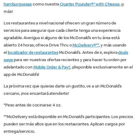
hamburguesas
como nuestra
Quarter Pounder®* with Cheese
, ¡y
más!
Los restaurantes a nivel nacional ofrecen un gran número de
servicios para asegurar que cada cliente tenga una experiencia
agradable. Averigua si alguno de los McDonald’s en tu área está
abierto 24 horas, ofrece Drive Thru o
McDelivery®**
, y más usando
el
localizador de restaurantes
McDonald’s. Antes de ir, explora
deals
page
para ver nuestras ofertas recientes y para hacer tu orden por
adelantado con
Mobile Order & Pay†
, ¡disponible exclusivamente en el
app de McDonald’s!
La próxima vez que quieras darte un gustito, ve a un McDonald’s
cercano, ¡nos encantará atenderte!
*Peso antes de cocinarse: 4 oz.
**McDelivery está disponible en McDonald’s participantes. Los precios
pueden ser más altos que en los restaurantes. Aplican cargos por
entrega/servicio.