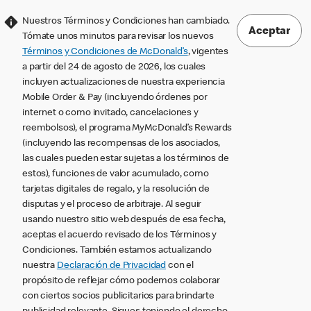
Nuestros Términos y Condiciones han cambiado.
Aceptar
Tómate unos minutos para revisar los nuevos
Términos y Condiciones de McDonald’s
, vigentes
a partir del 24 de agosto de 2026, los cuales
incluyen actualizaciones de nuestra experiencia
Mobile Order & Pay (incluyendo órdenes por
internet o como invitado, cancelaciones y
reembolsos), el programa MyMcDonald’s Rewards
(incluyendo las recompensas de los asociados,
las cuales pueden estar sujetas a los términos de
estos), funciones de valor acumulado, como
tarjetas digitales de regalo, y la resolución de
disputas y el proceso de arbitraje. Al seguir
usando nuestro sitio web después de esa fecha,
aceptas el acuerdo revisado de los Términos y
Condiciones. También estamos actualizando
nuestra
Declaración de Privacidad
con el
propósito de reflejar cómo podemos colaborar
con ciertos socios publicitarios para brindarte