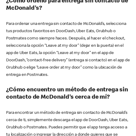
¿Cómo ordeno para entrega sin contacto de
McDonald’s?
Para ordenar una entrega sin contacto de McDonald’s, selecciona
tus productos favoritos en DoorDash, Uber Eats, Grubhub o
Postmates como siempre haces. Después, al hacer el checkout,
selecciona la opción “Leave at my door” (dejar en la puerta) en el
app de Uber Eats, la opción “Leave at my door” en el app de
DoorDash, “contact-free delivery” (entrega si contacto) en el app de
Grubhub o elige “Leave order at my door” como la ubicación de
entrega en Postmates.
¿Cómo encuentro un método de entrega sin
contacto de McDonald’s cerca de mí?
Para encontrar un método de entrega sin contacto de McDonald’s
cerca de ti, simplemente descarga el app de DoorDash, Uber Eats,
Grubhub o Postmates. Puedes permitir que el app tenga acceso a
tu localización o ingresar la dirección a donde quieres que se