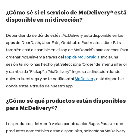
¿Cómo sé si el servicio de McDelivery® está
disponible en mi dirección?
Dependiendo de dónde estés, McDelivery está disponible en los
apps de DoorDash, Uber Eats, Grubhub o Postmates. Uber Eats
también está disponible en el app de McDonald’s para ordenar. Para
ordenar McDelivery a través del
app de McDonald's
, inicia una
sesión (si no lo has hecho ya). Selecciona “Order” del menú inferior
y cambia de “Pickup” a “McDelivery’” Ingresa la dirección donde
quieres la entrega y se te notificará si
McDelivery
está disponible
donde estás a través de nuestro app.
¿Cómo sé qué productos están disponibles
para McDelivery®?
Los productos del menú varían por ubicación/lugar. Para ver qué
productos comestibles están disponibles, selecciona McDelivery