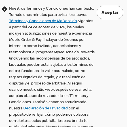
Nuestros Términos y Condiciones han cambiado.
Aceptar
Tómate unos minutos para revisar los nuevos
Términos y Condiciones de McDonald’s
, vigentes
a partir del 24 de agosto de 2026, los cuales
incluyen actualizaciones de nuestra experiencia
Mobile Order & Pay (incluyendo órdenes por
internet o como invitado, cancelaciones y
reembolsos), el programa MyMcDonald’s Rewards
(incluyendo las recompensas de los asociados,
las cuales pueden estar sujetas a los términos de
estos), funciones de valor acumulado, como
tarjetas digitales de regalo, y la resolución de
disputas y el proceso de arbitraje. Al seguir
usando nuestro sitio web después de esa fecha,
aceptas el acuerdo revisado de los Términos y
Condiciones. También estamos actualizando
nuestra
Declaración de Privacidad
con el
propósito de reflejar cómo podemos colaborar
con ciertos socios publicitarios para brindarte