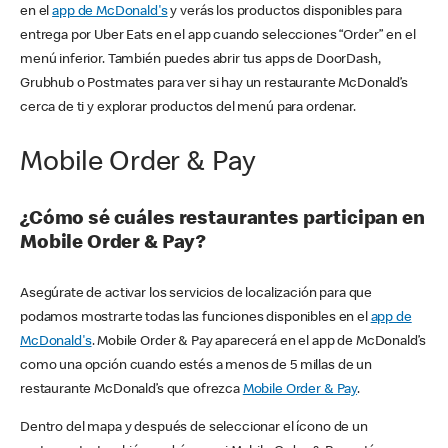
en el
app de McDonald's
y verás los productos disponibles para
entrega por Uber Eats en el app cuando selecciones “Order” en el
menú inferior. También puedes abrir tus apps de DoorDash,
Grubhub o Postmates para ver si hay un restaurante McDonald’s
cerca de ti y explorar productos del menú para ordenar.
Mobile Order & Pay
¿Cómo sé cuáles restaurantes participan en
Mobile Order & Pay?
Asegúrate de activar los servicios de localización para que
podamos mostrarte todas las funciones disponibles en el
app de
McDonald's
. Mobile Order & Pay aparecerá en el app de McDonald’s
como una opción cuando estés a menos de 5 millas de un
restaurante McDonald’s que ofrezca
Mobile Order & Pay
.
Dentro del mapa y después de seleccionar el ícono de un