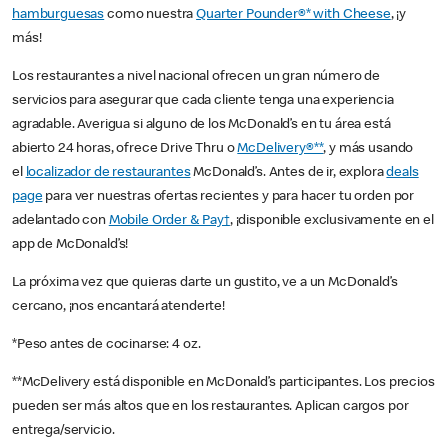
hamburguesas
como nuestra
Quarter Pounder®* with Cheese
, ¡y
más!
Los restaurantes a nivel nacional ofrecen un gran número de
servicios para asegurar que cada cliente tenga una experiencia
agradable. Averigua si alguno de los McDonald’s en tu área está
abierto 24 horas, ofrece Drive Thru o
McDelivery®**
, y más usando
el
localizador de restaurantes
McDonald’s. Antes de ir, explora
deals
page
para ver nuestras ofertas recientes y para hacer tu orden por
adelantado con
Mobile Order & Pay†
, ¡disponible exclusivamente en el
app de McDonald’s!
La próxima vez que quieras darte un gustito, ve a un McDonald’s
cercano, ¡nos encantará atenderte!
*Peso antes de cocinarse: 4 oz.
**McDelivery está disponible en McDonald’s participantes. Los precios
pueden ser más altos que en los restaurantes. Aplican cargos por
entrega/servicio.