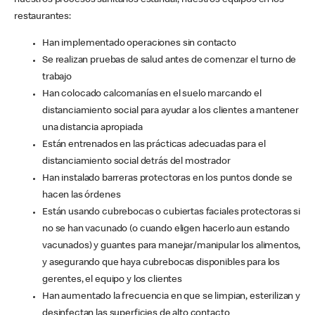
nuestros procesos sanitarios estándar, nuestros equipos en los
restaurantes:
Han implementado operaciones sin contacto
Se realizan pruebas de salud antes de comenzar el turno de
trabajo
Han colocado calcomanías en el suelo marcando el
distanciamiento social para ayudar a los clientes a mantener
una distancia apropiada
Están entrenados en las prácticas adecuadas para el
distanciamiento social detrás del mostrador
Han instalado barreras protectoras en los puntos donde se
hacen las órdenes
Están usando cubrebocas o cubiertas faciales protectoras si
no se han vacunado (o cuando eligen hacerlo aun estando
vacunados) y guantes para manejar/manipular los alimentos,
y asegurando que haya cubrebocas disponibles para los
gerentes, el equipo y los clientes
Han aumentado la frecuencia en que se limpian, esterilizan y
desinfectan las superficies de alto contacto