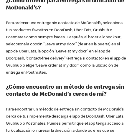
¿Cómo ordeno para entrega sin contacto de
McDonald’s?
Para ordenar una entrega sin contacto de McDonald’s, selecciona
tus productos favoritos en DoorDash, Uber Eats, Grubhub o
Postmates como siempre haces. Después, al hacer el checkout,
selecciona la opción “Leave at my door” (dejar en la puerta) en el
app de Uber Eats, la opción “Leave at my door” en el app de
DoorDash, “contact-free delivery” (entrega si contacto) en el app de
Grubhub o elige “Leave order at my door” como la ubicación de
entrega en Postmates.
¿Cómo encuentro un método de entrega sin
contacto de McDonald’s cerca de mí?
Para encontrar un método de entrega sin contacto de McDonald’s
cerca de ti, simplemente descarga el app de DoorDash, Uber Eats,
Grubhub o Postmates. Puedes permitir que el app tenga acceso a
tu localización o ingresar la dirección a donde quieres que se