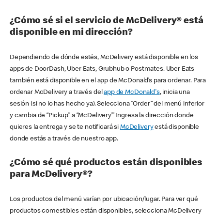
¿Cómo sé si el servicio de McDelivery® está
disponible en mi dirección?
Dependiendo de dónde estés, McDelivery está disponible en los
apps de DoorDash, Uber Eats, Grubhub o Postmates. Uber Eats
también está disponible en el app de McDonald’s para ordenar. Para
ordenar McDelivery a través del
app de McDonald's
, inicia una
sesión (si no lo has hecho ya). Selecciona “Order” del menú inferior
y cambia de “Pickup” a “McDelivery’” Ingresa la dirección donde
quieres la entrega y se te notificará si
McDelivery
está disponible
donde estás a través de nuestro app.
¿Cómo sé qué productos están disponibles
para McDelivery®?
Los productos del menú varían por ubicación/lugar. Para ver qué
productos comestibles están disponibles, selecciona McDelivery