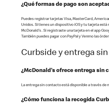
¿Qué formas de pago son aceptad
Puedes registrar tarjetas Visa, MasterCard, America
Unidos. Si tienes un dispositivo iOS y tu tarjeta es
McDonald’s . Si registraste una tarjeta en el app 
También puedes pagar con PayPal y Venmo las órden
Curbside y entrega sin
¿McDonald’s ofrece entrega sin 
La entrega sin contacto está disponible a través d
¿Cómo funciona la recogida Curb