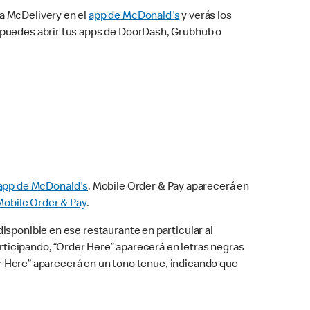
na McDelivery en el
app de McDonald's
y verás los
n puedes abrir tus apps de DoorDash, Grubhub o
app de McDonald's
. Mobile Order & Pay aparecerá en
Mobile Order & Pay
.
isponible en ese restaurante en particular al
articipando, “Order Here” aparecerá en letras negras
der Here” aparecerá en un tono tenue, indicando que