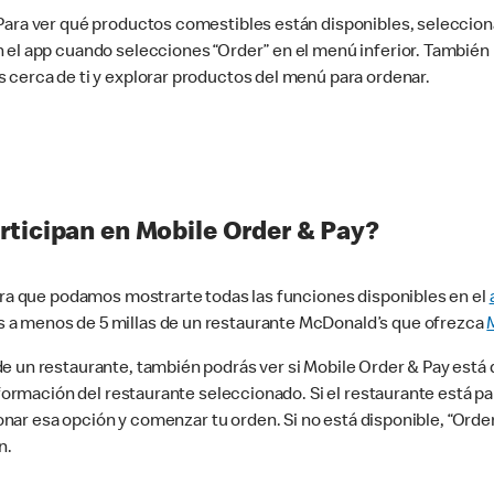
 Para ver qué productos comestibles están disponibles, seleccio
n el app cuando selecciones “Order” en el menú inferior. Tambié
 cerca de ti y explorar productos del menú para ordenar.
rticipan en Mobile Order & Pay?
para que podamos mostrarte todas las funciones disponibles en el
 a menos de 5 millas de un restaurante McDonald’s que ofrezca
 un restaurante, también podrás ver si Mobile Order & Pay está d
información del restaurante seleccionado. Si el restaurante está p
ccionar esa opción y comenzar tu orden. Si no está disponible, “Or
n.