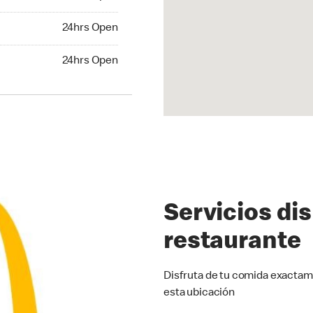
24hrs Open
24hrs Open
hrs Open
24hrs Open
Servicios di
restaurante
Disfruta de tu comida exactam
esta ubicación