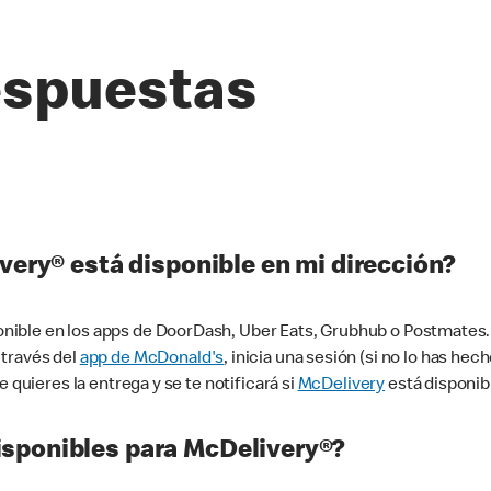
espuestas
very® está disponible en mi dirección?
ible en los apps de DoorDash, Uber Eats, Grubhub o Postmates. 
 través del
app de McDonald's
, inicia una sesión (si no lo has he
 quieres la entrega y se te notificará si
McDelivery
está disponib
sponibles para McDelivery®?