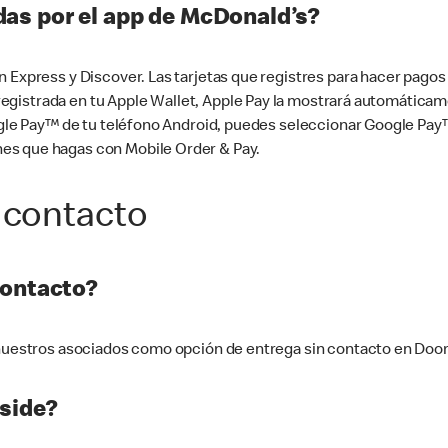
as por el app de McDonald’s?
n Express y Discover. Las tarjetas que registres para hacer pago
tá registrada en tu Apple Wallet, Apple Pay la mostrará automáti
Google Pay™ de tu teléfono Android, puedes seleccionar Google P
es que hagas con Mobile Order & Pay.
 contacto
contacto?
e nuestros asociados como opción de entrega sin contacto en Doo
side?