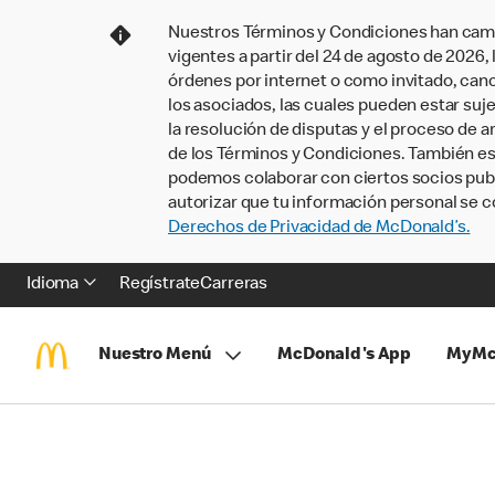
Nuestros Términos y Condiciones han camb
vigentes a partir del 24 de agosto de 2026
órdenes por internet o como invitado, ca
los asociados, las cuales pueden estar suje
la resolución de disputas y el proceso de a
de los Términos y Condiciones. También e
podemos colaborar con ciertos socios publi
autorizar que tu información personal se c
Derechos de Privacidad de McDonald’s.
Idioma
Regístrate
Carreras
Nuestro Menú
McDonald's App
MyMc