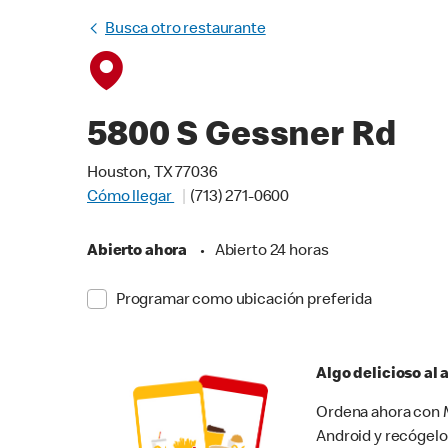
Busca otro restaurante
5800 S Gessner Rd
Houston, TX 77036
Cómo llegar
(713) 271-0600
Abierto ahora
•
Abierto 24 horas
Programar como ubicación preferida
Algo delicioso al
Ordena ahora con M
Android y recógelo