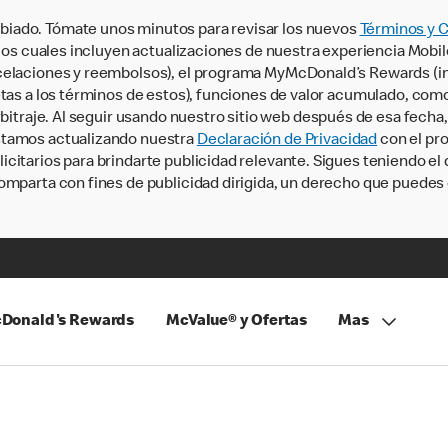
iado. Tómate unos minutos para revisar los nuevos
Términos y 
, los cuales incluyen actualizaciones de nuestra experiencia Mobi
ncelaciones y reembolsos), el programa MyMcDonald’s Rewards (
tas a los términos de estos), funciones de valor acumulado, como 
rbitraje. Al seguir usando nuestro sitio web después de esa fecha
stamos actualizando nuestra
Declaración de Privacidad
con el pro
citarios para brindarte publicidad relevante. Sigues teniendo el
omparta con fines de publicidad dirigida, un derecho que puedes 
Donald's Rewards
McValue® y Ofertas
Mas