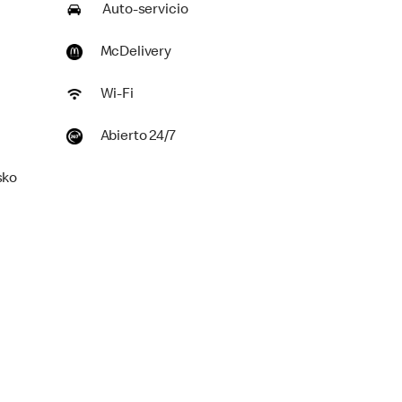
Auto-servicio
McDelivery
Wi-Fi
Abierto 24/7
sko