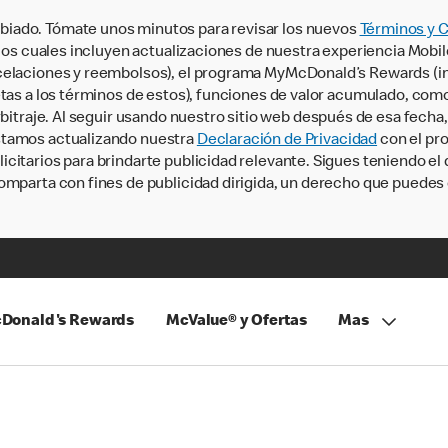
iado. Tómate unos minutos para revisar los nuevos
Términos y 
, los cuales incluyen actualizaciones de nuestra experiencia Mobi
ncelaciones y reembolsos), el programa MyMcDonald’s Rewards (
tas a los términos de estos), funciones de valor acumulado, como 
rbitraje. Al seguir usando nuestro sitio web después de esa fecha
stamos actualizando nuestra
Declaración de Privacidad
con el pro
citarios para brindarte publicidad relevante. Sigues teniendo el
omparta con fines de publicidad dirigida, un derecho que puedes 
Donald's Rewards
McValue® y Ofertas
Mas