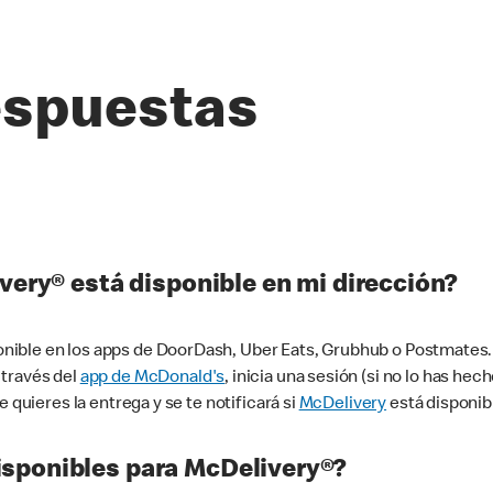
espuestas
very® está disponible en mi dirección?
ible en los apps de DoorDash, Uber Eats, Grubhub o Postmates. 
 través del
app de McDonald's
, inicia una sesión (si no lo has he
 quieres la entrega y se te notificará si
McDelivery
está disponib
sponibles para McDelivery®?