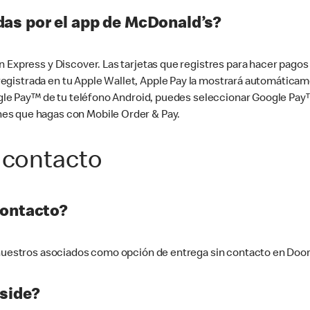
as por el app de McDonald’s?
n Express y Discover. Las tarjetas que registres para hacer pago
tá registrada en tu Apple Wallet, Apple Pay la mostrará automáti
Google Pay™ de tu teléfono Android, puedes seleccionar Google P
es que hagas con Mobile Order & Pay.
 contacto
contacto?
e nuestros asociados como opción de entrega sin contacto en Doo
side?