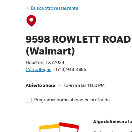
Busca otro restaurante
9598 ROWLETT ROAD
(Walmart)
Houston, TX 77034
Cómo llegar
(713) 946-4995
Abierto ahora
•
Cierra a las 11:00 PM
Programar como ubicación preferida
Algo delicioso al