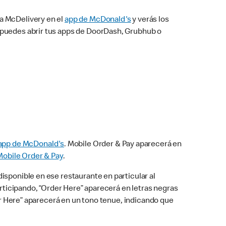
na McDelivery en el
app de McDonald's
y verás los
n puedes abrir tus apps de DoorDash, Grubhub o
app de McDonald's
. Mobile Order & Pay aparecerá en
Mobile Order & Pay
.
isponible en ese restaurante en particular al
articipando, “Order Here” aparecerá en letras negras
der Here” aparecerá en un tono tenue, indicando que