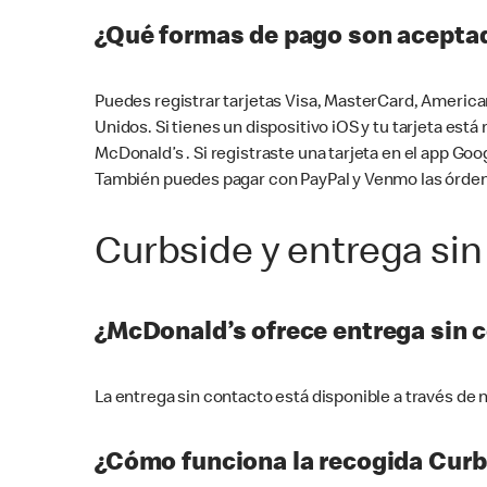
¿Qué formas de pago son aceptad
Puedes registrar tarjetas Visa, MasterCard, America
Unidos. Si tienes un dispositivo iOS y tu tarjeta es
McDonald’s . Si registraste una tarjeta en el app 
También puedes pagar con PayPal y Venmo las órden
Curbside y entrega sin
¿McDonald’s ofrece entrega sin 
La entrega sin contacto está disponible a través d
¿Cómo funciona la recogida Curb