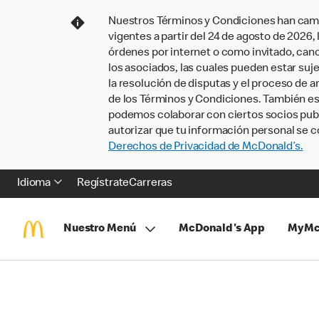
Nuestros Términos y Condiciones han camb
vigentes a partir del 24 de agosto de 2026
órdenes por internet o como invitado, ca
los asociados, las cuales pueden estar suje
la resolución de disputas y el proceso de a
de los Términos y Condiciones. También e
podemos colaborar con ciertos socios publi
autorizar que tu información personal se c
Derechos de Privacidad de McDonald’s.
Idioma
Regístrate
Carreras
Nuestro Menú
McDonald's App
MyMc