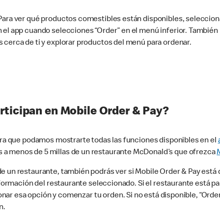
 Para ver qué productos comestibles están disponibles, seleccio
n el app cuando selecciones “Order” en el menú inferior. Tambié
 cerca de ti y explorar productos del menú para ordenar.
rticipan en Mobile Order & Pay?
para que podamos mostrarte todas las funciones disponibles en el
 a menos de 5 millas de un restaurante McDonald’s que ofrezca
 un restaurante, también podrás ver si Mobile Order & Pay está d
información del restaurante seleccionado. Si el restaurante está p
ccionar esa opción y comenzar tu orden. Si no está disponible, “Or
n.