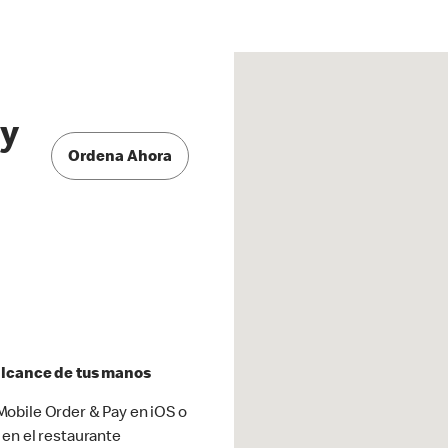
wy
Ordena Ahora
 alcance de tus manos
obile Order & Pay en iOS o
 en el restaurante