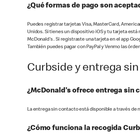
¿Qué formas de pago son aceptad
Puedes registrar tarjetas Visa, MasterCard, America
Unidos. Si tienes un dispositivo iOS y tu tarjeta es
McDonald’s . Si registraste una tarjeta en el app 
También puedes pagar con PayPal y Venmo las órden
Curbside y entrega sin
¿McDonald’s ofrece entrega sin 
La entrega sin contacto está disponible a través d
¿Cómo funciona la recogida Curb