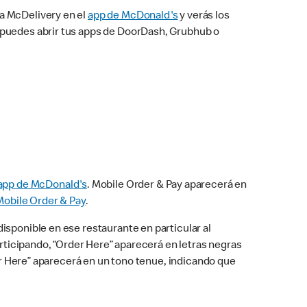
na McDelivery en el
app de McDonald's
y verás los
n puedes abrir tus apps de DoorDash, Grubhub o
app de McDonald's
. Mobile Order & Pay aparecerá en
Mobile Order & Pay
.
isponible en ese restaurante en particular al
articipando, “Order Here” aparecerá en letras negras
der Here” aparecerá en un tono tenue, indicando que