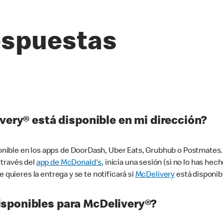
espuestas
very® está disponible en mi dirección?
ible en los apps de DoorDash, Uber Eats, Grubhub o Postmates. 
 través del
app de McDonald's
, inicia una sesión (si no lo has he
 quieres la entrega y se te notificará si
McDelivery
está disponib
sponibles para McDelivery®?