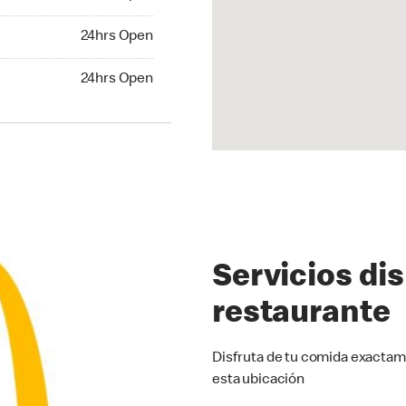
24hrs Open
24hrs Open
hrs Open
24hrs Open
Servicios di
restaurante
Disfruta de tu comida exactam
esta ubicación