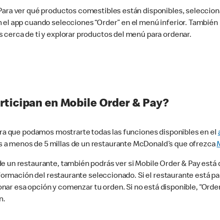
 Para ver qué productos comestibles están disponibles, seleccio
n el app cuando selecciones “Order” en el menú inferior. Tambié
 cerca de ti y explorar productos del menú para ordenar.
rticipan en Mobile Order & Pay?
para que podamos mostrarte todas las funciones disponibles en el
 a menos de 5 millas de un restaurante McDonald’s que ofrezca
 un restaurante, también podrás ver si Mobile Order & Pay está d
información del restaurante seleccionado. Si el restaurante está p
ccionar esa opción y comenzar tu orden. Si no está disponible, “Or
n.