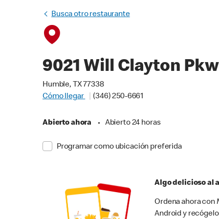
Busca otro restaurante
9021 Will Clayton Pk
Humble, TX 77338
Cómo llegar
(346) 250-6661
Abierto ahora
•
Abierto 24 horas
Programar como ubicación preferida
Algo delicioso al
Ordena ahora con M
Android y recógelo