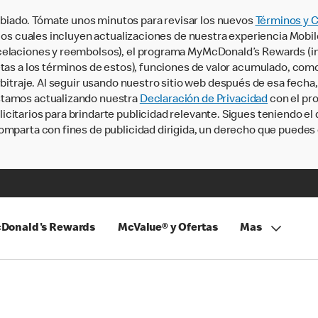
iado. Tómate unos minutos para revisar los nuevos
Términos y 
, los cuales incluyen actualizaciones de nuestra experiencia Mobi
ncelaciones y reembolsos), el programa MyMcDonald’s Rewards (
tas a los términos de estos), funciones de valor acumulado, como 
rbitraje. Al seguir usando nuestro sitio web después de esa fecha
stamos actualizando nuestra
Declaración de Privacidad
con el pro
citarios para brindarte publicidad relevante. Sigues teniendo el
omparta con fines de publicidad dirigida, un derecho que puedes 
Donald's Rewards
McValue® y Ofertas
Mas