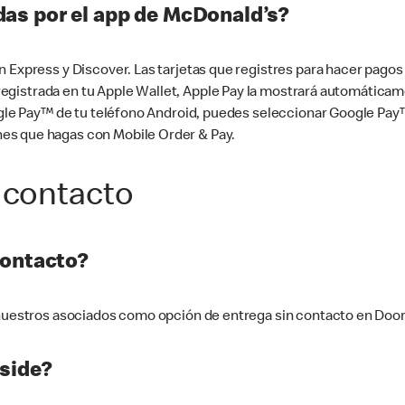
as por el app de McDonald’s?
n Express y Discover. Las tarjetas que registres para hacer pago
tá registrada en tu Apple Wallet, Apple Pay la mostrará automáti
Google Pay™ de tu teléfono Android, puedes seleccionar Google P
es que hagas con Mobile Order & Pay.
 contacto
contacto?
e nuestros asociados como opción de entrega sin contacto en Doo
side?