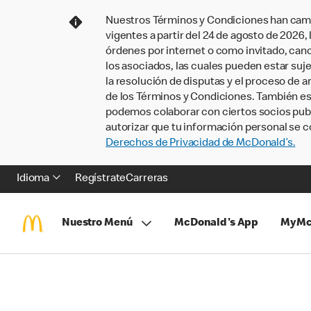
Nuestros Términos y Condiciones han camb
vigentes a partir del 24 de agosto de 2026
órdenes por internet o como invitado, ca
los asociados, las cuales pueden estar suje
la resolución de disputas y el proceso de a
de los Términos y Condiciones. También e
podemos colaborar con ciertos socios publi
autorizar que tu información personal se c
Derechos de Privacidad de McDonald’s.
Idioma
Regístrate
Carreras
Nuestro Menú
McDonald's App
MyMc