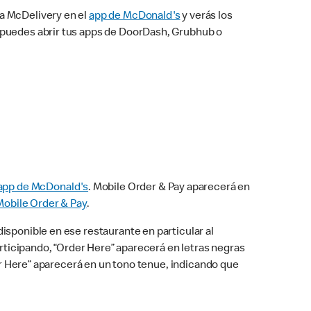
na McDelivery en el
app de McDonald's
y verás los
n puedes abrir tus apps de DoorDash, Grubhub o
app de McDonald's
. Mobile Order & Pay aparecerá en
Mobile Order & Pay
.
isponible en ese restaurante en particular al
articipando, “Order Here” aparecerá en letras negras
der Here” aparecerá en un tono tenue, indicando que