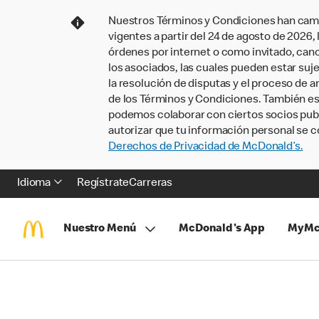
Nuestros Términos y Condiciones han camb
vigentes a partir del 24 de agosto de 2026
órdenes por internet o como invitado, ca
los asociados, las cuales pueden estar suje
la resolución de disputas y el proceso de a
de los Términos y Condiciones. También e
podemos colaborar con ciertos socios publi
autorizar que tu información personal se c
Derechos de Privacidad de McDonald’s.
Idioma
Regístrate
Carreras
Nuestro Menú
McDonald's App
MyMc