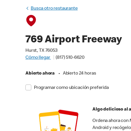
Busca otro restaurante
769 Airport Freeway
Hurst, TX 76053
Cómo llegar
(817) 510-6620
Abierto ahora
•
Abierto 24 horas
Programar como ubicación preferida
Algo delicioso al
Ordena ahora con M
Android y recógelo