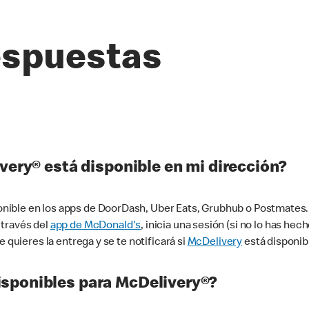
espuestas
very® está disponible en mi dirección?
ible en los apps de DoorDash, Uber Eats, Grubhub o Postmates. 
 través del
app de McDonald's
, inicia una sesión (si no lo has he
 quieres la entrega y se te notificará si
McDelivery
está disponib
sponibles para McDelivery®?