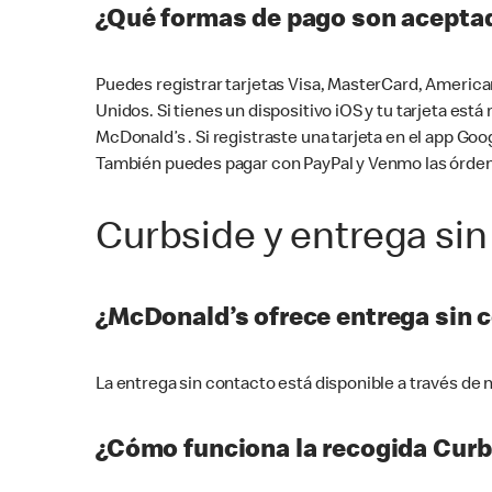
¿Qué formas de pago son aceptad
Puedes registrar tarjetas Visa, MasterCard, America
Unidos. Si tienes un dispositivo iOS y tu tarjeta es
McDonald’s . Si registraste una tarjeta en el app 
También puedes pagar con PayPal y Venmo las órden
Curbside y entrega sin
¿McDonald’s ofrece entrega sin 
La entrega sin contacto está disponible a través d
¿Cómo funciona la recogida Curb