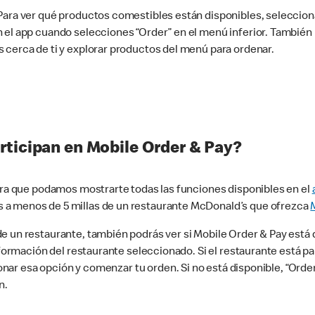
 Para ver qué productos comestibles están disponibles, seleccio
n el app cuando selecciones “Order” en el menú inferior. Tambié
 cerca de ti y explorar productos del menú para ordenar.
rticipan en Mobile Order & Pay?
para que podamos mostrarte todas las funciones disponibles en el
 a menos de 5 millas de un restaurante McDonald’s que ofrezca
 un restaurante, también podrás ver si Mobile Order & Pay está d
información del restaurante seleccionado. Si el restaurante está p
ccionar esa opción y comenzar tu orden. Si no está disponible, “Or
n.