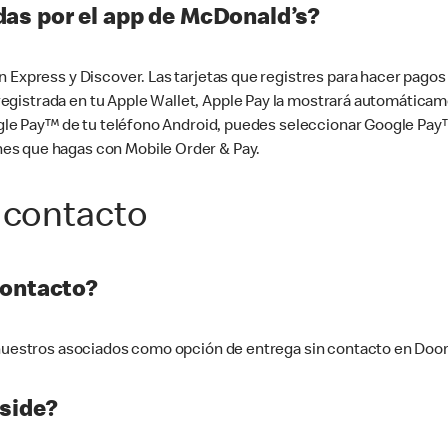
as por el app de McDonald’s?
n Express y Discover. Las tarjetas que registres para hacer pago
tá registrada en tu Apple Wallet, Apple Pay la mostrará automáti
Google Pay™ de tu teléfono Android, puedes seleccionar Google P
es que hagas con Mobile Order & Pay.
 contacto
contacto?
e nuestros asociados como opción de entrega sin contacto en Doo
side?