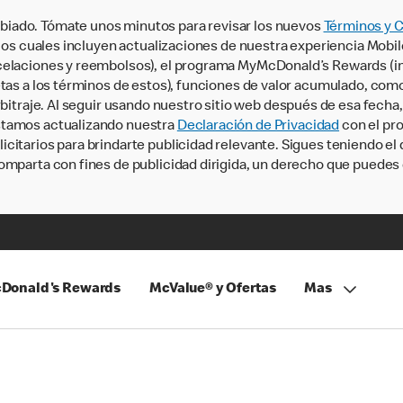
iado. Tómate unos minutos para revisar los nuevos
Términos y 
, los cuales incluyen actualizaciones de nuestra experiencia Mobi
ncelaciones y reembolsos), el programa MyMcDonald’s Rewards (
tas a los términos de estos), funciones de valor acumulado, como 
rbitraje. Al seguir usando nuestro sitio web después de esa fecha
stamos actualizando nuestra
Declaración de Privacidad
con el pro
citarios para brindarte publicidad relevante. Sigues teniendo el
omparta con fines de publicidad dirigida, un derecho que puedes 
Donald's Rewards
McValue® y Ofertas
Mas