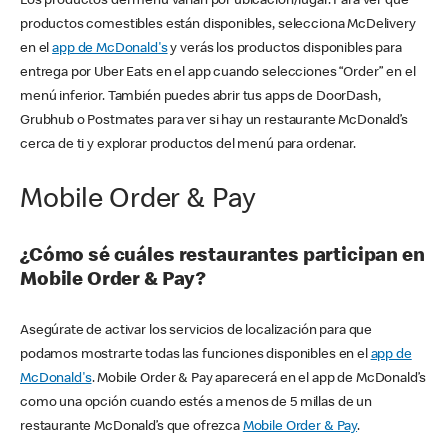
Los productos del menú varían por ubicación/lugar. Para ver qué
productos comestibles están disponibles, selecciona McDelivery
en el
app de McDonald's
y verás los productos disponibles para
entrega por Uber Eats en el app cuando selecciones “Order” en el
menú inferior. También puedes abrir tus apps de DoorDash,
Grubhub o Postmates para ver si hay un restaurante McDonald’s
cerca de ti y explorar productos del menú para ordenar.
Mobile Order & Pay
¿Cómo sé cuáles restaurantes participan en
Mobile Order & Pay?
Asegúrate de activar los servicios de localización para que
podamos mostrarte todas las funciones disponibles en el
app de
McDonald's
. Mobile Order & Pay aparecerá en el app de McDonald’s
como una opción cuando estés a menos de 5 millas de un
restaurante McDonald’s que ofrezca
Mobile Order & Pay
.