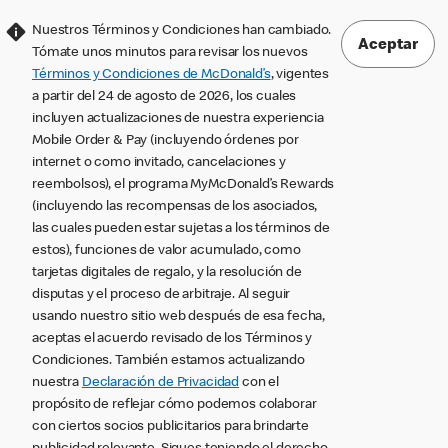
Nuestros Términos y Condiciones han cambiado.
Aceptar
Tómate unos minutos para revisar los nuevos
Términos y Condiciones de McDonald’s
, vigentes
a partir del 24 de agosto de 2026, los cuales
incluyen actualizaciones de nuestra experiencia
Mobile Order & Pay (incluyendo órdenes por
internet o como invitado, cancelaciones y
reembolsos), el programa MyMcDonald’s Rewards
(incluyendo las recompensas de los asociados,
las cuales pueden estar sujetas a los términos de
estos), funciones de valor acumulado, como
tarjetas digitales de regalo, y la resolución de
disputas y el proceso de arbitraje. Al seguir
usando nuestro sitio web después de esa fecha,
aceptas el acuerdo revisado de los Términos y
Condiciones. También estamos actualizando
nuestra
Declaración de Privacidad
con el
propósito de reflejar cómo podemos colaborar
con ciertos socios publicitarios para brindarte