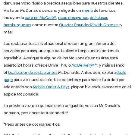
dar un servicio rápido a precios asequibles para nuestros clientes.
Visita un McDonald’s cercano y elige de un
menú
de favoritos,
incluyendo
café de McCafé®
,
ricos desayunos
,
deliciosas
hamburguesas
como nuestra
Quarter Pounder®* with Cheese
, ¡y
más!
Los restaurantes a nivel nacional ofrecen un gran número de
servicios para asegurar que cada cliente tenga una experiencia
agradable. Averigua si alguno de los McDonald’s en tu área está
abierto 24 horas, ofrece Drive Thru o
McDelivery®**
, y más usando
el
localizador de restaurantes
McDonald’s. Antes de ir, explora
deals
page
para ver nuestras ofertas recientes y para hacer tu orden por
adelantado con
Mobile Order & Pay†
, ¡disponible exclusivamente en el
app de McDonald’s!
La próxima vez que quieras darte un gustito, ve a un McDonald’s
cercano, ¡nos encantará atenderte!
*Peso antes de cocinarse: 4 oz.