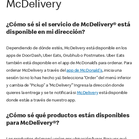
McDelivery
¿Cómo sé si el servicio de McDelivery® está
disponible en mi dirección?
Dependiendo de dónde estés, McDelivery está disponible en los
apps de DoorDash, Uber Eats, Grubhub o Postmates. Uber Eats
también está disponible en el app de McDonald’s para ordenar. Para
ordenar McDelivery a través del
app de McDonald's
, inicia una
sesión (si no lo has hecho ya). Selecciona “Order” del menú inferior
y cambia de “Pickup” a “McDelivery’” Ingresa la dirección donde
quieres la entrega y se te notificará si
McDelivery
está disponible
donde estás a través de nuestro app.
¿Cómo sé qué productos están disponibles
para McDelivery®?