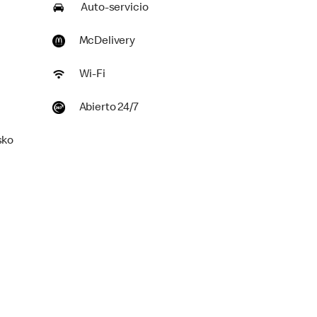
Auto-servicio
McDelivery
Wi-Fi
Abierto 24/7
sko