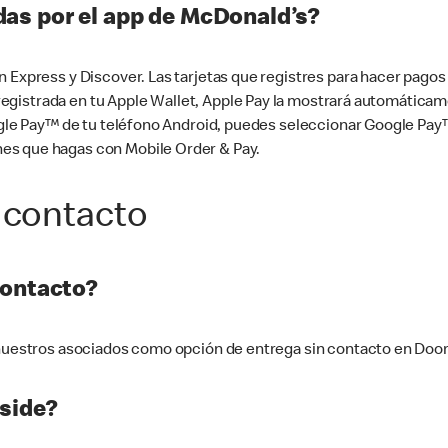
as por el app de McDonald’s?
n Express y Discover. Las tarjetas que registres para hacer pago
tá registrada en tu Apple Wallet, Apple Pay la mostrará automáti
Google Pay™ de tu teléfono Android, puedes seleccionar Google P
es que hagas con Mobile Order & Pay.
 contacto
contacto?
e nuestros asociados como opción de entrega sin contacto en Doo
side?