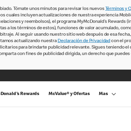
iado. Tómate unos minutos para revisar los nuevos
Términos y 
, los cuales incluyen actualizaciones de nuestra experiencia Mobi
ncelaciones y reembolsos), el programa MyMcDonald’s Rewards (
tas a los términos de estos), funciones de valor acumulado, como 
rbitraje. Al seguir usando nuestro sitio web después de esa fecha
stamos actualizando nuestra
Declaración de Privacidad
con el pro
citarios para brindarte publicidad relevante. Sigues teniendo el
omparta con fines de publicidad dirigida, un derecho que puedes 
Donald's Rewards
McValue® y Ofertas
Mas