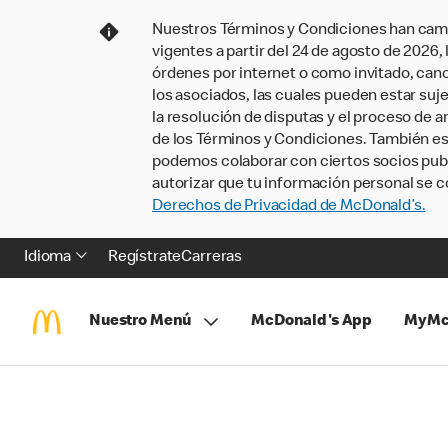
Nuestros Términos y Condiciones han camb
vigentes a partir del 24 de agosto de 2026
órdenes por internet o como invitado, ca
los asociados, las cuales pueden estar suje
la resolución de disputas y el proceso de a
de los Términos y Condiciones. También e
podemos colaborar con ciertos socios publi
autorizar que tu información personal se c
Derechos de Privacidad de McDonald’s.
Idioma
Regístrate
Carreras
Nuestro Menú
McDonald's App
MyMc