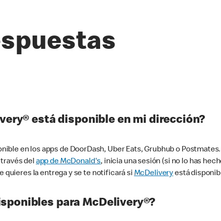
espuestas
very® está disponible en mi dirección?
ible en los apps de DoorDash, Uber Eats, Grubhub o Postmates. 
 través del
app de McDonald's
, inicia una sesión (si no lo has he
 quieres la entrega y se te notificará si
McDelivery
está disponib
sponibles para McDelivery®?