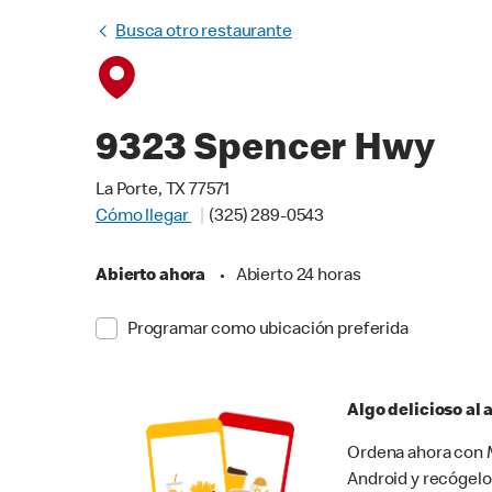
Busca otro restaurante
9323 Spencer Hwy
La Porte, TX 77571
Cómo llegar
(325) 289-0543
Abierto ahora
•
Abierto 24 horas
Programar como ubicación preferida
Algo delicioso al
Ordena ahora con M
Android y recógelo