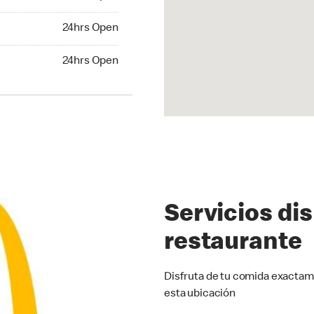
24hrs Open
24hrs Open
hrs Open
24hrs Open
Servicios di
restaurante
Disfruta de tu comida exactam
esta ubicación