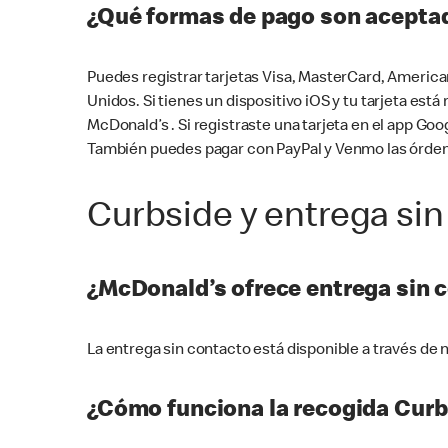
¿Qué formas de pago son aceptad
Puedes registrar tarjetas Visa, MasterCard, America
Unidos. Si tienes un dispositivo iOS y tu tarjeta es
McDonald’s . Si registraste una tarjeta en el app 
También puedes pagar con PayPal y Venmo las órden
Curbside y entrega sin
¿McDonald’s ofrece entrega sin 
La entrega sin contacto está disponible a través d
¿Cómo funciona la recogida Curb