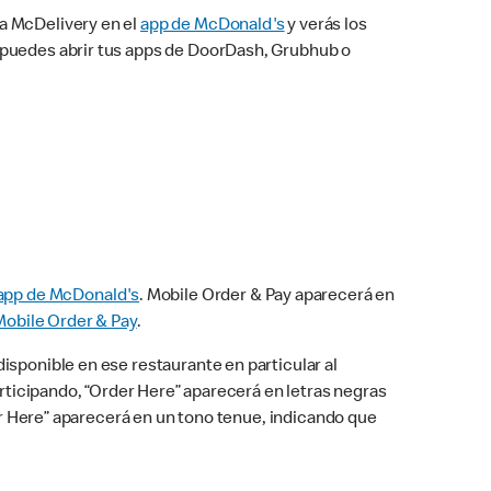
na McDelivery en el
app de McDonald's
y verás los
n puedes abrir tus apps de DoorDash, Grubhub o
app de McDonald's
. Mobile Order & Pay aparecerá en
Mobile Order & Pay
.
isponible en ese restaurante en particular al
articipando, “Order Here” aparecerá en letras negras
der Here” aparecerá en un tono tenue, indicando que