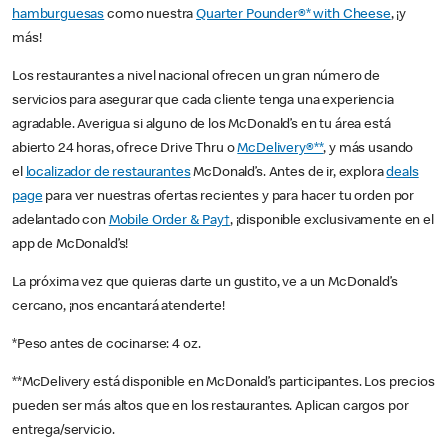
hamburguesas
como nuestra
Quarter Pounder®* with Cheese
, ¡y
más!
Los restaurantes a nivel nacional ofrecen un gran número de
servicios para asegurar que cada cliente tenga una experiencia
agradable. Averigua si alguno de los McDonald’s en tu área está
abierto 24 horas, ofrece Drive Thru o
McDelivery®**
, y más usando
el
localizador de restaurantes
McDonald’s. Antes de ir, explora
deals
page
para ver nuestras ofertas recientes y para hacer tu orden por
adelantado con
Mobile Order & Pay†
, ¡disponible exclusivamente en el
app de McDonald’s!
La próxima vez que quieras darte un gustito, ve a un McDonald’s
cercano, ¡nos encantará atenderte!
*Peso antes de cocinarse: 4 oz.
**McDelivery está disponible en McDonald’s participantes. Los precios
pueden ser más altos que en los restaurantes. Aplican cargos por
entrega/servicio.