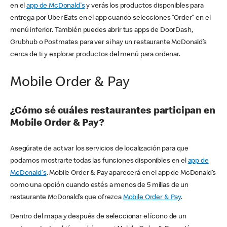
en el
app de McDonald's
y verás los productos disponibles para
entrega por Uber Eats en el app cuando selecciones “Order” en el
menú inferior. También puedes abrir tus apps de DoorDash,
Grubhub o Postmates para ver si hay un restaurante McDonald’s
cerca de ti y explorar productos del menú para ordenar.
Mobile Order & Pay
¿Cómo sé cuáles restaurantes participan en
Mobile Order & Pay?
Asegúrate de activar los servicios de localización para que
podamos mostrarte todas las funciones disponibles en el
app de
McDonald's
. Mobile Order & Pay aparecerá en el app de McDonald’s
como una opción cuando estés a menos de 5 millas de un
restaurante McDonald’s que ofrezca
Mobile Order & Pay
.
Dentro del mapa y después de seleccionar el ícono de un