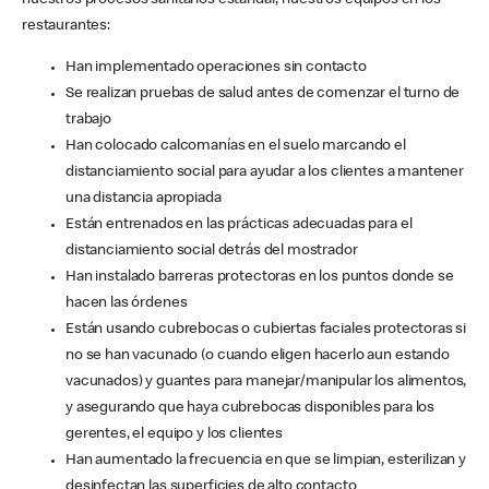
nuestros procesos sanitarios estándar, nuestros equipos en los
restaurantes:
Han implementado operaciones sin contacto
Se realizan pruebas de salud antes de comenzar el turno de
trabajo
Han colocado calcomanías en el suelo marcando el
distanciamiento social para ayudar a los clientes a mantener
una distancia apropiada
Están entrenados en las prácticas adecuadas para el
distanciamiento social detrás del mostrador
Han instalado barreras protectoras en los puntos donde se
hacen las órdenes
Están usando cubrebocas o cubiertas faciales protectoras si
no se han vacunado (o cuando eligen hacerlo aun estando
vacunados) y guantes para manejar/manipular los alimentos,
y asegurando que haya cubrebocas disponibles para los
gerentes, el equipo y los clientes
Han aumentado la frecuencia en que se limpian, esterilizan y
desinfectan las superficies de alto contacto