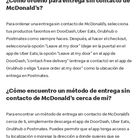
¿Cómo ordeno para entrega sin contacto de
McDonald’s?
Para ordenar una entrega sin contacto de McDonald’s, selecciona
tus productos favoritos en DoorDash, Uber Eats, Grubhub o
Postmates como siempre haces. Después, al hacer el checkout,
selecciona la opción “Leave at my door” (dejar en la puerta) en el
app de Uber Eats, la opción “Leave at my door” en el app de
DoorDash, “contact-free delivery” (entrega si contacto) en el app de
Grubhub o elige “Leave order at my door” como la ubicación de
entrega en Postmates.
¿Cómo encuentro un método de entrega sin
contacto de McDonald’s cerca de mí?
Para encontrar un método de entrega sin contacto de McDonald’s
cerca de ti, simplemente descarga el app de DoorDash, Uber Eats,
Grubhub o Postmates. Puedes permitir que el app tenga acceso a
tu localización o ingresar la dirección a donde quieres que se