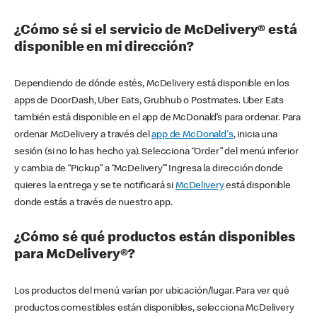
¿Cómo sé si el servicio de McDelivery® está
disponible en mi dirección?
Dependiendo de dónde estés, McDelivery está disponible en los
apps de DoorDash, Uber Eats, Grubhub o Postmates. Uber Eats
también está disponible en el app de McDonald’s para ordenar. Para
ordenar McDelivery a través del
app de McDonald's
, inicia una
sesión (si no lo has hecho ya). Selecciona “Order” del menú inferior
y cambia de “Pickup” a “McDelivery’” Ingresa la dirección donde
quieres la entrega y se te notificará si
McDelivery
está disponible
donde estás a través de nuestro app.
¿Cómo sé qué productos están disponibles
para McDelivery®?
Los productos del menú varían por ubicación/lugar. Para ver qué
productos comestibles están disponibles, selecciona McDelivery