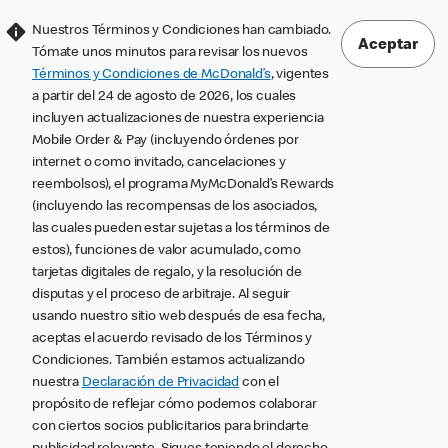
Nuestros Términos y Condiciones han cambiado.
Aceptar
Tómate unos minutos para revisar los nuevos
Términos y Condiciones de McDonald’s
, vigentes
a partir del 24 de agosto de 2026, los cuales
incluyen actualizaciones de nuestra experiencia
Mobile Order & Pay (incluyendo órdenes por
internet o como invitado, cancelaciones y
reembolsos), el programa MyMcDonald’s Rewards
(incluyendo las recompensas de los asociados,
las cuales pueden estar sujetas a los términos de
estos), funciones de valor acumulado, como
tarjetas digitales de regalo, y la resolución de
disputas y el proceso de arbitraje. Al seguir
usando nuestro sitio web después de esa fecha,
aceptas el acuerdo revisado de los Términos y
Condiciones. También estamos actualizando
nuestra
Declaración de Privacidad
con el
propósito de reflejar cómo podemos colaborar
con ciertos socios publicitarios para brindarte