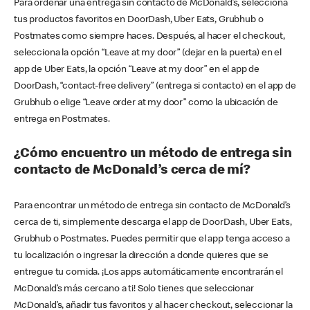
Para ordenar una entrega sin contacto de McDonald’s, selecciona
tus productos favoritos en DoorDash, Uber Eats, Grubhub o
Postmates como siempre haces. Después, al hacer el checkout,
selecciona la opción “Leave at my door” (dejar en la puerta) en el
app de Uber Eats, la opción “Leave at my door” en el app de
DoorDash, “contact-free delivery” (entrega si contacto) en el app de
Grubhub o elige “Leave order at my door” como la ubicación de
entrega en Postmates.
¿Cómo encuentro un método de entrega sin
contacto de McDonald’s cerca de mí?
Para encontrar un método de entrega sin contacto de McDonald’s
cerca de ti, simplemente descarga el app de DoorDash, Uber Eats,
Grubhub o Postmates. Puedes permitir que el app tenga acceso a
tu localización o ingresar la dirección a donde quieres que se
entregue tu comida. ¡Los apps automáticamente encontrarán el
McDonald’s más cercano a ti! Solo tienes que seleccionar
McDonald’s, añadir tus favoritos y al hacer checkout, seleccionar la