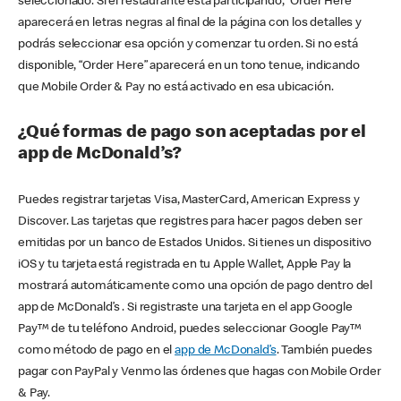
seleccionado. Si el restaurante está participando, “Order Here”
aparecerá en letras negras al final de la página con los detalles y
podrás seleccionar esa opción y comenzar tu orden. Si no está
disponible, “Order Here” aparecerá en un tono tenue, indicando
que Mobile Order & Pay no está activado en esa ubicación.
¿Qué formas de pago son aceptadas por el
app de McDonald’s?
Puedes registrar tarjetas Visa, MasterCard, American Express y
Discover. Las tarjetas que registres para hacer pagos deben ser
emitidas por un banco de Estados Unidos. Si tienes un dispositivo
iOS y tu tarjeta está registrada en tu Apple Wallet, Apple Pay la
mostrará automáticamente como una opción de pago dentro del
app de McDonald’s . Si registraste una tarjeta en el app Google
Pay™ de tu teléfono Android, puedes seleccionar Google Pay™
como método de pago en el
app de McDonald’s
. También puedes
pagar con PayPal y Venmo las órdenes que hagas con Mobile Order
& Pay.