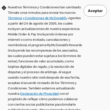
Nuestros Términos y Condiciones han cambiado.
Aceptar
Tómate unos minutos para revisar los nuevos
Términos y Condiciones de McDonald’s
, vigentes
a partir del 24 de agosto de 2026, los cuales
incluyen actualizaciones de nuestra experiencia
Mobile Order & Pay (incluyendo órdenes por
internet o como invitado, cancelaciones y
reembolsos), el programa MyMcDonald’s Rewards
(incluyendo las recompensas de los asociados,
las cuales pueden estar sujetas a los términos de
estos), funciones de valor acumulado, como
tarjetas digitales de regalo, y la resolución de
disputas y el proceso de arbitraje. Al seguir
usando nuestro sitio web después de esa fecha,
aceptas el acuerdo revisado de los Términos y
Condiciones. También estamos actualizando
nuestra
Declaración de Privacidad
con el
propósito de reflejar cómo podemos colaborar
con ciertos socios publicitarios para brindarte