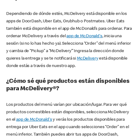
Dependiendo de dónde estés, McDelivery está disponible en los
apps de DoorDash, Uber Eats, Grubhub o Postmates. Uber Eats
también está disponible en el app de McDonald’s para ordenar. Para
ordenar McDelivery a través del
app de McDonald's
, inicia una
sesión (si no lo has hecho ya). Selecciona “Order” del menú inferior
y cambia de “Pickup” a “McDelivery’” Ingresa la dirección donde
quieres la entrega y se te notificará si
McDelivery
está disponible
donde estás a través de nuestro app.
¿Cómo sé qué productos están disponibles
para McDelivery®?
Los productos del menú varían por ubicación/lugar. Para ver qué
productos comestibles están disponibles, selecciona McDelivery
en el
app de McDonald's
y verás los productos disponibles para
entrega por Uber Eats en el app cuando selecciones “Order” en el
menú inferior. También puedes abrir tus apps de DoorDash,