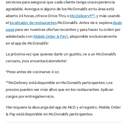
servicios para asegurar que cada cliente tenga una experiencia
agradable. Averigua si alguno de los McDonald’s en tu área está
abierto 24 horas, ofrece Drive Thru o
McDelivery®**
, y más usando
el
localizador de restaurantes
McDonald’s. Antes de ir, explora
deals
page
para ver nuestras ofertas recientes y para hacer tu orden por
adelantado con
Mobile Order & Pay†
, ¡disponible exclusivamente
en el app de McDonald’s!
La próxima vez que quieras darte un gustito, ve a un McDonald’s
cercano, ¡nos encantará atenderte!
*Peso antes de cocinarse: 4 oz.
**McDelivery está disponible en McDonald’s participantes. Los
precios pueden ser más altos que en los restaurantes. Aplican
cargos por entrega/servicio.
†Se requiere la descarga del app de McD y el registro. Mobile Order
& Pay está disponible en McDonald’s participantes.