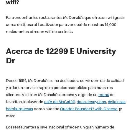
wifi?
Para encontrar los restaurantes McDonald’s que ofrecen wifi gratis
cerca de ti, usa el Localizador para ver cuál de nuestras 14,000
restaurantes ofrecen wifi de cortesía.
Acerca de 12299 E University
Dr
Desde 1954, McDonald’s se ha dedicado a servir comida de calidad
y a dar un servicio rápido a precios asequibles para nuestros
clientes. Visita un McDonald’s cercano y elige de un
menú
de
favoritos, incluyendo
café de McCafé®
,
ricos desayunos
,
deliciosas
hamburguesas
como nuestra
Quarter Pounder®* with Cheese
, ¡y
más!
Los restaurantes a nivel nacional ofrecen un gran número de