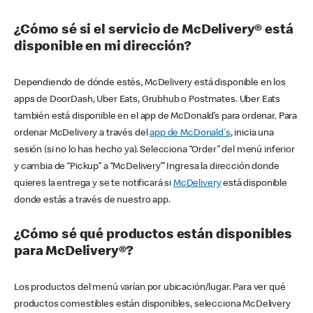
¿Cómo sé si el servicio de McDelivery® está
disponible en mi dirección?
Dependiendo de dónde estés, McDelivery está disponible en los
apps de DoorDash, Uber Eats, Grubhub o Postmates. Uber Eats
también está disponible en el app de McDonald’s para ordenar. Para
ordenar McDelivery a través del
app de McDonald's
, inicia una
sesión (si no lo has hecho ya). Selecciona “Order” del menú inferior
y cambia de “Pickup” a “McDelivery’” Ingresa la dirección donde
quieres la entrega y se te notificará si
McDelivery
está disponible
donde estás a través de nuestro app.
¿Cómo sé qué productos están disponibles
para McDelivery®?
Los productos del menú varían por ubicación/lugar. Para ver qué
productos comestibles están disponibles, selecciona McDelivery