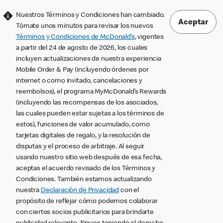
Nuestros Términos y Condiciones han cambiado.
Aceptar
Tómate unos minutos para revisar los nuevos
Términos y Condiciones de McDonald’s
, vigentes
a partir del 24 de agosto de 2026, los cuales
incluyen actualizaciones de nuestra experiencia
Mobile Order & Pay (incluyendo órdenes por
internet o como invitado, cancelaciones y
reembolsos), el programa MyMcDonald’s Rewards
(incluyendo las recompensas de los asociados,
las cuales pueden estar sujetas a los términos de
estos), funciones de valor acumulado, como
tarjetas digitales de regalo, y la resolución de
disputas y el proceso de arbitraje. Al seguir
usando nuestro sitio web después de esa fecha,
aceptas el acuerdo revisado de los Términos y
Condiciones. También estamos actualizando
nuestra
Declaración de Privacidad
con el
propósito de reflejar cómo podemos colaborar
con ciertos socios publicitarios para brindarte