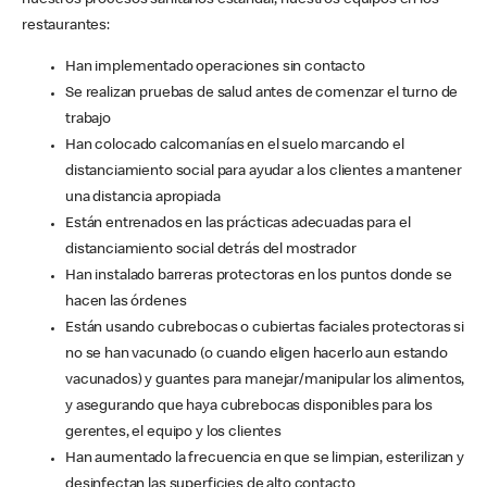
nuestros procesos sanitarios estándar, nuestros equipos en los
restaurantes:
Han implementado operaciones sin contacto
Se realizan pruebas de salud antes de comenzar el turno de
trabajo
Han colocado calcomanías en el suelo marcando el
distanciamiento social para ayudar a los clientes a mantener
una distancia apropiada
Están entrenados en las prácticas adecuadas para el
distanciamiento social detrás del mostrador
Han instalado barreras protectoras en los puntos donde se
hacen las órdenes
Están usando cubrebocas o cubiertas faciales protectoras si
no se han vacunado (o cuando eligen hacerlo aun estando
vacunados) y guantes para manejar/manipular los alimentos,
y asegurando que haya cubrebocas disponibles para los
gerentes, el equipo y los clientes
Han aumentado la frecuencia en que se limpian, esterilizan y
desinfectan las superficies de alto contacto