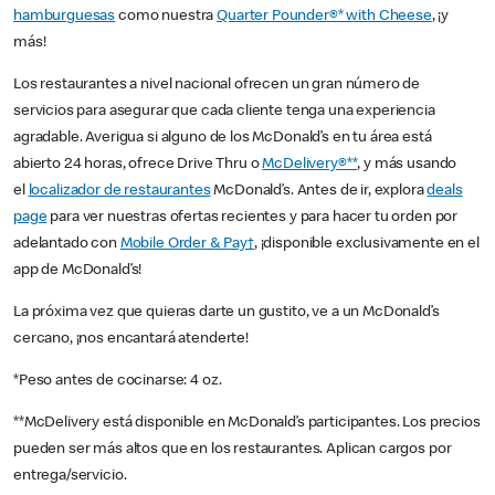
hamburguesas
como nuestra
Quarter Pounder®* with Cheese
, ¡y
más!
Los restaurantes a nivel nacional ofrecen un gran número de
servicios para asegurar que cada cliente tenga una experiencia
agradable. Averigua si alguno de los McDonald’s en tu área está
abierto 24 horas, ofrece Drive Thru o
McDelivery®**
, y más usando
el
localizador de restaurantes
McDonald’s. Antes de ir, explora
deals
page
para ver nuestras ofertas recientes y para hacer tu orden por
adelantado con
Mobile Order & Pay†
, ¡disponible exclusivamente en el
app de McDonald’s!
La próxima vez que quieras darte un gustito, ve a un McDonald’s
cercano, ¡nos encantará atenderte!
*Peso antes de cocinarse: 4 oz.
**McDelivery está disponible en McDonald’s participantes. Los precios
pueden ser más altos que en los restaurantes. Aplican cargos por
entrega/servicio.