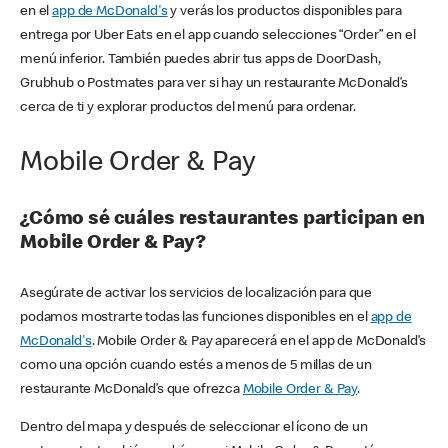
en el
app de McDonald's
y verás los productos disponibles para
entrega por Uber Eats en el app cuando selecciones “Order” en el
menú inferior. También puedes abrir tus apps de DoorDash,
Grubhub o Postmates para ver si hay un restaurante McDonald’s
cerca de ti y explorar productos del menú para ordenar.
Mobile Order & Pay
¿Cómo sé cuáles restaurantes participan en
Mobile Order & Pay?
Asegúrate de activar los servicios de localización para que
podamos mostrarte todas las funciones disponibles en el
app de
McDonald's
. Mobile Order & Pay aparecerá en el app de McDonald’s
como una opción cuando estés a menos de 5 millas de un
restaurante McDonald’s que ofrezca
Mobile Order & Pay
.
Dentro del mapa y después de seleccionar el ícono de un