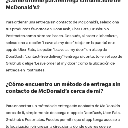
¿Cómo ordeno para entrega sin contacto de
McDonald’s?
Para ordenar una entrega sin contacto de McDonald’s, selecciona
tus productos favoritos en DoorDash, Uber Eats, Grubhub o
Postmates como siempre haces. Después, al hacer el checkout,
selecciona la opción “Leave at my door” (dejar en la puerta) en el
app de Uber Eats, la opción “Leave at my door” en el app de
DoorDash, “contact-free delivery” (entrega si contacto) en el app de
Grubhub o elige “Leave order at my door” como la ubicación de
entrega en Postmates.
¿Cómo encuentro un método de entrega sin
contacto de McDonald’s cerca de mí?
Para encontrar un método de entrega sin contacto de McDonald’s
cerca de ti, simplemente descarga el app de DoorDash, Uber Eats,
Grubhub o Postmates. Puedes permitir que el app tenga acceso a
tu localización o ingresar la dirección a donde quieres que se