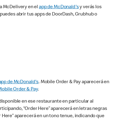
na McDelivery en el
app de McDonald's
y verás los
n puedes abrir tus apps de DoorDash, Grubhub o
app de McDonald's
. Mobile Order & Pay aparecerá en
Mobile Order & Pay
.
isponible en ese restaurante en particular al
articipando, “Order Here” aparecerá en letras negras
der Here” aparecerá en un tono tenue, indicando que