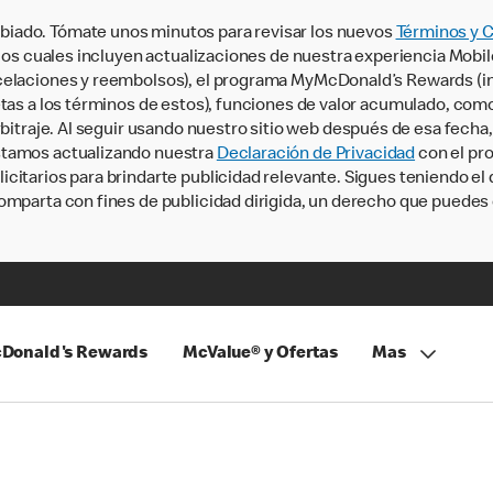
iado. Tómate unos minutos para revisar los nuevos
Términos y 
, los cuales incluyen actualizaciones de nuestra experiencia Mobi
ncelaciones y reembolsos), el programa MyMcDonald’s Rewards (
tas a los términos de estos), funciones de valor acumulado, como 
rbitraje. Al seguir usando nuestro sitio web después de esa fecha
stamos actualizando nuestra
Declaración de Privacidad
con el pro
citarios para brindarte publicidad relevante. Sigues teniendo el
omparta con fines de publicidad dirigida, un derecho que puedes 
Donald's Rewards
McValue® y Ofertas
Mas