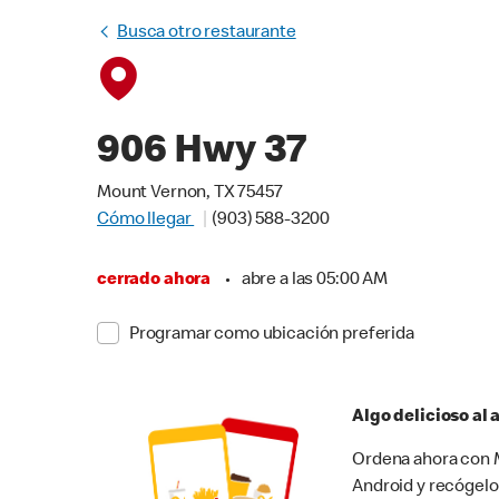
Busca otro restaurante
906 Hwy 37
Mount Vernon, TX 75457
Cómo llegar
(903) 588-3200
cerrado ahora
•
abre a las 05:00 AM
Programar como ubicación preferida
Algo delicioso al
Ordena ahora con M
Android y recógelo