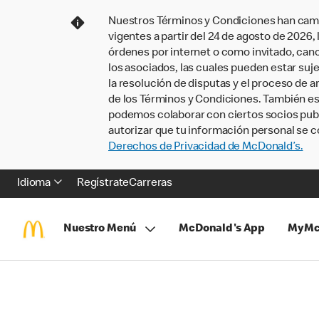
Nuestros Términos y Condiciones han camb
vigentes a partir del 24 de agosto de 2026
órdenes por internet o como invitado, ca
los asociados, las cuales pueden estar suje
la resolución de disputas y el proceso de a
de los Términos y Condiciones. También e
podemos colaborar con ciertos socios publi
autorizar que tu información personal se c
Derechos de Privacidad de McDonald’s.
Idioma
Regístrate
Carreras
Nuestro Menú
McDonald's App
MyMc