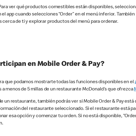
 Para ver qué productos comestibles están disponibles, seleccio
n el app cuando selecciones “Order” en el menú inferior. Tambié
 cerca de ti y explorar productos del menú para ordenar.
rticipan en Mobile Order & Pay?
para que podamos mostrarte todas las funciones disponibles en el
 a menos de 5 millas de un restaurante McDonald’s que ofrezca
 un restaurante, también podrás ver si Mobile Order & Pay está d
información del restaurante seleccionado. Si el restaurante está p
ccionar esa opción y comenzar tu orden. Si no está disponible, “Or
n.