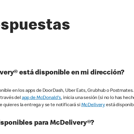
espuestas
very® está disponible en mi dirección?
ible en los apps de DoorDash, Uber Eats, Grubhub o Postmates. 
 través del
app de McDonald's
, inicia una sesión (si no lo has he
 quieres la entrega y se te notificará si
McDelivery
está disponib
sponibles para McDelivery®?