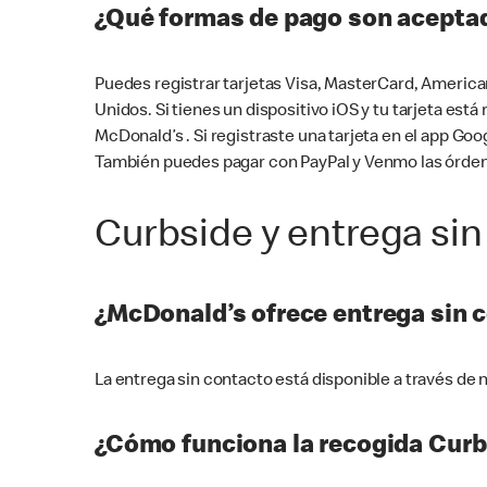
¿Qué formas de pago son aceptad
Puedes registrar tarjetas Visa, MasterCard, America
Unidos. Si tienes un dispositivo iOS y tu tarjeta es
McDonald’s . Si registraste una tarjeta en el app 
También puedes pagar con PayPal y Venmo las órden
Curbside y entrega sin
¿McDonald’s ofrece entrega sin 
La entrega sin contacto está disponible a través d
¿Cómo funciona la recogida Curb