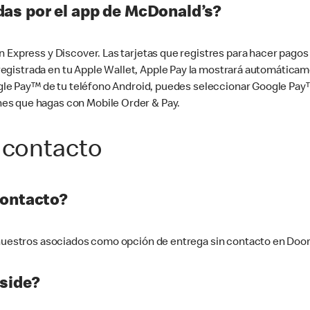
as por el app de McDonald’s?
n Express y Discover. Las tarjetas que registres para hacer pago
tá registrada en tu Apple Wallet, Apple Pay la mostrará automáti
Google Pay™ de tu teléfono Android, puedes seleccionar Google P
es que hagas con Mobile Order & Pay.
 contacto
contacto?
e nuestros asociados como opción de entrega sin contacto en Doo
side?