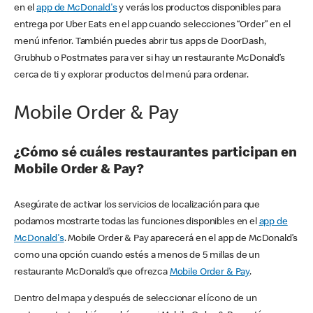
en el
app de McDonald's
y verás los productos disponibles para
entrega por Uber Eats en el app cuando selecciones “Order” en el
menú inferior. También puedes abrir tus apps de DoorDash,
Grubhub o Postmates para ver si hay un restaurante McDonald’s
cerca de ti y explorar productos del menú para ordenar.
Mobile Order & Pay
¿Cómo sé cuáles restaurantes participan en
Mobile Order & Pay?
Asegúrate de activar los servicios de localización para que
podamos mostrarte todas las funciones disponibles en el
app de
McDonald's
. Mobile Order & Pay aparecerá en el app de McDonald’s
como una opción cuando estés a menos de 5 millas de un
restaurante McDonald’s que ofrezca
Mobile Order & Pay
.
Dentro del mapa y después de seleccionar el ícono de un