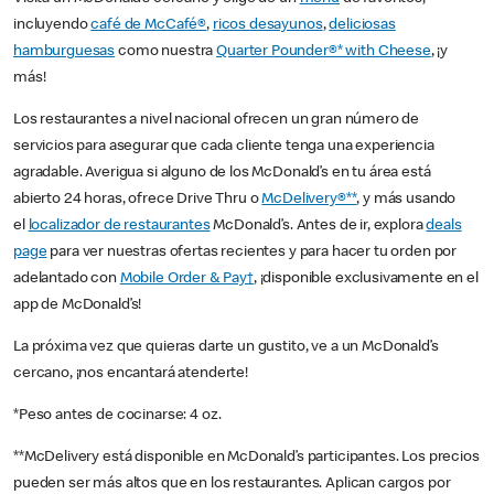
incluyendo
café de McCafé®
,
ricos desayunos
,
deliciosas
hamburguesas
como nuestra
Quarter Pounder®* with Cheese
, ¡y
más!
Los restaurantes a nivel nacional ofrecen un gran número de
servicios para asegurar que cada cliente tenga una experiencia
agradable. Averigua si alguno de los McDonald’s en tu área está
abierto 24 horas, ofrece Drive Thru o
McDelivery®**
, y más usando
el
localizador de restaurantes
McDonald’s. Antes de ir, explora
deals
page
para ver nuestras ofertas recientes y para hacer tu orden por
adelantado con
Mobile Order & Pay†
, ¡disponible exclusivamente en el
app de McDonald’s!
La próxima vez que quieras darte un gustito, ve a un McDonald’s
cercano, ¡nos encantará atenderte!
*Peso antes de cocinarse: 4 oz.
**McDelivery está disponible en McDonald’s participantes. Los precios
pueden ser más altos que en los restaurantes. Aplican cargos por