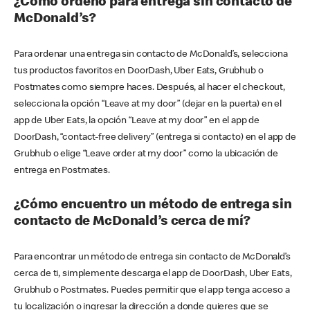
¿Cómo ordeno para entrega sin contacto de
McDonald’s?
Para ordenar una entrega sin contacto de McDonald’s, selecciona
tus productos favoritos en DoorDash, Uber Eats, Grubhub o
Postmates como siempre haces. Después, al hacer el checkout,
selecciona la opción “Leave at my door” (dejar en la puerta) en el
app de Uber Eats, la opción “Leave at my door” en el app de
DoorDash, “contact-free delivery” (entrega si contacto) en el app de
Grubhub o elige “Leave order at my door” como la ubicación de
entrega en Postmates.
¿Cómo encuentro un método de entrega sin
contacto de McDonald’s cerca de mí?
Para encontrar un método de entrega sin contacto de McDonald’s
cerca de ti, simplemente descarga el app de DoorDash, Uber Eats,
Grubhub o Postmates. Puedes permitir que el app tenga acceso a
tu localización o ingresar la dirección a donde quieres que se