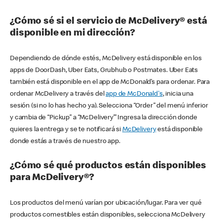
¿Cómo sé si el servicio de McDelivery® está
disponible en mi dirección?
Dependiendo de dónde estés, McDelivery está disponible en los
apps de DoorDash, Uber Eats, Grubhub o Postmates. Uber Eats
también está disponible en el app de McDonald’s para ordenar. Para
ordenar McDelivery a través del
app de McDonald's
, inicia una
sesión (si no lo has hecho ya). Selecciona “Order” del menú inferior
y cambia de “Pickup” a “McDelivery’” Ingresa la dirección donde
quieres la entrega y se te notificará si
McDelivery
está disponible
donde estás a través de nuestro app.
¿Cómo sé qué productos están disponibles
para McDelivery®?
Los productos del menú varían por ubicación/lugar. Para ver qué
productos comestibles están disponibles, selecciona McDelivery