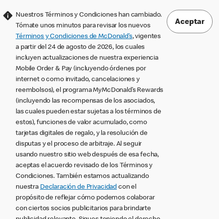
Nuestros Términos y Condiciones han cambiado.
Aceptar
Tómate unos minutos para revisar los nuevos
Términos y Condiciones de McDonald’s
, vigentes
a partir del 24 de agosto de 2026, los cuales
incluyen actualizaciones de nuestra experiencia
Mobile Order & Pay (incluyendo órdenes por
internet o como invitado, cancelaciones y
reembolsos), el programa MyMcDonald’s Rewards
(incluyendo las recompensas de los asociados,
las cuales pueden estar sujetas a los términos de
estos), funciones de valor acumulado, como
tarjetas digitales de regalo, y la resolución de
disputas y el proceso de arbitraje. Al seguir
usando nuestro sitio web después de esa fecha,
aceptas el acuerdo revisado de los Términos y
Condiciones. También estamos actualizando
nuestra
Declaración de Privacidad
con el
propósito de reflejar cómo podemos colaborar
con ciertos socios publicitarios para brindarte