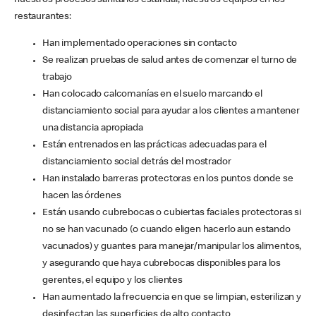
nuestros procesos sanitarios estándar, nuestros equipos en los
restaurantes:
Han implementado operaciones sin contacto
Se realizan pruebas de salud antes de comenzar el turno de
trabajo
Han colocado calcomanías en el suelo marcando el
distanciamiento social para ayudar a los clientes a mantener
una distancia apropiada
Están entrenados en las prácticas adecuadas para el
distanciamiento social detrás del mostrador
Han instalado barreras protectoras en los puntos donde se
hacen las órdenes
Están usando cubrebocas o cubiertas faciales protectoras si
no se han vacunado (o cuando eligen hacerlo aun estando
vacunados) y guantes para manejar/manipular los alimentos,
y asegurando que haya cubrebocas disponibles para los
gerentes, el equipo y los clientes
Han aumentado la frecuencia en que se limpian, esterilizan y
desinfectan las superficies de alto contacto