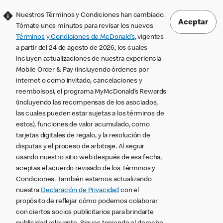
Nuestros Términos y Condiciones han cambiado.
Aceptar
Tómate unos minutos para revisar los nuevos
Términos y Condiciones de McDonald’s
, vigentes
a partir del 24 de agosto de 2026, los cuales
incluyen actualizaciones de nuestra experiencia
Mobile Order & Pay (incluyendo órdenes por
internet o como invitado, cancelaciones y
reembolsos), el programa MyMcDonald’s Rewards
(incluyendo las recompensas de los asociados,
las cuales pueden estar sujetas a los términos de
estos), funciones de valor acumulado, como
tarjetas digitales de regalo, y la resolución de
disputas y el proceso de arbitraje. Al seguir
usando nuestro sitio web después de esa fecha,
aceptas el acuerdo revisado de los Términos y
Condiciones. También estamos actualizando
nuestra
Declaración de Privacidad
con el
propósito de reflejar cómo podemos colaborar
con ciertos socios publicitarios para brindarte