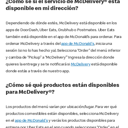
¿Cómo sé si el servicio de McDelivery® está
disponible en mi dirección?
Dependiendo de dónde estés, McDelivery está disponible en los
apps de DoorDash, Uber Eats, Grubhub o Postmates. Uber Eats
también está disponible en el app de McDonald’s para ordenar. Para
ordenar McDelivery a través del
app de McDonald's
, inicia una
sesión (si no lo has hecho ya). Selecciona “Order” del menú inferior
y cambia de “Pickup” a “McDelivery’” Ingresa la dirección donde
quieres la entrega y se te notificará si
McDelivery
está disponible
donde estás a través de nuestro app.
¿Cómo sé qué productos están disponibles
para McDelivery®?
Los productos del menú varían por ubicación/lugar. Para ver qué
productos comestibles están disponibles, selecciona McDelivery
en el
app de McDonald's
y verás los productos disponibles para
entrega por Uber Eats en el app cuando selecciones “Order” en el