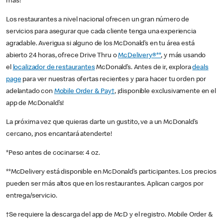
más!
Los restaurantes a nivel nacional ofrecen un gran número de
servicios para asegurar que cada cliente tenga una experiencia
agradable. Averigua si alguno de los McDonald’s en tu área está
abierto 24 horas, ofrece Drive Thru o
McDelivery®**
, y más usando
el
localizador de restaurantes
McDonald’s. Antes de ir, explora
deals
page
para ver nuestras ofertas recientes y para hacer tu orden por
adelantado con
Mobile Order & Pay†
, ¡disponible exclusivamente en el
app de McDonald’s!
La próxima vez que quieras darte un gustito, ve a un McDonald’s
cercano, ¡nos encantará atenderte!
*Peso antes de cocinarse: 4 oz.
**McDelivery está disponible en McDonald’s participantes. Los precios
pueden ser más altos que en los restaurantes. Aplican cargos por
entrega/servicio.
†Se requiere la descarga del app de McD y el registro. Mobile Order &