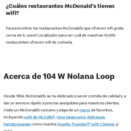
¿Cuáles restaurantes McDonald’s tienen
wifi?
Para encontrar los restaurantes McDonald’s que ofrecen wifi gratis
cerca de ti, usa el Localizador para ver cuál de nuestras 14,000
restaurantes ofrecen wifi de cortesía.
Acerca de 104 W Nolana Loop
Desde 1954, McDonald’s se ha dedicado a servir comida de calidad y a
dar un servicio rápido a precios asequibles para nuestros clientes.
Visita un McDonald’s cercano y elige de un
menú
de favoritos,
incluyendo
café de McCafé®
,
ricos desayunos
,
deliciosas
hamburguesas
como nuestra
Quarter Pounder®* with Cheese
, ¡y