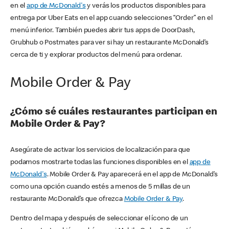
en el
app de McDonald's
y verás los productos disponibles para
entrega por Uber Eats en el app cuando selecciones “Order” en el
menú inferior. También puedes abrir tus apps de DoorDash,
Grubhub o Postmates para ver si hay un restaurante McDonald’s
cerca de ti y explorar productos del menú para ordenar.
Mobile Order & Pay
¿Cómo sé cuáles restaurantes participan en
Mobile Order & Pay?
Asegúrate de activar los servicios de localización para que
podamos mostrarte todas las funciones disponibles en el
app de
McDonald's
. Mobile Order & Pay aparecerá en el app de McDonald’s
como una opción cuando estés a menos de 5 millas de un
restaurante McDonald’s que ofrezca
Mobile Order & Pay
.
Dentro del mapa y después de seleccionar el ícono de un