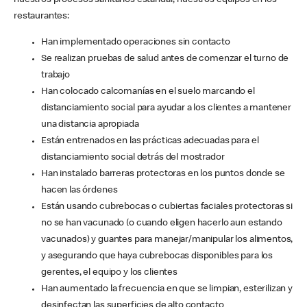
nuestros procesos sanitarios estándar, nuestros equipos en los
restaurantes:
Han implementado operaciones sin contacto
Se realizan pruebas de salud antes de comenzar el turno de
trabajo
Han colocado calcomanías en el suelo marcando el
distanciamiento social para ayudar a los clientes a mantener
una distancia apropiada
Están entrenados en las prácticas adecuadas para el
distanciamiento social detrás del mostrador
Han instalado barreras protectoras en los puntos donde se
hacen las órdenes
Están usando cubrebocas o cubiertas faciales protectoras si
no se han vacunado (o cuando eligen hacerlo aun estando
vacunados) y guantes para manejar/manipular los alimentos,
y asegurando que haya cubrebocas disponibles para los
gerentes, el equipo y los clientes
Han aumentado la frecuencia en que se limpian, esterilizan y
desinfectan las superficies de alto contacto