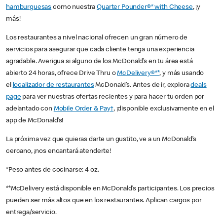
hamburguesas
como nuestra
Quarter Pounder®* with Cheese
, ¡y
más!
Los restaurantes a nivel nacional ofrecen un gran número de
servicios para asegurar que cada cliente tenga una experiencia
agradable. Averigua si alguno de los McDonald’s en tu área está
abierto 24 horas, ofrece Drive Thru o
McDelivery®**
, y más usando
el
localizador de restaurantes
McDonald’s. Antes de ir, explora
deals
page
para ver nuestras ofertas recientes y para hacer tu orden por
adelantado con
Mobile Order & Pay†
, ¡disponible exclusivamente en el
app de McDonald’s!
La próxima vez que quieras darte un gustito, ve a un McDonald’s
cercano, ¡nos encantará atenderte!
*Peso antes de cocinarse: 4 oz.
**McDelivery está disponible en McDonald’s participantes. Los precios
pueden ser más altos que en los restaurantes. Aplican cargos por
entrega/servicio.