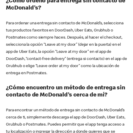
¿Cómo ordeno para entrega sin contacto de
McDonald’s?
Para ordenar una entrega sin contacto de McDonald’s, selecciona
tus productos favoritos en DoorDash, Uber Eats, Grubhub o
Postmates como siempre haces. Después, al hacer el checkout,
selecciona la opción “Leave at my door” (dejar en la puerta) en el
app de Uber Eats, la opción “Leave at my door” en el app de
DoorDash, “contact-free delivery” (entrega si contacto) en el app de
Grubhub o elige “Leave order at my door” como la ubicación de
entrega en Postmates.
¿Cómo encuentro un método de entrega sin
contacto de McDonald’s cerca de mí?
Para encontrar un método de entrega sin contacto de McDonald’s
cerca de ti, simplemente descarga el app de DoorDash, Uber Eats,
Grubhub o Postmates. Puedes permitir que el app tenga acceso a
tu localización o ingresar la dirección a donde quieres que se