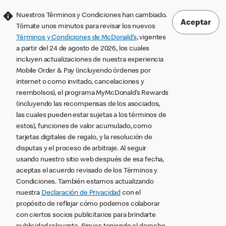
Nuestros Términos y Condiciones han cambiado.
Aceptar
Tómate unos minutos para revisar los nuevos
Términos y Condiciones de McDonald’s
, vigentes
a partir del 24 de agosto de 2026, los cuales
incluyen actualizaciones de nuestra experiencia
Mobile Order & Pay (incluyendo órdenes por
internet o como invitado, cancelaciones y
reembolsos), el programa MyMcDonald’s Rewards
(incluyendo las recompensas de los asociados,
las cuales pueden estar sujetas a los términos de
estos), funciones de valor acumulado, como
tarjetas digitales de regalo, y la resolución de
disputas y el proceso de arbitraje. Al seguir
usando nuestro sitio web después de esa fecha,
aceptas el acuerdo revisado de los Términos y
Condiciones. También estamos actualizando
nuestra
Declaración de Privacidad
con el
propósito de reflejar cómo podemos colaborar
con ciertos socios publicitarios para brindarte