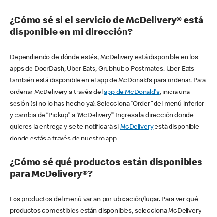
¿Cómo sé si el servicio de McDelivery® está
disponible en mi dirección?
Dependiendo de dónde estés, McDelivery está disponible en los
apps de DoorDash, Uber Eats, Grubhub o Postmates. Uber Eats
también está disponible en el app de McDonald’s para ordenar. Para
ordenar McDelivery a través del
app de McDonald's
, inicia una
sesión (si no lo has hecho ya). Selecciona “Order” del menú inferior
y cambia de “Pickup” a “McDelivery’” Ingresa la dirección donde
quieres la entrega y se te notificará si
McDelivery
está disponible
donde estás a través de nuestro app.
¿Cómo sé qué productos están disponibles
para McDelivery®?
Los productos del menú varían por ubicación/lugar. Para ver qué
productos comestibles están disponibles, selecciona McDelivery