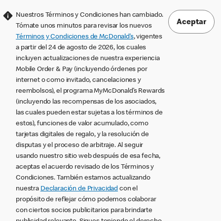
Nuestros Términos y Condiciones han cambiado.
Aceptar
Tómate unos minutos para revisar los nuevos
Términos y Condiciones de McDonald’s
, vigentes
a partir del 24 de agosto de 2026, los cuales
incluyen actualizaciones de nuestra experiencia
Mobile Order & Pay (incluyendo órdenes por
internet o como invitado, cancelaciones y
reembolsos), el programa MyMcDonald’s Rewards
(incluyendo las recompensas de los asociados,
las cuales pueden estar sujetas a los términos de
estos), funciones de valor acumulado, como
tarjetas digitales de regalo, y la resolución de
disputas y el proceso de arbitraje. Al seguir
usando nuestro sitio web después de esa fecha,
aceptas el acuerdo revisado de los Términos y
Condiciones. También estamos actualizando
nuestra
Declaración de Privacidad
con el
propósito de reflejar cómo podemos colaborar
con ciertos socios publicitarios para brindarte