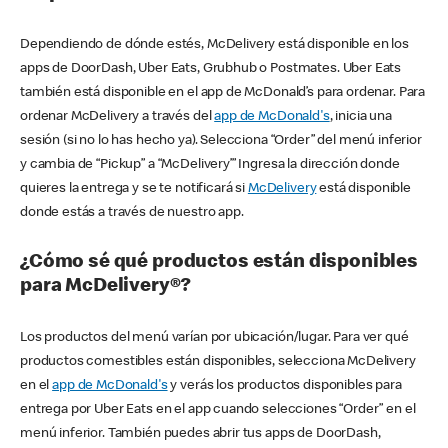
Dependiendo de dónde estés, McDelivery está disponible en los
apps de DoorDash, Uber Eats, Grubhub o Postmates. Uber Eats
también está disponible en el app de McDonald’s para ordenar. Para
ordenar McDelivery a través del
app de McDonald's
, inicia una
sesión (si no lo has hecho ya). Selecciona “Order” del menú inferior
y cambia de “Pickup” a “McDelivery’” Ingresa la dirección donde
quieres la entrega y se te notificará si
McDelivery
está disponible
donde estás a través de nuestro app.
¿Cómo sé qué productos están disponibles
para McDelivery®?
Los productos del menú varían por ubicación/lugar. Para ver qué
productos comestibles están disponibles, selecciona McDelivery
en el
app de McDonald's
y verás los productos disponibles para
entrega por Uber Eats en el app cuando selecciones “Order” en el
menú inferior. También puedes abrir tus apps de DoorDash,