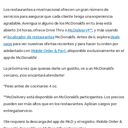
Los restaurantes a nivel nacional ofrecen un gran número de
servicios para asegurar que cada cliente tenga una experiencia
agradable. Averigua si alguno de los McDonald’s en tu área está
abierto 24 horas, ofrece Drive Thru o
McDelivery®**
, y más usando
el
localizador de restaurantes
McDonald’s. Antes de ir, explora
deals
page
para ver nuestras ofertas recientes y para hacer tu orden por
adelantado con
Mobile Order & Pay†
, ¡disponible exclusivamente en el
app de McDonald’s!
La próxima vez que quieras darte un gustito, ve a un McDonald’s
cercano, ¡nos encantará atenderte!
*Peso antes de cocinarse: 4 oz.
**McDelivery está disponible en McDonald’s participantes. Los precios
pueden ser más altos que en los restaurantes. Aplican cargos por
entrega/servicio.
†Se requiere la descarga del app de McD y el registro. Mobile Order &