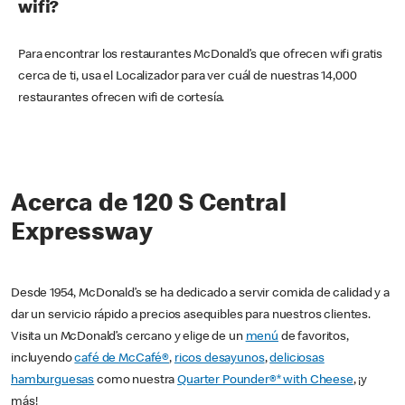
wifi?
Para encontrar los restaurantes McDonald’s que ofrecen wifi gratis
cerca de ti, usa el Localizador para ver cuál de nuestras 14,000
restaurantes ofrecen wifi de cortesía.
Acerca de 120 S Central
Expressway
Desde 1954, McDonald’s se ha dedicado a servir comida de calidad y a
dar un servicio rápido a precios asequibles para nuestros clientes.
Visita un McDonald’s cercano y elige de un
menú
de favoritos,
incluyendo
café de McCafé®
,
ricos desayunos
,
deliciosas
hamburguesas
como nuestra
Quarter Pounder®* with Cheese
, ¡y
más!