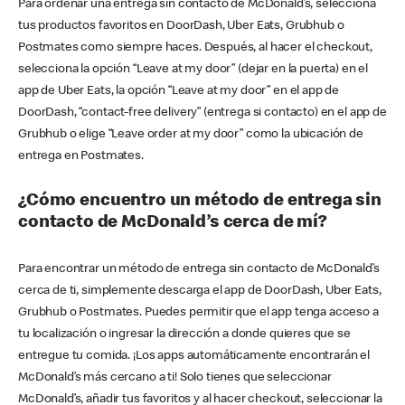
Para ordenar una entrega sin contacto de McDonald’s, selecciona
tus productos favoritos en DoorDash, Uber Eats, Grubhub o
Postmates como siempre haces. Después, al hacer el checkout,
selecciona la opción “Leave at my door” (dejar en la puerta) en el
app de Uber Eats, la opción “Leave at my door” en el app de
DoorDash, “contact-free delivery” (entrega si contacto) en el app de
Grubhub o elige “Leave order at my door” como la ubicación de
entrega en Postmates.
¿Cómo encuentro un método de entrega sin
contacto de McDonald’s cerca de mí?
Para encontrar un método de entrega sin contacto de McDonald’s
cerca de ti, simplemente descarga el app de DoorDash, Uber Eats,
Grubhub o Postmates. Puedes permitir que el app tenga acceso a
tu localización o ingresar la dirección a donde quieres que se
entregue tu comida. ¡Los apps automáticamente encontrarán el
McDonald’s más cercano a ti! Solo tienes que seleccionar
McDonald’s, añadir tus favoritos y al hacer checkout, seleccionar la