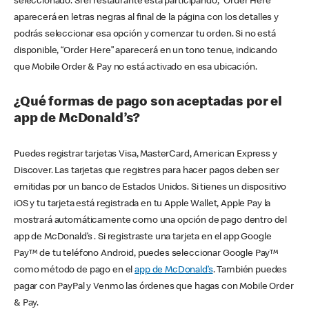
seleccionado. Si el restaurante está participando, “Order Here”
aparecerá en letras negras al final de la página con los detalles y
podrás seleccionar esa opción y comenzar tu orden. Si no está
disponible, “Order Here” aparecerá en un tono tenue, indicando
que Mobile Order & Pay no está activado en esa ubicación.
¿Qué formas de pago son aceptadas por el
app de McDonald’s?
Puedes registrar tarjetas Visa, MasterCard, American Express y
Discover. Las tarjetas que registres para hacer pagos deben ser
emitidas por un banco de Estados Unidos. Si tienes un dispositivo
iOS y tu tarjeta está registrada en tu Apple Wallet, Apple Pay la
mostrará automáticamente como una opción de pago dentro del
app de McDonald’s . Si registraste una tarjeta en el app Google
Pay™ de tu teléfono Android, puedes seleccionar Google Pay™
como método de pago en el
app de McDonald’s
. También puedes
pagar con PayPal y Venmo las órdenes que hagas con Mobile Order
& Pay.