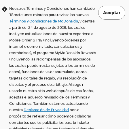
Nuestros Términos y Condiciones han cambiado.
Aceptar
Tómate unos minutos para revisar los nuevos
Términos y Condiciones de McDonald’s
, vigentes
a partir del 24 de agosto de 2026, los cuales
incluyen actualizaciones de nuestra experiencia
Mobile Order & Pay (incluyendo órdenes por
internet o como invitado, cancelaciones y
reembolsos), el programa MyMcDonald’s Rewards
(incluyendo las recompensas de los asociados,
las cuales pueden estar sujetas a los términos de
estos), funciones de valor acumulado, como
tarjetas digitales de regalo, y la resolución de
disputas y el proceso de arbitraje. Al seguir
usando nuestro sitio web después de esa fecha,
aceptas el acuerdo revisado de los Términos y
Condiciones. También estamos actualizando
nuestra
Declaración de Privacidad
con el
propósito de reflejar cómo podemos colaborar
con ciertos socios publicitarios para brindarte