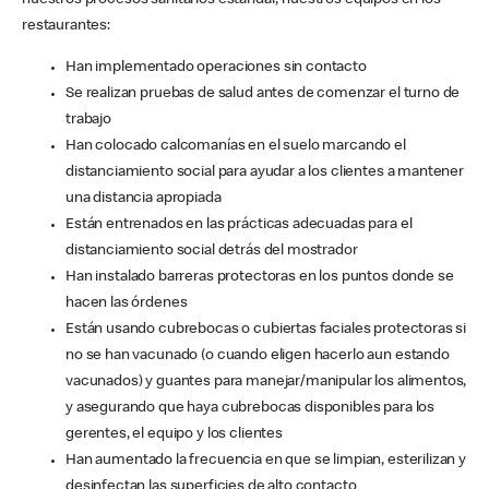
nuestros procesos sanitarios estándar, nuestros equipos en los
restaurantes:
Han implementado operaciones sin contacto
Se realizan pruebas de salud antes de comenzar el turno de
trabajo
Han colocado calcomanías en el suelo marcando el
distanciamiento social para ayudar a los clientes a mantener
una distancia apropiada
Están entrenados en las prácticas adecuadas para el
distanciamiento social detrás del mostrador
Han instalado barreras protectoras en los puntos donde se
hacen las órdenes
Están usando cubrebocas o cubiertas faciales protectoras si
no se han vacunado (o cuando eligen hacerlo aun estando
vacunados) y guantes para manejar/manipular los alimentos,
y asegurando que haya cubrebocas disponibles para los
gerentes, el equipo y los clientes
Han aumentado la frecuencia en que se limpian, esterilizan y
desinfectan las superficies de alto contacto