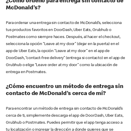
¿Cómo ordeno para entrega sin contacto de
McDonald’s?
Para ordenar una entrega sin contacto de McDonald’s, selecciona
tus productos favoritos en DoorDash, Uber Eats, Grubhub o
Postmates como siempre haces. Después, al hacer el checkout,
selecciona la opción “Leave at my door” (dejar en la puerta) en el
app de Uber Eats, la opción “Leave at my door” en el app de
DoorDash, “contact-free delivery” (entrega si contacto) en el app de
Grubhub o elige “Leave order at my door” como la ubicación de
entrega en Postmates.
¿Cómo encuentro un método de entrega sin
contacto de McDonald’s cerca de mí?
Para encontrar un método de entrega sin contacto de McDonald’s
cerca de ti, simplemente descarga el app de DoorDash, Uber Eats,
Grubhub o Postmates. Puedes permitir que el app tenga acceso a
tu localización o ingresar la dirección a donde quieres que se