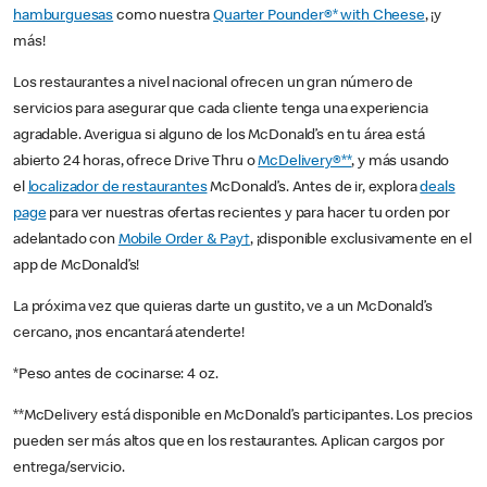
hamburguesas
como nuestra
Quarter Pounder®* with Cheese
, ¡y
más!
Los restaurantes a nivel nacional ofrecen un gran número de
servicios para asegurar que cada cliente tenga una experiencia
agradable. Averigua si alguno de los McDonald’s en tu área está
abierto 24 horas, ofrece Drive Thru o
McDelivery®**
, y más usando
el
localizador de restaurantes
McDonald’s. Antes de ir, explora
deals
page
para ver nuestras ofertas recientes y para hacer tu orden por
adelantado con
Mobile Order & Pay†
, ¡disponible exclusivamente en el
app de McDonald’s!
La próxima vez que quieras darte un gustito, ve a un McDonald’s
cercano, ¡nos encantará atenderte!
*Peso antes de cocinarse: 4 oz.
**McDelivery está disponible en McDonald’s participantes. Los precios
pueden ser más altos que en los restaurantes. Aplican cargos por
entrega/servicio.