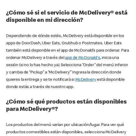
¿Cómo sé si el servicio de McDelivery® está
disponible en mi dirección?
Dependiendo de dónde estés, McDelivery está disponible en los
apps de DoorDash, Uber Eats, Grubhub o Postmates. Uber Eats
también está disponible en el app de McDonald’s para ordenar. Para
ordenar McDelivery a través del
app de McDonald's
, inicia una
sesión (si no lo has hecho ya). Selecciona “Order” del menú inferior
y cambia de “Pickup” a “McDelivery’” Ingresa la dirección donde
quieres la entrega y se te notificará si
McDelivery
está disponible
donde estás a través de nuestro app.
¿Cómo sé qué productos están disponibles
para McDelivery®?
Los productos del menú varían por ubicación/lugar. Para ver qué
productos comestibles están disponibles, selecciona McDelivery