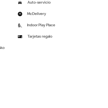
Auto-servicio
McDelivery
Indoor Play Place
Tarjetas regalo
sko