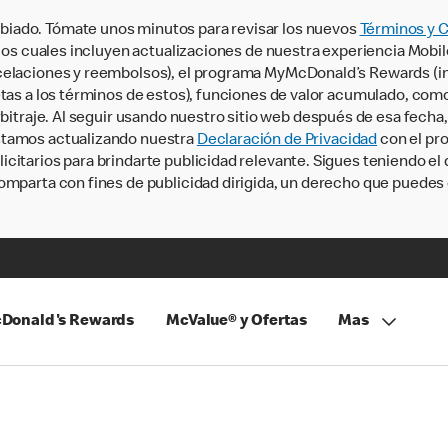
iado. Tómate unos minutos para revisar los nuevos
Términos y 
, los cuales incluyen actualizaciones de nuestra experiencia Mobi
ncelaciones y reembolsos), el programa MyMcDonald’s Rewards (
tas a los términos de estos), funciones de valor acumulado, como 
rbitraje. Al seguir usando nuestro sitio web después de esa fecha
stamos actualizando nuestra
Declaración de Privacidad
con el pro
citarios para brindarte publicidad relevante. Sigues teniendo el
omparta con fines de publicidad dirigida, un derecho que puedes 
Donald's Rewards
McValue® y Ofertas
Mas