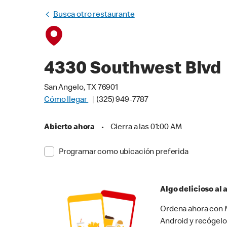
Busca otro restaurante
4330 Southwest Blvd
San Angelo, TX 76901
Cómo llegar
(325) 949-7787
Abierto ahora
•
Cierra a las 01:00 AM
Programar como ubicación preferida
Algo delicioso al
Ordena ahora con M
Android y recógelo