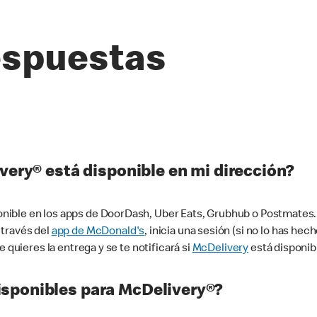
espuestas
very® está disponible en mi dirección?
ible en los apps de DoorDash, Uber Eats, Grubhub o Postmates. 
 través del
app de McDonald's
, inicia una sesión (si no lo has he
 quieres la entrega y se te notificará si
McDelivery
está disponib
sponibles para McDelivery®?