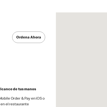
Ordena Ahora
 alcance de tus manos
obile Order & Pay en iOS o
 en el restaurante