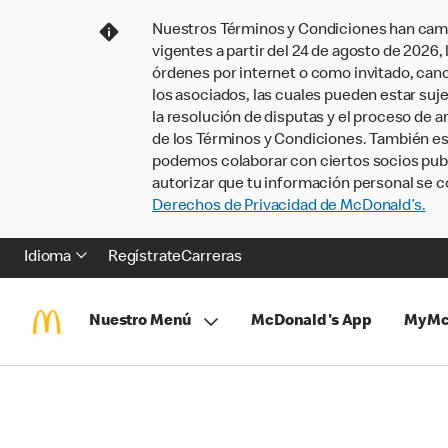
Nuestros Términos y Condiciones han camb
vigentes a partir del 24 de agosto de 2026
órdenes por internet o como invitado, ca
los asociados, las cuales pueden estar suje
la resolución de disputas y el proceso de a
de los Términos y Condiciones. También e
podemos colaborar con ciertos socios publi
autorizar que tu información personal se c
Derechos de Privacidad de McDonald’s.
Idioma
Regístrate
Carreras
Nuestro Menú
McDonald's App
MyMc