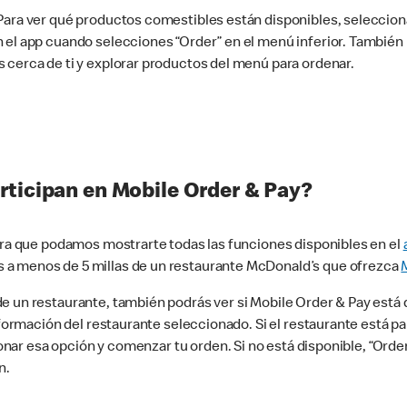
 Para ver qué productos comestibles están disponibles, seleccio
n el app cuando selecciones “Order” en el menú inferior. Tambié
 cerca de ti y explorar productos del menú para ordenar.
rticipan en Mobile Order & Pay?
para que podamos mostrarte todas las funciones disponibles en el
 a menos de 5 millas de un restaurante McDonald’s que ofrezca
 un restaurante, también podrás ver si Mobile Order & Pay está d
información del restaurante seleccionado. Si el restaurante está p
ccionar esa opción y comenzar tu orden. Si no está disponible, “Or
n.