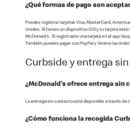
¿Qué formas de pago son aceptad
Puedes registrar tarjetas Visa, MasterCard, America
Unidos. Si tienes un dispositivo iOS y tu tarjeta es
McDonald’s . Si registraste una tarjeta en el app 
También puedes pagar con PayPal y Venmo las órden
Curbside y entrega sin
¿McDonald’s ofrece entrega sin 
La entrega sin contacto está disponible a través d
¿Cómo funciona la recogida Curb