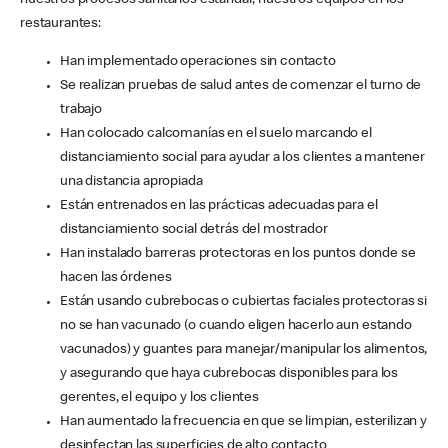
nuestros procesos sanitarios estándar, nuestros equipos en los
restaurantes:
Han implementado operaciones sin contacto
Se realizan pruebas de salud antes de comenzar el turno de
trabajo
Han colocado calcomanías en el suelo marcando el
distanciamiento social para ayudar a los clientes a mantener
una distancia apropiada
Están entrenados en las prácticas adecuadas para el
distanciamiento social detrás del mostrador
Han instalado barreras protectoras en los puntos donde se
hacen las órdenes
Están usando cubrebocas o cubiertas faciales protectoras si
no se han vacunado (o cuando eligen hacerlo aun estando
vacunados) y guantes para manejar/manipular los alimentos,
y asegurando que haya cubrebocas disponibles para los
gerentes, el equipo y los clientes
Han aumentado la frecuencia en que se limpian, esterilizan y
desinfectan las superficies de alto contacto