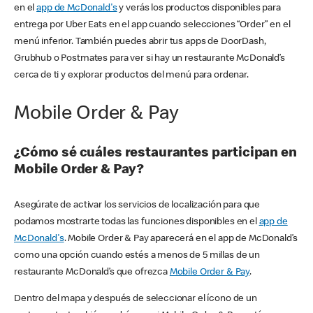
en el
app de McDonald's
y verás los productos disponibles para
entrega por Uber Eats en el app cuando selecciones “Order” en el
menú inferior. También puedes abrir tus apps de DoorDash,
Grubhub o Postmates para ver si hay un restaurante McDonald’s
cerca de ti y explorar productos del menú para ordenar.
Mobile Order & Pay
¿Cómo sé cuáles restaurantes participan en
Mobile Order & Pay?
Asegúrate de activar los servicios de localización para que
podamos mostrarte todas las funciones disponibles en el
app de
McDonald's
. Mobile Order & Pay aparecerá en el app de McDonald’s
como una opción cuando estés a menos de 5 millas de un
restaurante McDonald’s que ofrezca
Mobile Order & Pay
.
Dentro del mapa y después de seleccionar el ícono de un