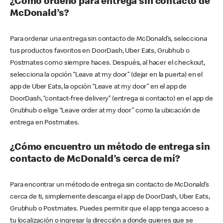
¿Cómo ordeno para entrega sin contacto de
McDonald’s?
Para ordenar una entrega sin contacto de McDonald’s, selecciona
tus productos favoritos en DoorDash, Uber Eats, Grubhub o
Postmates como siempre haces. Después, al hacer el checkout,
selecciona la opción “Leave at my door” (dejar en la puerta) en el
app de Uber Eats, la opción “Leave at my door” en el app de
DoorDash, “contact-free delivery” (entrega si contacto) en el app de
Grubhub o elige “Leave order at my door” como la ubicación de
entrega en Postmates.
¿Cómo encuentro un método de entrega sin
contacto de McDonald’s cerca de mí?
Para encontrar un método de entrega sin contacto de McDonald’s
cerca de ti, simplemente descarga el app de DoorDash, Uber Eats,
Grubhub o Postmates. Puedes permitir que el app tenga acceso a
tu localización o ingresar la dirección a donde quieres que se