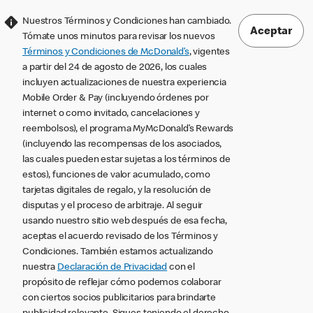
Nuestros Términos y Condiciones han cambiado.
Aceptar
Tómate unos minutos para revisar los nuevos
Términos y Condiciones de McDonald’s
, vigentes
a partir del 24 de agosto de 2026, los cuales
incluyen actualizaciones de nuestra experiencia
Mobile Order & Pay (incluyendo órdenes por
internet o como invitado, cancelaciones y
reembolsos), el programa MyMcDonald’s Rewards
(incluyendo las recompensas de los asociados,
las cuales pueden estar sujetas a los términos de
estos), funciones de valor acumulado, como
tarjetas digitales de regalo, y la resolución de
disputas y el proceso de arbitraje. Al seguir
usando nuestro sitio web después de esa fecha,
aceptas el acuerdo revisado de los Términos y
Condiciones. También estamos actualizando
nuestra
Declaración de Privacidad
con el
propósito de reflejar cómo podemos colaborar
con ciertos socios publicitarios para brindarte