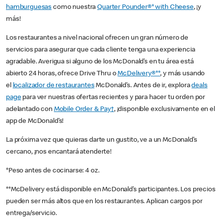
hamburguesas
como nuestra
Quarter Pounder®* with Cheese
, ¡y
más!
Los restaurantes a nivel nacional ofrecen un gran número de
servicios para asegurar que cada cliente tenga una experiencia
agradable. Averigua si alguno de los McDonald’s en tu área está
abierto 24 horas, ofrece Drive Thru o
McDelivery®**
, y más usando
el
localizador de restaurantes
McDonald’s. Antes de ir, explora
deals
page
para ver nuestras ofertas recientes y para hacer tu orden por
adelantado con
Mobile Order & Pay†
, ¡disponible exclusivamente en el
app de McDonald’s!
La próxima vez que quieras darte un gustito, ve a un McDonald’s
cercano, ¡nos encantará atenderte!
*Peso antes de cocinarse: 4 oz.
**McDelivery está disponible en McDonald’s participantes. Los precios
pueden ser más altos que en los restaurantes. Aplican cargos por
entrega/servicio.