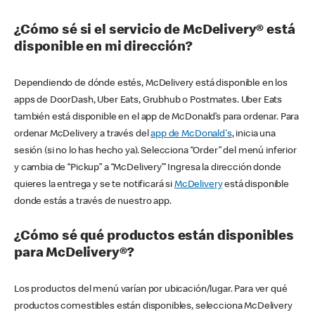
¿Cómo sé si el servicio de McDelivery® está
disponible en mi dirección?
Dependiendo de dónde estés, McDelivery está disponible en los
apps de DoorDash, Uber Eats, Grubhub o Postmates. Uber Eats
también está disponible en el app de McDonald’s para ordenar. Para
ordenar McDelivery a través del
app de McDonald's
, inicia una
sesión (si no lo has hecho ya). Selecciona “Order” del menú inferior
y cambia de “Pickup” a “McDelivery’” Ingresa la dirección donde
quieres la entrega y se te notificará si
McDelivery
está disponible
donde estás a través de nuestro app.
¿Cómo sé qué productos están disponibles
para McDelivery®?
Los productos del menú varían por ubicación/lugar. Para ver qué
productos comestibles están disponibles, selecciona McDelivery