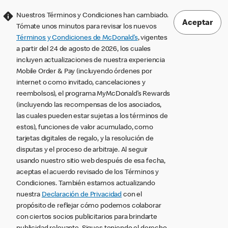
Nuestros Términos y Condiciones han cambiado.
Aceptar
Tómate unos minutos para revisar los nuevos
Términos y Condiciones de McDonald’s
, vigentes
a partir del 24 de agosto de 2026, los cuales
incluyen actualizaciones de nuestra experiencia
Mobile Order & Pay (incluyendo órdenes por
internet o como invitado, cancelaciones y
reembolsos), el programa MyMcDonald’s Rewards
(incluyendo las recompensas de los asociados,
las cuales pueden estar sujetas a los términos de
estos), funciones de valor acumulado, como
tarjetas digitales de regalo, y la resolución de
disputas y el proceso de arbitraje. Al seguir
usando nuestro sitio web después de esa fecha,
aceptas el acuerdo revisado de los Términos y
Condiciones. También estamos actualizando
nuestra
Declaración de Privacidad
con el
propósito de reflejar cómo podemos colaborar
con ciertos socios publicitarios para brindarte