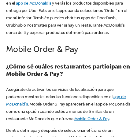
en el
app de McDonald's
y verás los productos disponibles para
entrega por Uber Eats en el app cuando selecciones “Order” en el
menú inferior. También puedes abrir tus apps de DoorDash,
Grubhub o Postmates para ver si hay un restaurante McDonald’s
cerca de ti y explorar productos del menú para ordenar.
Mobile Order & Pay
¿Cómo sé cuáles restaurantes participan en
Mobile Order & Pay?
Asegúrate de activar los servicios de localización para que
podamos mostrarte todas las funciones disponibles en el
app de
McDonald's
. Mobile Order & Pay aparecerá en el app de McDonald’s
como una opción cuando estés a menos de 5 millas de un
restaurante McDonald’s que ofrezca
Mobile Order & Pay
.
Dentro del mapa y después de seleccionar el ícono de un