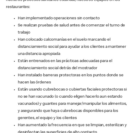
nuestros procesos sanitarios estándar, nuestros equipos en los
restaurantes:
Han implementado operaciones sin contacto
Se realizan pruebas de salud antes de comenzar el turno de
trabajo
Han colocado calcomanías en el suelo marcando el
distanciamiento social para ayudar a los clientes a mantener
una distancia apropiada
Están entrenados en las prácticas adecuadas para el
distanciamiento social detrás del mostrador
Han instalado barreras protectoras en los puntos donde se
hacen las órdenes
Están usando cubrebocas o cubiertas faciales protectoras si
no se han vacunado (o cuando eligen hacerlo aun estando
vacunados) y guantes para manejar/manipular los alimentos,
y asegurando que haya cubrebocas disponibles para los
gerentes, el equipo y los clientes
Han aumentado la frecuencia en que se limpian, esterilizan y
desinfectan las superficies de alto contacto