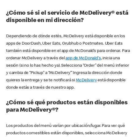
¿Cómo sé si el servicio de McDelivery® está
disponible en mi dirección?
Dependiendo de dónde estés, McDelivery está disponible en los
apps de DoorDash, Uber Eats, Grubhub o Postmates. Uber Eats
también está disponible en el app de McDonald’s para ordenar. Para
ordenar McDelivery a través del
app de McDonald's
, inicia una
sesión (si no lo has hecho ya). Selecciona “Order” del menú inferior
y cambia de “Pickup” a “McDelivery’” Ingresa la dirección donde
quieres la entrega y se te notificará si
McDelivery
está disponible
donde estás a través de nuestro app.
¿Cómo sé qué productos están disponibles
para McDelivery®?
Los productos del menú varían por ubicación/lugar. Para ver qué
productos comestibles están disponibles, selecciona McDelivery