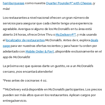
hamburguesas
como nuestra
Quarter Pounder®* with Cheese
, ¡y
más!
Los restaurantes a nivel nacional ofrecen un gran número de
servicios para asegurar que cada cliente tenga una experiencia
agradable. Averigua si alguno de los McDonald’s en tu área está
abierto 24 horas, ofrece Drive Thru o
McDelivery®**
, y más usando
el
localizador de restaurantes
McDonald’s. Antes de ir, explora
deals
page
para ver nuestras ofertas recientes y para hacer tu orden por
adelantado con
Mobile Order & Pay†
, ¡disponible exclusivamente en el
app de McDonald’s!
La próxima vez que quieras darte un gustito, ve a un McDonald’s
cercano, ¡nos encantará atenderte!
*Peso antes de cocinarse: 4 oz.
**McDelivery está disponible en McDonald’s participantes. Los precios
pueden ser más altos que en los restaurantes. Aplican cargos por
entrega/servicio.