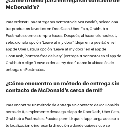
¿Cómo ordeno para entrega sin contacto de
McDonald’s?
Para ordenar una entrega sin contacto de McDonald’s, selecciona
tus productos favoritos en DoorDash, Uber Eats, Grubhub o
Postmates como siempre haces. Después, al hacer el checkout,
selecciona la opción “Leave at my door” (dejar en la puerta) en el
app de Uber Eats, la opción “Leave at my door” en el app de
DoorDash, “contact-free delivery” (entrega si contacto) en el app de
Grubhub o elige “Leave order at my door” como la ubicación de
entrega en Postmates.
¿Cómo encuentro un método de entrega sin
contacto de McDonald’s cerca de mí?
Para encontrar un método de entrega sin contacto de McDonald’s
cerca de ti, simplemente descarga el app de DoorDash, Uber Eats,
Grubhub o Postmates. Puedes permitir que el app tenga acceso a
tu localización o ingresar la dirección a donde quieres que se