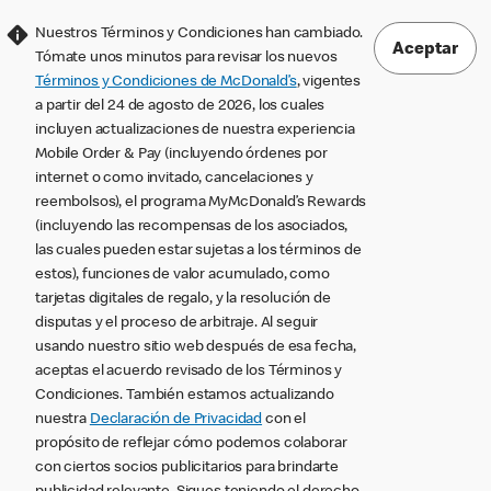
Nuestros Términos y Condiciones han cambiado.
Aceptar
Tómate unos minutos para revisar los nuevos
Términos y Condiciones de McDonald’s
, vigentes
a partir del 24 de agosto de 2026, los cuales
incluyen actualizaciones de nuestra experiencia
Mobile Order & Pay (incluyendo órdenes por
internet o como invitado, cancelaciones y
reembolsos), el programa MyMcDonald’s Rewards
(incluyendo las recompensas de los asociados,
las cuales pueden estar sujetas a los términos de
estos), funciones de valor acumulado, como
tarjetas digitales de regalo, y la resolución de
disputas y el proceso de arbitraje. Al seguir
usando nuestro sitio web después de esa fecha,
aceptas el acuerdo revisado de los Términos y
Condiciones. También estamos actualizando
nuestra
Declaración de Privacidad
con el
propósito de reflejar cómo podemos colaborar
con ciertos socios publicitarios para brindarte