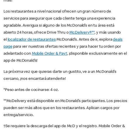
más!
Los restaurantes a nivel nacional ofrecen un gran número de
servicios para asegurar que cada cliente tenga una experiencia
agradable. Averigua si alguno de los McDonald’s en tu área está
abierto 24 horas, ofrece Drive Thru o
McDelivery®**
, y más usando
el
localizador de restaurantes
McDonald’s. Antes de ir, explora
deals
page
para ver nuestras ofertas recientes y para hacer tu orden por
adelantado con
Mobile Order & Pay†
, ¡disponible exclusivamente en el
app de McDonald’s!
La próxima vez que quieras darte un gustito, ve a un McDonald’s
cercano, ¡nos encantará atenderte!
*Peso antes de cocinarse: 4 oz.
**McDelivery está disponible en McDonald’s participantes. Los precios
pueden ser más altos que en los restaurantes. Aplican cargos por
entrega/servicio.
†Se requiere la descarga del app de McD y el registro. Mobile Order &