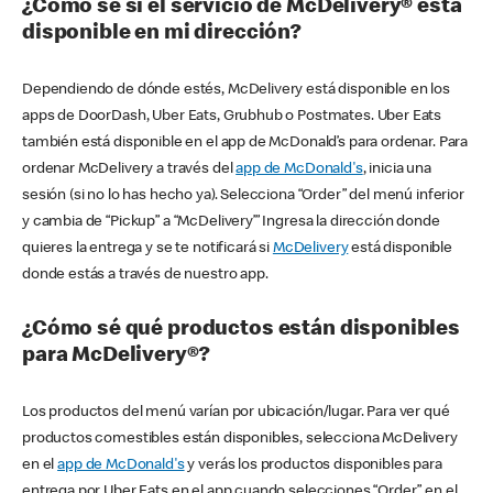
¿Cómo sé si el servicio de McDelivery® está
disponible en mi dirección?
Dependiendo de dónde estés, McDelivery está disponible en los
apps de DoorDash, Uber Eats, Grubhub o Postmates. Uber Eats
también está disponible en el app de McDonald’s para ordenar. Para
ordenar McDelivery a través del
app de McDonald's
, inicia una
sesión (si no lo has hecho ya). Selecciona “Order” del menú inferior
y cambia de “Pickup” a “McDelivery’” Ingresa la dirección donde
quieres la entrega y se te notificará si
McDelivery
está disponible
donde estás a través de nuestro app.
¿Cómo sé qué productos están disponibles
para McDelivery®?
Los productos del menú varían por ubicación/lugar. Para ver qué
productos comestibles están disponibles, selecciona McDelivery
en el
app de McDonald's
y verás los productos disponibles para
entrega por Uber Eats en el app cuando selecciones “Order” en el