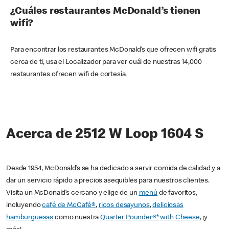
¿Cuáles restaurantes McDonald’s tienen
wifi?
Para encontrar los restaurantes McDonald’s que ofrecen wifi gratis
cerca de ti, usa el Localizador para ver cuál de nuestras 14,000
restaurantes ofrecen wifi de cortesía.
Acerca de 2512 W Loop 1604 S
Desde 1954, McDonald’s se ha dedicado a servir comida de calidad y a
dar un servicio rápido a precios asequibles para nuestros clientes.
Visita un McDonald’s cercano y elige de un
menú
de favoritos,
incluyendo
café de McCafé®
,
ricos desayunos
,
deliciosas
hamburguesas
como nuestra
Quarter Pounder®* with Cheese
, ¡y