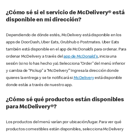
¿Cómo sé si el servicio de McDelivery® está
disponible en mi dirección?
Dependiendo de dónde estés, McDelivery está disponible en los
apps de DoorDash, Uber Eats, Grubhub o Postmates. Uber Eats
también está disponible en el app de McDonald’s para ordenar. Para
ordenar McDelivery a través del
app de McDonald's
, inicia una
sesión (si no lo has hecho ya). Selecciona “Order” del menú inferior
y cambia de “Pickup” a “McDelivery’” Ingresa la dirección donde
quieres la entrega y se te notificará si
McDelivery
está disponible
donde estás a través de nuestro app.
¿Cómo sé qué productos están disponibles
para McDelivery®?
Los productos del menú varían por ubicación/lugar. Para ver qué
productos comestibles están disponibles, selecciona McDelivery