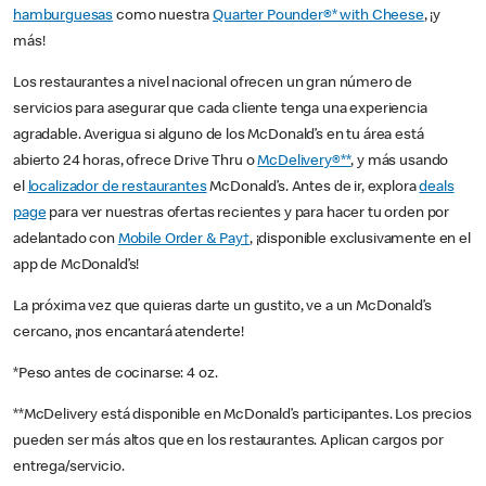
hamburguesas
como nuestra
Quarter Pounder®* with Cheese
, ¡y
más!
Los restaurantes a nivel nacional ofrecen un gran número de
servicios para asegurar que cada cliente tenga una experiencia
agradable. Averigua si alguno de los McDonald’s en tu área está
abierto 24 horas, ofrece Drive Thru o
McDelivery®**
, y más usando
el
localizador de restaurantes
McDonald’s. Antes de ir, explora
deals
page
para ver nuestras ofertas recientes y para hacer tu orden por
adelantado con
Mobile Order & Pay†
, ¡disponible exclusivamente en el
app de McDonald’s!
La próxima vez que quieras darte un gustito, ve a un McDonald’s
cercano, ¡nos encantará atenderte!
*Peso antes de cocinarse: 4 oz.
**McDelivery está disponible en McDonald’s participantes. Los precios
pueden ser más altos que en los restaurantes. Aplican cargos por
entrega/servicio.