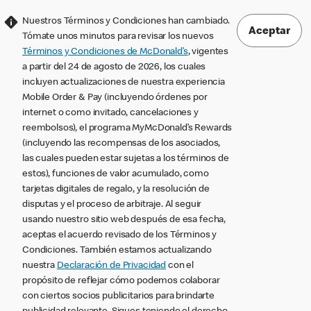
Nuestros Términos y Condiciones han cambiado.
Aceptar
Tómate unos minutos para revisar los nuevos
Términos y Condiciones de McDonald’s
, vigentes
a partir del 24 de agosto de 2026, los cuales
incluyen actualizaciones de nuestra experiencia
Mobile Order & Pay (incluyendo órdenes por
internet o como invitado, cancelaciones y
reembolsos), el programa MyMcDonald’s Rewards
(incluyendo las recompensas de los asociados,
las cuales pueden estar sujetas a los términos de
estos), funciones de valor acumulado, como
tarjetas digitales de regalo, y la resolución de
disputas y el proceso de arbitraje. Al seguir
usando nuestro sitio web después de esa fecha,
aceptas el acuerdo revisado de los Términos y
Condiciones. También estamos actualizando
nuestra
Declaración de Privacidad
con el
propósito de reflejar cómo podemos colaborar
con ciertos socios publicitarios para brindarte