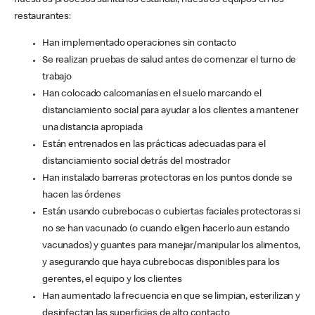
nuestros procesos sanitarios estándar, nuestros equipos en los
restaurantes:
Han implementado operaciones sin contacto
Se realizan pruebas de salud antes de comenzar el turno de
trabajo
Han colocado calcomanías en el suelo marcando el
distanciamiento social para ayudar a los clientes a mantener
una distancia apropiada
Están entrenados en las prácticas adecuadas para el
distanciamiento social detrás del mostrador
Han instalado barreras protectoras en los puntos donde se
hacen las órdenes
Están usando cubrebocas o cubiertas faciales protectoras si
no se han vacunado (o cuando eligen hacerlo aun estando
vacunados) y guantes para manejar/manipular los alimentos,
y asegurando que haya cubrebocas disponibles para los
gerentes, el equipo y los clientes
Han aumentado la frecuencia en que se limpian, esterilizan y
desinfectan las superficies de alto contacto