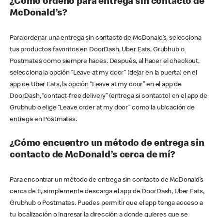
¿Cómo ordeno para entrega sin contacto de
McDonald’s?
Para ordenar una entrega sin contacto de McDonald’s, selecciona
tus productos favoritos en DoorDash, Uber Eats, Grubhub o
Postmates como siempre haces. Después, al hacer el checkout,
selecciona la opción “Leave at my door” (dejar en la puerta) en el
app de Uber Eats, la opción “Leave at my door” en el app de
DoorDash, “contact-free delivery” (entrega si contacto) en el app de
Grubhub o elige “Leave order at my door” como la ubicación de
entrega en Postmates.
¿Cómo encuentro un método de entrega sin
contacto de McDonald’s cerca de mí?
Para encontrar un método de entrega sin contacto de McDonald’s
cerca de ti, simplemente descarga el app de DoorDash, Uber Eats,
Grubhub o Postmates. Puedes permitir que el app tenga acceso a
tu localización o ingresar la dirección a donde quieres que se