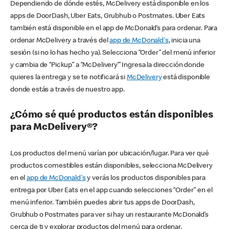
Dependiendo de dónde estés, McDelivery está disponible en los
apps de DoorDash, Uber Eats, Grubhub o Postmates. Uber Eats
también está disponible en el app de McDonald’s para ordenar. Para
ordenar McDelivery a través del
app de McDonald's
, inicia una
sesión (si no lo has hecho ya). Selecciona “Order” del menú inferior
y cambia de “Pickup” a “McDelivery’” Ingresa la dirección donde
quieres la entrega y se te notificará si
McDelivery
está disponible
donde estás a través de nuestro app.
¿Cómo sé qué productos están disponibles
para McDelivery®?
Los productos del menú varían por ubicación/lugar. Para ver qué
productos comestibles están disponibles, selecciona McDelivery
en el
app de McDonald's
y verás los productos disponibles para
entrega por Uber Eats en el app cuando selecciones “Order” en el
menú inferior. También puedes abrir tus apps de DoorDash,
Grubhub o Postmates para ver si hay un restaurante McDonald’s
cerca de ti y explorar productos del menú para ordenar.