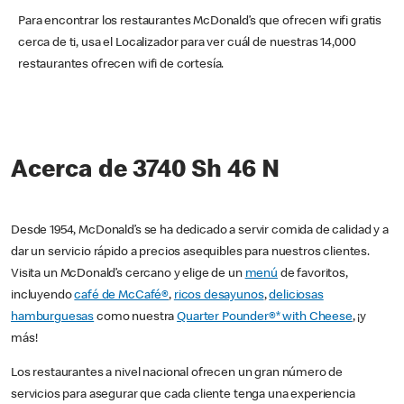
Para encontrar los restaurantes McDonald’s que ofrecen wifi gratis
cerca de ti, usa el Localizador para ver cuál de nuestras 14,000
restaurantes ofrecen wifi de cortesía.
Acerca de 3740 Sh 46 N
Desde 1954, McDonald’s se ha dedicado a servir comida de calidad y a
dar un servicio rápido a precios asequibles para nuestros clientes.
Visita un McDonald’s cercano y elige de un
menú
de favoritos,
incluyendo
café de McCafé®
,
ricos desayunos
,
deliciosas
hamburguesas
como nuestra
Quarter Pounder®* with Cheese
, ¡y
más!
Los restaurantes a nivel nacional ofrecen un gran número de
servicios para asegurar que cada cliente tenga una experiencia