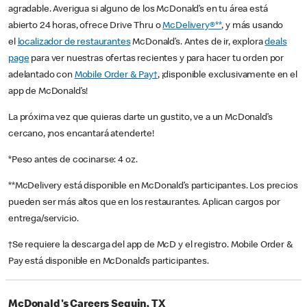
agradable. Averigua si alguno de los McDonald’s en tu área está
abierto 24 horas, ofrece Drive Thru o
McDelivery®**
, y más usando
el
localizador de restaurantes
McDonald’s. Antes de ir, explora
deals
page
para ver nuestras ofertas recientes y para hacer tu orden por
adelantado con
Mobile Order & Pay†
, ¡disponible exclusivamente en el
app de McDonald’s!
La próxima vez que quieras darte un gustito, ve a un McDonald’s
cercano, ¡nos encantará atenderte!
*Peso antes de cocinarse: 4 oz.
**McDelivery está disponible en McDonald’s participantes. Los precios
pueden ser más altos que en los restaurantes. Aplican cargos por
entrega/servicio.
†Se requiere la descarga del app de McD y el registro. Mobile Order &
Pay está disponible en McDonald’s participantes.
McDonald's Careers Seguin, TX