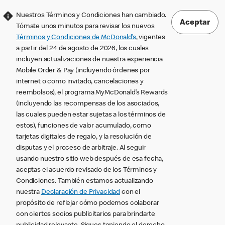
Nuestros Términos y Condiciones han cambiado.
Aceptar
Tómate unos minutos para revisar los nuevos
Términos y Condiciones de McDonald’s
, vigentes
a partir del 24 de agosto de 2026, los cuales
incluyen actualizaciones de nuestra experiencia
Mobile Order & Pay (incluyendo órdenes por
internet o como invitado, cancelaciones y
reembolsos), el programa MyMcDonald’s Rewards
(incluyendo las recompensas de los asociados,
las cuales pueden estar sujetas a los términos de
estos), funciones de valor acumulado, como
tarjetas digitales de regalo, y la resolución de
disputas y el proceso de arbitraje. Al seguir
usando nuestro sitio web después de esa fecha,
aceptas el acuerdo revisado de los Términos y
Condiciones. También estamos actualizando
nuestra
Declaración de Privacidad
con el
propósito de reflejar cómo podemos colaborar
con ciertos socios publicitarios para brindarte