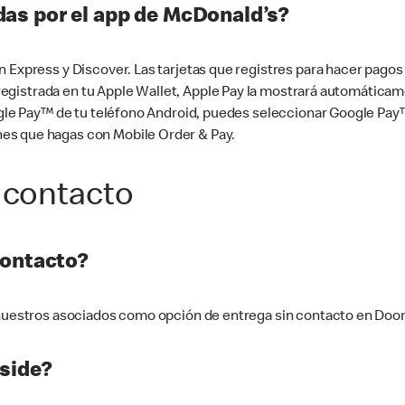
as por el app de McDonald’s?
n Express y Discover. Las tarjetas que registres para hacer pago
tá registrada en tu Apple Wallet, Apple Pay la mostrará automáti
Google Pay™ de tu teléfono Android, puedes seleccionar Google P
es que hagas con Mobile Order & Pay.
 contacto
contacto?
e nuestros asociados como opción de entrega sin contacto en Doo
side?