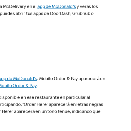
na McDelivery en el
app de McDonald's
y verás los
n puedes abrir tus apps de DoorDash, Grubhub o
app de McDonald's
. Mobile Order & Pay aparecerá en
Mobile Order & Pay
.
isponible en ese restaurante en particular al
articipando, “Order Here” aparecerá en letras negras
der Here” aparecerá en un tono tenue, indicando que