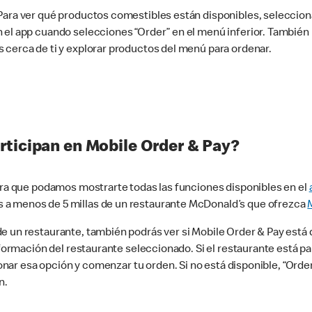
 Para ver qué productos comestibles están disponibles, seleccio
n el app cuando selecciones “Order” en el menú inferior. Tambié
 cerca de ti y explorar productos del menú para ordenar.
rticipan en Mobile Order & Pay?
para que podamos mostrarte todas las funciones disponibles en el
 a menos de 5 millas de un restaurante McDonald’s que ofrezca
 un restaurante, también podrás ver si Mobile Order & Pay está d
información del restaurante seleccionado. Si el restaurante está p
ccionar esa opción y comenzar tu orden. Si no está disponible, “Or
n.