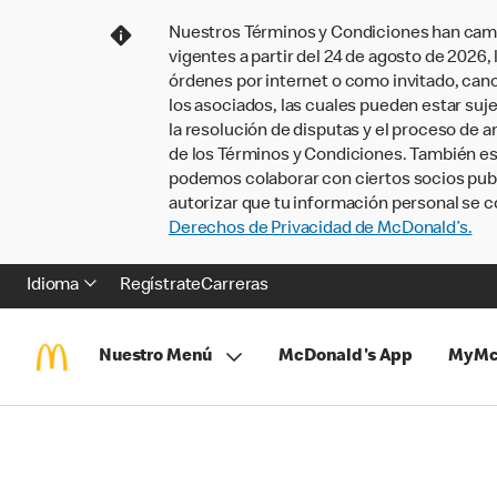
Nuestros Términos y Condiciones han camb
vigentes a partir del 24 de agosto de 2026
órdenes por internet o como invitado, ca
los asociados, las cuales pueden estar suje
la resolución de disputas y el proceso de a
de los Términos y Condiciones. También e
podemos colaborar con ciertos socios publi
autorizar que tu información personal se c
Derechos de Privacidad de McDonald’s.
Idioma
Regístrate
Carreras
Nuestro Menú
McDonald's App
MyMc