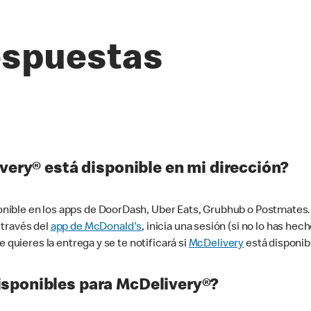
espuestas
very® está disponible en mi dirección?
ible en los apps de DoorDash, Uber Eats, Grubhub o Postmates. 
 través del
app de McDonald's
, inicia una sesión (si no lo has he
 quieres la entrega y se te notificará si
McDelivery
está disponib
sponibles para McDelivery®?