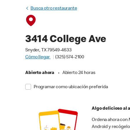
Busca otro restaurante
3414 College Ave
Snyder, TX 79549-4633
Cómo llegar
(325) 574-2100
Abierto ahora
•
Abierto 24 horas
Programar como ubicación preferida
Algo delicioso al
Ordena ahora con M
Android y recógelo