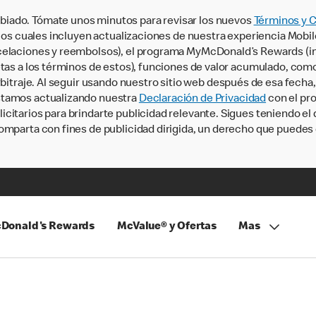
iado. Tómate unos minutos para revisar los nuevos
Términos y 
, los cuales incluyen actualizaciones de nuestra experiencia Mobi
ncelaciones y reembolsos), el programa MyMcDonald’s Rewards (
tas a los términos de estos), funciones de valor acumulado, como 
rbitraje. Al seguir usando nuestro sitio web después de esa fecha
stamos actualizando nuestra
Declaración de Privacidad
con el pro
citarios para brindarte publicidad relevante. Sigues teniendo el
omparta con fines de publicidad dirigida, un derecho que puedes 
Donald's Rewards
McValue® y Ofertas
Mas