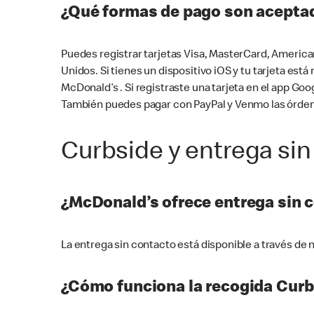
¿Qué formas de pago son aceptad
Puedes registrar tarjetas Visa, MasterCard, America
Unidos. Si tienes un dispositivo iOS y tu tarjeta es
McDonald’s . Si registraste una tarjeta en el app 
También puedes pagar con PayPal y Venmo las órden
Curbside y entrega sin
¿McDonald’s ofrece entrega sin 
La entrega sin contacto está disponible a través d
¿Cómo funciona la recogida Curb