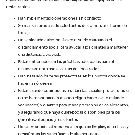
nuestros procesos sanitarios estándar, nuestros equipos en los
restaurantes:
Han implementado operaciones sin contacto
Se realizan pruebas de salud antes de comenzar el turno de
trabajo
Han colocado calcomanías en el suelo marcando el
distanciamiento social para ayudar a los clientes a mantener
una distancia apropiada
Están entrenados en las prácticas adecuadas para el
distanciamiento social detrás del mostrador
Han instalado barreras protectoras en los puntos donde se
hacen las órdenes
Están usando cubrebocas o cubiertas faciales protectoras si
no se han vacunado (o cuando eligen hacerlo aun estando
vacunados) y guantes para manejar/manipular los alimentos,
y asegurando que haya cubrebocas disponibles para los
gerentes, el equipo y los clientes
Han aumentado la frecuencia en que se limpian, esterilizan y
desinfectan las superficies de alto contacto