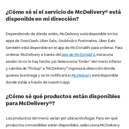
¿Cómo sé si el servicio de McDelivery® está
disponible en mi dirección?
Dependiendo de dónde estés, McDelivery está disponible en los
apps de DoorDash, Uber Eats, Grubhub o Postmates. Uber Eats
también está disponible en el app de McDonald’s para ordenar. Para
ordenar McDelivery a través del
app de McDonald's
, inicia una
sesión (si no lo has hecho ya). Selecciona “Order” del menú inferior
y cambia de “Pickup” a “McDelivery’” Ingresa la dirección donde
quieres la entrega y se te notificará si
McDelivery
está disponible
donde estás a través de nuestro app.
¿Cómo sé qué productos están disponibles
para McDelivery®?
Los productos del menú varían por ubicación/lugar. Para ver qué
productos comestibles están disponibles, selecciona McDelivery