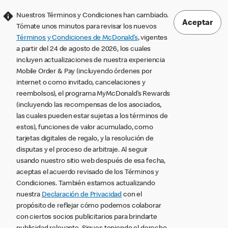
Nuestros Términos y Condiciones han cambiado.
Aceptar
Tómate unos minutos para revisar los nuevos
Términos y Condiciones de McDonald’s
, vigentes
a partir del 24 de agosto de 2026, los cuales
incluyen actualizaciones de nuestra experiencia
Mobile Order & Pay (incluyendo órdenes por
internet o como invitado, cancelaciones y
reembolsos), el programa MyMcDonald’s Rewards
(incluyendo las recompensas de los asociados,
las cuales pueden estar sujetas a los términos de
estos), funciones de valor acumulado, como
tarjetas digitales de regalo, y la resolución de
disputas y el proceso de arbitraje. Al seguir
usando nuestro sitio web después de esa fecha,
aceptas el acuerdo revisado de los Términos y
Condiciones. También estamos actualizando
nuestra
Declaración de Privacidad
con el
propósito de reflejar cómo podemos colaborar
con ciertos socios publicitarios para brindarte