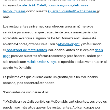
incluyendo
café de McCafé®
,
ricos desayunos
,
deliciosas
hamburguesas
como nuestra
Quarter Pounder®* with Cheese
, ¡y
más!
Los restaurantes a nivel nacional ofrecen un gran número de
servicios para asegurar que cada cliente tenga una experiencia
agradable. Averigua si alguno de los McDonald’s en tu área está
abierto 24 horas, ofrece Drive Thru o
McDelivery®**
, y más usando
el
localizador de restaurantes
McDonald’s. Antes de ir, explora
deals
page
para ver nuestras ofertas recientes y para hacer tu orden por
adelantado con
Mobile Order & Pay†
, ¡disponible exclusivamente en el
app de McDonald’s!
La próxima vez que quieras darte un gustito, ve a un McDonald’s
cercano, ¡nos encantará atenderte!
*Peso antes de cocinarse: 4 oz.
**McDelivery está disponible en McDonald’s participantes. Los precios
pueden ser más altos que en los restaurantes. Aplican cargos por