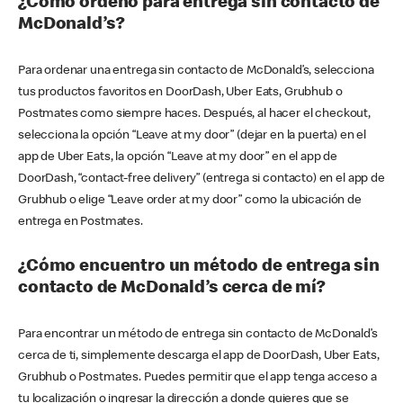
¿Cómo ordeno para entrega sin contacto de
McDonald’s?
Para ordenar una entrega sin contacto de McDonald’s, selecciona
tus productos favoritos en DoorDash, Uber Eats, Grubhub o
Postmates como siempre haces. Después, al hacer el checkout,
selecciona la opción “Leave at my door” (dejar en la puerta) en el
app de Uber Eats, la opción “Leave at my door” en el app de
DoorDash, “contact-free delivery” (entrega si contacto) en el app de
Grubhub o elige “Leave order at my door” como la ubicación de
entrega en Postmates.
¿Cómo encuentro un método de entrega sin
contacto de McDonald’s cerca de mí?
Para encontrar un método de entrega sin contacto de McDonald’s
cerca de ti, simplemente descarga el app de DoorDash, Uber Eats,
Grubhub o Postmates. Puedes permitir que el app tenga acceso a
tu localización o ingresar la dirección a donde quieres que se