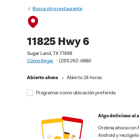
Busca otro restaurante
11825 Hwy 6
Sugar Land, TX 77498
Cómo llegar
(281) 262-0680
Abierto ahora
•
Abierto 24 horas
Programar como ubicación preferida
Algo delicioso al
Ordena ahora con M
Android y recógelo