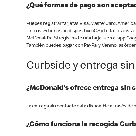
¿Qué formas de pago son aceptad
Puedes registrar tarjetas Visa, MasterCard, America
Unidos. Si tienes un dispositivo iOS y tu tarjeta es
McDonald’s . Si registraste una tarjeta en el app 
También puedes pagar con PayPal y Venmo las órden
Curbside y entrega sin
¿McDonald’s ofrece entrega sin 
La entrega sin contacto está disponible a través d
¿Cómo funciona la recogida Curb