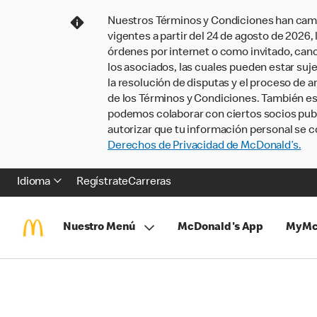
Nuestros Términos y Condiciones han camb
vigentes a partir del 24 de agosto de 2026
órdenes por internet o como invitado, ca
los asociados, las cuales pueden estar suje
la resolución de disputas y el proceso de a
de los Términos y Condiciones. También e
podemos colaborar con ciertos socios publi
autorizar que tu información personal se c
Derechos de Privacidad de McDonald’s.
Idioma
Regístrate
Carreras
Nuestro Menú
McDonald's App
MyMc