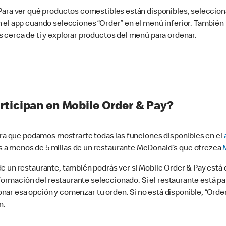
 Para ver qué productos comestibles están disponibles, seleccio
n el app cuando selecciones “Order” en el menú inferior. Tambié
 cerca de ti y explorar productos del menú para ordenar.
rticipan en Mobile Order & Pay?
para que podamos mostrarte todas las funciones disponibles en el
 a menos de 5 millas de un restaurante McDonald’s que ofrezca
 un restaurante, también podrás ver si Mobile Order & Pay está d
información del restaurante seleccionado. Si el restaurante está p
ccionar esa opción y comenzar tu orden. Si no está disponible, “Or
n.