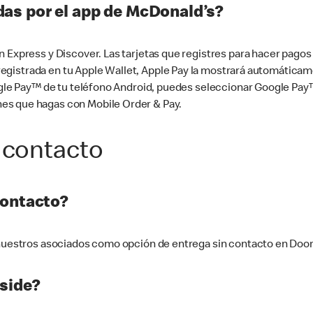
as por el app de McDonald’s?
n Express y Discover. Las tarjetas que registres para hacer pago
tá registrada en tu Apple Wallet, Apple Pay la mostrará automáti
Google Pay™ de tu teléfono Android, puedes seleccionar Google P
es que hagas con Mobile Order & Pay.
 contacto
contacto?
e nuestros asociados como opción de entrega sin contacto en Doo
side?