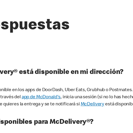
espuestas
very® está disponible en mi dirección?
ible en los apps de DoorDash, Uber Eats, Grubhub o Postmates. 
 través del
app de McDonald's
, inicia una sesión (si no lo has he
 quieres la entrega y se te notificará si
McDelivery
está disponib
sponibles para McDelivery®?