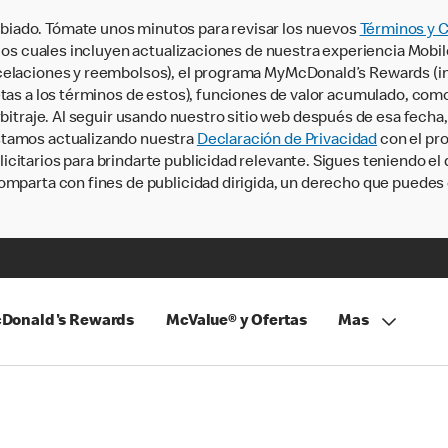
iado. Tómate unos minutos para revisar los nuevos
Términos y 
, los cuales incluyen actualizaciones de nuestra experiencia Mobi
ncelaciones y reembolsos), el programa MyMcDonald’s Rewards (
tas a los términos de estos), funciones de valor acumulado, como 
rbitraje. Al seguir usando nuestro sitio web después de esa fecha
stamos actualizando nuestra
Declaración de Privacidad
con el pro
citarios para brindarte publicidad relevante. Sigues teniendo el
omparta con fines de publicidad dirigida, un derecho que puedes 
Donald's Rewards
McValue® y Ofertas
Mas