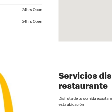
24hrs Open
24hrs Open
hrs Open
24hrs Open
Servicios di
restaurante
Disfruta de tu comida exactam
esta ubicación