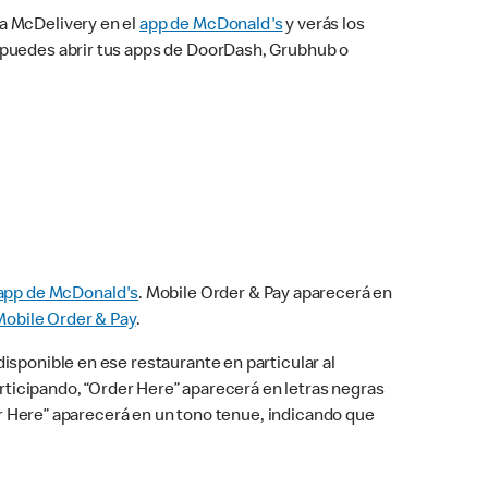
na McDelivery en el
app de McDonald's
y verás los
n puedes abrir tus apps de DoorDash, Grubhub o
app de McDonald's
. Mobile Order & Pay aparecerá en
Mobile Order & Pay
.
isponible en ese restaurante en particular al
articipando, “Order Here” aparecerá en letras negras
der Here” aparecerá en un tono tenue, indicando que